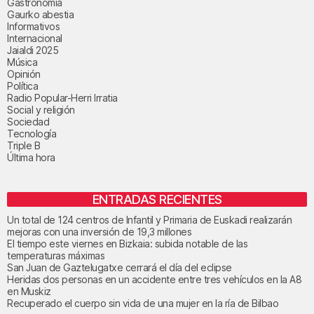
Gastronomía
Gaurko abestia
Informativos
Internacional
Jaialdi 2025
Música
Opinión
Política
Radio Popular-Herri Irratia
Social y religión
Sociedad
Tecnología
Triple B
Última hora
ENTRADAS RECIENTES
Un total de 124 centros de Infantil y Primaria de Euskadi realizarán
mejoras con una inversión de 19,3 millones
El tiempo este viernes en Bizkaia: subida notable de las
temperaturas máximas
San Juan de Gaztelugatxe cerrará el día del eclipse
Heridas dos personas en un accidente entre tres vehículos en la A8
en Muskiz
Recuperado el cuerpo sin vida de una mujer en la ría de Bilbao