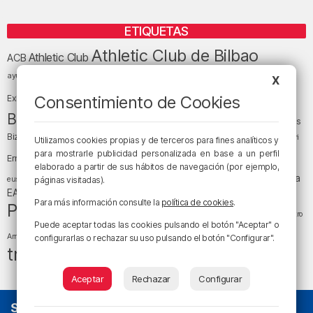
ETIQUETAS
Athletic Club de Bilbao
Athletic Club
ACB
baloncesto
BEC (Bilbao
ayuntamiento de Bilbao
Barakaldo
Basauri
X
Bilbao
Bizkaia
Bilbao Basket
Consentimiento de Cookies
Exhibition Center)
cultura
Bizkaia y sus comarcas
Copa del Rey
Cáritas
Diócesis de Bilbao
el tiempo
Egunon Bizkaia
Deusto
Bizkaia
Enkarterri
Utilizamos cookies propias y de terceros para fines analíticos y
Euskadi (País Vasco)
para mostrarle publicidad personalizada en base a un perfil
Ernesto Valverde
Ertzaintza
elaborado a partir de sus hábitos de navegación (por ejemplo,
fútbol
LaLiga
LaLiga
Gobierno vasco
juanma jubera
fiestas
euskera
páginas visitadas).
música
EA Sports
Liga Endesa
noticias
Osakidetza
planes
Para más información consulte la
política de cookies
.
Política
sociedad
sucesos
San Mamés
religión
Teatro
Puede aceptar todas las cookies pulsando el botón "Aceptar" o
tráfico
tiempo atmosférico
tiempo
Arriaga
configurarlas o rechazar su uso pulsando el botón "Configurar".
tráfico en Bizkaia
Aceptar
Rechazar
Configurar
SOBRE NOSOTROS