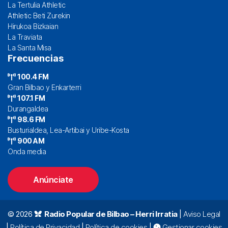
La Tertulia Athletic
Athletic Beti Zurekin
Hirukoa Bizkaian
La Traviata
La Santa Misa
Frecuencias
100.4 FM
Gran Bilbao y Enkarterri
107.1 FM
Durangaldea
98.6 FM
Busturialdea, Lea-Artibai y Uribe-Kosta
900 AM
Onda media
Anúnciate
© 2026
Radio Popular de Bilbao – Herri Irratia
|
Aviso Legal
|
Política de Privacidad
|
Política de cookies
|
Gestionar cookies