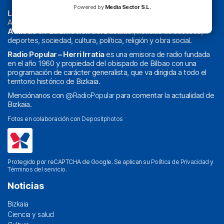
Powered by
Media Sector S.L.
La radio sin cadenas
. Desde 1960 haciendo radio en Bilbao.
Actualidad y
podcast
de
Bilbao
y
Bizkaia
, los partidos del
Athletic
en
‘La Emoción del Bacalao’
, noticias de sucesos,
deportes, sociedad, cultura, política, religión y obra social.
Radio Popular – Herri Irratia
es una emisora de radio fundada
en el año 1960 y propiedad del obispado de Bilbao con una
programación de carácter generalista, que va dirigida a todo el
territorio histórico de Bizkaia.
Menciónanos con
@RadioPopular
para comentar la actualidad de
Bizkaia.
Fotos en colaboración con
Depositphotos
Protegido por reCAPTCHA de Google. Se aplican su
Política de Privacidad
y
Términos del servicio
.
Noticias
Bizkaia
Ciencia y salud