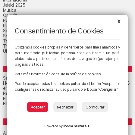
Jaialdi 2025
Música
Opinión
Política
X
Radio Popular-Herri Irratia
Consentimiento de Cookies
Social y religión
Sociedad
Tecnología
Triple B
Utilizamos cookies propias y de terceros para fines analíticos y
Última hora
para mostrarle publicidad personalizada en base a un perfil
elaborado a partir de sus hábitos de navegación (por ejemplo,
páginas visitadas).
ENTRADAS RECIENTES
Para más información consulte la
política de cookies
.
San Juan de Gaztelugatxe cerrará el día del eclipse
Heridas dos personas en un accidente entre tres vehículos en la A8
Puede aceptar todas las cookies pulsando el botón "Aceptar" o
en Muskiz
configurarlas o rechazar su uso pulsando el botón "Configurar".
Recuperado el cuerpo sin vida de una mujer en la ría de Bilbao
El tiempo este jueves en Bizkaia: cielo muy nuboso
Bilbao celebra el 27 de agosto el «Día de las Personas Mayores»
Aceptar
Rechazar
Configurar
ETIQUETAS
Powered by
Media Sector S.L.
Athletic Club de Bilbao
Athletic Club
ACB