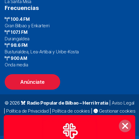
La Santa Misa
Frecuencias
100.4 FM
Gran Bilbao y Enkarterri
107.1 FM
Durangaldea
98.6 FM
Busturialdea, Lea-Artibai y Uribe-Kosta
900 AM
Onda media
Anúnciate
© 2026
Radio Popular de Bilbao – Herri Irratia
|
Aviso Legal
|
Política de Privacidad
|
Política de cookies
|
Gestionar cookies
Alda. Mazarredo, 47 – 7º 48009 Bilbao |
94 423 92 00
|
oyentes@radiopopular.com