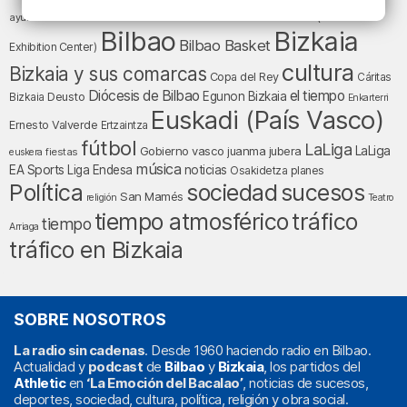
baloncesto
BEC (Bilbao
ayuntamiento de Bilbao
Barakaldo
Basauri
Bilbao
Bizkaia
Bilbao Basket
Exhibition Center)
cultura
Bizkaia y sus comarcas
Copa del Rey
Cáritas
Diócesis de Bilbao
el tiempo
Egunon Bizkaia
Deusto
Bizkaia
Enkarterri
Euskadi (País Vasco)
Ernesto Valverde
Ertzaintza
fútbol
LaLiga
LaLiga
Gobierno vasco
juanma jubera
fiestas
euskera
música
EA Sports
Liga Endesa
noticias
Osakidetza
planes
Política
sociedad
sucesos
San Mamés
religión
Teatro
tráfico
tiempo atmosférico
tiempo
Arriaga
tráfico en Bizkaia
SOBRE NOSOTROS
La radio sin cadenas
. Desde 1960 haciendo radio en Bilbao.
Actualidad y
podcast
de
Bilbao
y
Bizkaia
, los partidos del
Athletic
en
‘La Emoción del Bacalao’
, noticias de sucesos,
deportes, sociedad, cultura, política, religión y obra social.