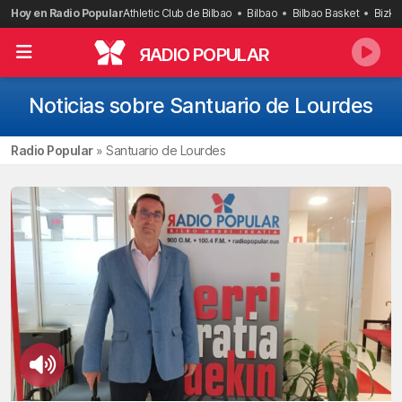
Saltar
Hoy en Radio Popular
Athletic Club de Bilbao
Bilbao
Bilbao Basket
Bizka
al
contenido
R
ADIO POPULAR
Noticias sobre Santuario de Lourdes
Radio Popular
»
Santuario de Lourdes