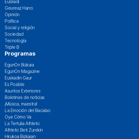
Euskadi
Geureaz Harro
Opinión
Política
Social y religión
Sociedad
Tecnología
Triple B
Programas
EgunOn Bizkaia
EgunOn Magazine
Euskadin Gaur
Es Posible
Asuntos Exteriores
Boletines de noticias
¡Música, maestra!
La Emoción del Bacalao
Oye Cómo Va
La Tertulia Athletic
Athletic Beti Zurekin
Hirukoa Bizkaian