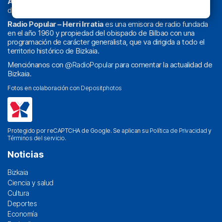
Athletic
en
‘La Emoción del Bacalao’
, noticias de sucesos,
deportes, sociedad, cultura, política, religión y obra social.
Radio Popular – Herri Irratia
es una emisora de radio fundada
en el año 1960 y propiedad del obispado de Bilbao con una
programación de carácter generalista, que va dirigida a todo el
territorio histórico de Bizkaia.
Menciónanos con
@RadioPopular
para comentar la actualidad de
Bizkaia.
Fotos en colaboración con
Depositphotos
Protegido por reCAPTCHA de Google. Se aplican su
Política de Privacidad
y
Términos del servicio
.
Noticias
Bizkaia
Ciencia y salud
Cultura
Deportes
Economía