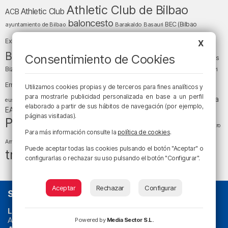
Athletic Club de Bilbao
Athletic Club
ACB
baloncesto
BEC (Bilbao
ayuntamiento de Bilbao
Barakaldo
Basauri
Bilbao
Bizkaia
Bilbao Basket
Exhibition Center)
X
cultura
Bizkaia y sus comarcas
Consentimiento de Cookies
Copa del Rey
Cáritas
Diócesis de Bilbao
el tiempo
Egunon Bizkaia
Deusto
Bizkaia
Enkarterri
Euskadi (País Vasco)
Ernesto Valverde
Ertzaintza
Utilizamos cookies propias y de terceros para fines analíticos y
fútbol
LaLiga
para mostrarle publicidad personalizada en base a un perfil
LaLiga
Gobierno vasco
juanma jubera
fiestas
euskera
elaborado a partir de sus hábitos de navegación (por ejemplo,
música
EA Sports
Liga Endesa
noticias
Osakidetza
planes
páginas visitadas).
Política
sociedad
sucesos
San Mamés
religión
Teatro
Para más información consulte la
política de cookies
.
tráfico
tiempo atmosférico
tiempo
Arriaga
Puede aceptar todas las cookies pulsando el botón "Aceptar" o
tráfico en Bizkaia
configurarlas o rechazar su uso pulsando el botón "Configurar".
Aceptar
Rechazar
Configurar
SOBRE NOSOTROS
La radio sin cadenas
. Desde 1960 haciendo radio en Bilbao.
Actualidad y
podcast
de
Bilbao
y
Bizkaia
, los partidos del
Powered by
Media Sector S.L.