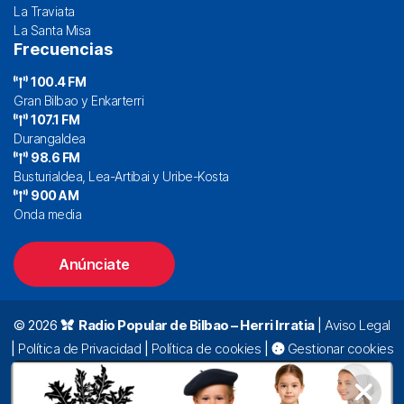
La Traviata
La Santa Misa
Frecuencias
100.4 FM
Gran Bilbao y Enkarterri
107.1 FM
Durangaldea
98.6 FM
Busturialdea, Lea-Artibai y Uribe-Kosta
900 AM
Onda media
Anúnciate
© 2026
Radio Popular de Bilbao – Herri Irratia
|
Aviso Legal
|
Política de Privacidad
|
Política de cookies
|
Gestionar cookies
Alda. Mazarredo, 47 – 7º 48009 Bilbao |
94 423 92 00
|
oyentes@radiopopular.com