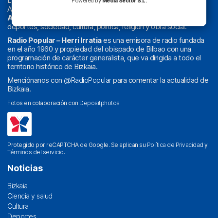
La radio sin cadenas
. Desde 1960 haciendo radio en Bilbao.
Powered by
Media Sector S.L.
Actualidad y
podcast
de
Bilbao
y
Bizkaia
, los partidos del
Athletic
en
‘La Emoción del Bacalao’
, noticias de sucesos,
deportes, sociedad, cultura, política, religión y obra social.
Radio Popular – Herri Irratia
es una emisora de radio fundada
en el año 1960 y propiedad del obispado de Bilbao con una
programación de carácter generalista, que va dirigida a todo el
territorio histórico de Bizkaia.
Menciónanos con
@RadioPopular
para comentar la actualidad de
Bizkaia.
Fotos en colaboración con
Depositphotos
Protegido por reCAPTCHA de Google. Se aplican su
Política de Privacidad
y
Términos del servicio
.
Noticias
Bizkaia
Ciencia y salud
Cultura
Deportes