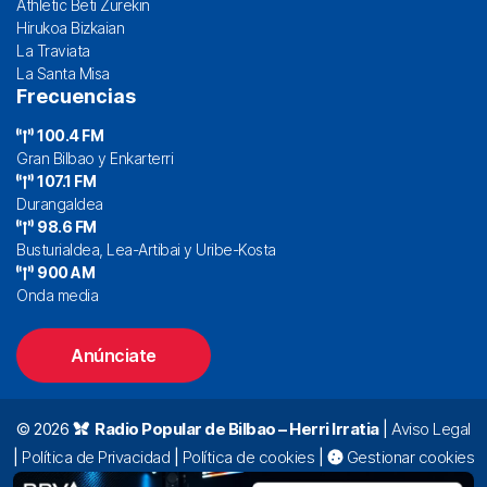
Athletic Beti Zurekin
Hirukoa Bizkaian
La Traviata
La Santa Misa
Frecuencias
100.4 FM
Gran Bilbao y Enkarterri
107.1 FM
Durangaldea
98.6 FM
Busturialdea, Lea-Artibai y Uribe-Kosta
900 AM
Onda media
Anúnciate
© 2026
Radio Popular de Bilbao – Herri Irratia
|
Aviso Legal
|
Política de Privacidad
|
Política de cookies
|
Gestionar cookies
Alda. Mazarredo, 47 – 7º 48009 Bilbao |
94 423 92 00
|