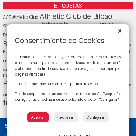
ETIQUETAS
Athletic Club de Bilbao
Athletic Club
ACB
baloncesto
BEC (Bilbao
ayuntamiento de Bilbao
Barakaldo
Basauri
Bilbao
Bizkaia
X
Bilbao Basket
Exhibition Center)
Consentimiento de Cookies
cultura
Bizkaia y sus comarcas
Copa del Rey
Cáritas
Diócesis de Bilbao
el tiempo
Egunon Bizkaia
Deusto
Bizkaia
Enkarterri
Euskadi (País Vasco)
Utilizamos cookies propias y de terceros para fines analíticos y
Ernesto Valverde
Ertzaintza
para mostrarle publicidad personalizada en base a un perfil
fútbol
LaLiga
elaborado a partir de sus hábitos de navegación (por ejemplo,
LaLiga
Gobierno vasco
juanma jubera
fiestas
euskera
páginas visitadas).
música
EA Sports
Liga Endesa
noticias
Osakidetza
planes
Política
sociedad
sucesos
Para más información consulte la
política de cookies
.
San Mamés
religión
Teatro
tráfico
tiempo atmosférico
tiempo
Puede aceptar todas las cookies pulsando el botón "Aceptar" o
Arriaga
configurarlas o rechazar su uso pulsando el botón "Configurar".
tráfico en Bizkaia
Aceptar
Rechazar
Configurar
SOBRE NOSOTROS