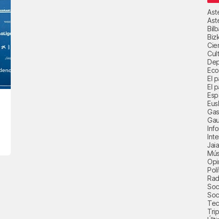
Ast
Ast
Bil
Biz
Cie
Cul
Dep
Eco
El 
El p
Esp
Eus
Gas
Gau
Inf
Int
Jai
Mús
Opi
Polí
Radi
Soci
Soc
Tec
Trip