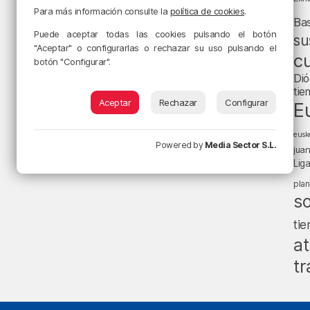
Para más información consulte la
política de cookies
.
Ba
Puede aceptar todas las cookies pulsando el botón
su
"Aceptar" o configurarlas o rechazar su uso pulsando el
cu
botón "Configurar".
Dió
tie
Aceptar
Rechazar
Configurar
E
eusk
Powered by
Media Sector S.L.
jua
Lig
pla
s
ti
at
tr