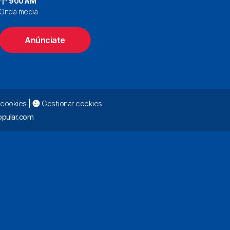
900 AM
Onda media
Anúnciate
e cookies
|
Gestionar cookies
pular.com