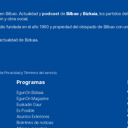
en Bilbao. Actualidad y
podcast
de
Bilbao
y
Bizkaia
, los partidos de
ón y obra social.
dio fundada en el año 1960 y propiedad del obispado de Bilbao con un
ctualidad de Bizkaia.
 de Privacidad
y
Términos del servicio
.
Programas
EgunOn Bizkaia
EgunOn Magazine
Euskadin Gaur
Es Posible
Asuntos Exteriores
Boletines de noticias