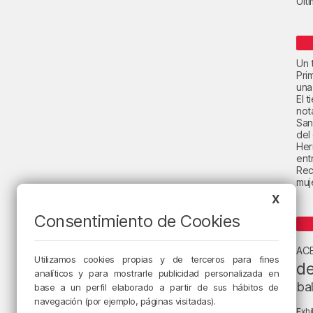
Últ
Un t
Pri
una
El 
not
San
del
Her
ent
Rec
muje
X
Consentimiento de Cookies
AC
Utilizamos cookies propias y de terceros para fines
de
analíticos y para mostrarle publicidad personalizada en
ba
base a un perfil elaborado a partir de sus hábitos de
navegación (por ejemplo, páginas visitadas).
Exhi