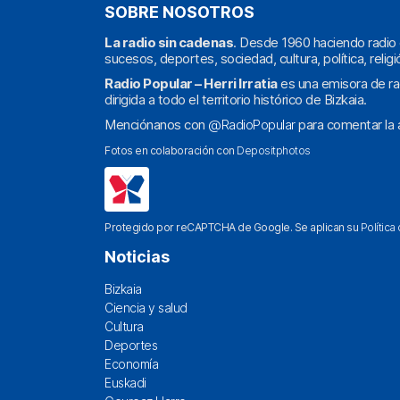
SOBRE NOSOTROS
La radio sin cadenas
. Desde 1960 haciendo radio 
sucesos, deportes, sociedad, cultura, política, religi
Radio Popular – Herri Irratia
es una emisora de ra
dirigida a todo el territorio histórico de Bizkaia.
Menciónanos con
@RadioPopular
para comentar la a
Fotos en colaboración con
Depositphotos
Protegido por reCAPTCHA de Google. Se aplican su
Política
Noticias
Bizkaia
Ciencia y salud
Cultura
Deportes
Economía
Euskadi