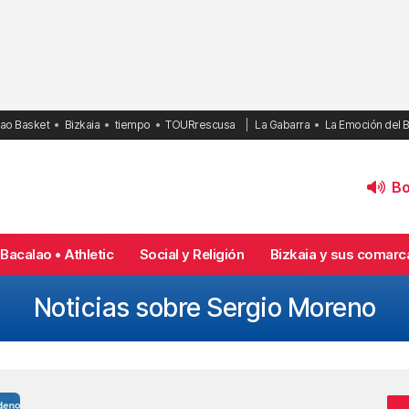
bao Basket
Bizkaia
tiempo
TOURrescusa
La Gabarra
La Emoción del 
Bol
Bacalao • Athletic
Social y Religión
Bizkaia y sus comarc
Noticias sobre Sergio Moreno