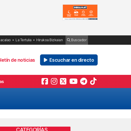
Bacalao
La Tertulia
Hirukoa Bizkaian
Buscador
etín de noticias
Escuchar en directo
as
CATEGORÍAS