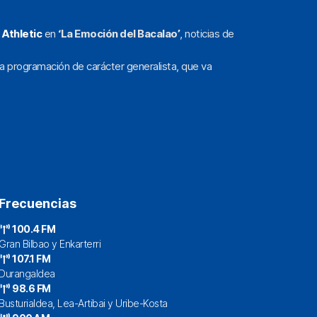
l
Athletic
en
‘La Emoción del Bacalao’
, noticias de
a programación de carácter generalista, que va
Frecuencias
100.4 FM
Gran Bilbao y Enkarterri
107.1 FM
Durangaldea
98.6 FM
Busturialdea, Lea-Artibai y Uribe-Kosta