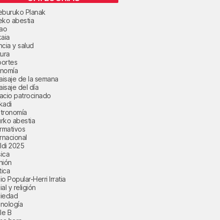
eburuko Planak
eko abestia
bao
kaia
ncia y salud
tura
ortes
nomía
paisaje de la semana
aisaje del día
acio patrocinado
kadi
tronomía
rko abestia
ormativos
ernacional
aldi 2025
ica
nión
tica
o Popular-Herri Irratia
al y religión
iedad
nología
le B