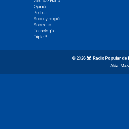
Geureaz Harro
Opinión
Política
Social y religión
Sociedad
Tecnología
Triple B
© 2026
Radio Popular de Bi
Alda. Maz