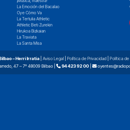
¡Música, maestra!
La Emoción del Bacalao
Oye Cómo Va
La Tertulia Athletic
Athletic Beti Zurekin
Hirukoa Bizkaian
La Traviata
La Santa Misa
lbao – Herri Irratia
|
Aviso Legal
|
Política de Privacidad
|
Política d
arredo, 47 – 7º 48009 Bilbao |
94 423 92 00
|
oyentes@radiopo