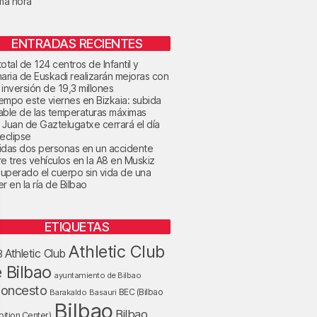
ima hora
ENTRADAS RECIENTES
otal de 124 centros de Infantil y
maria de Euskadi realizarán mejoras con
 inversión de 19,3 millones
tiempo este viernes en Bizkaia: subida
able de las temperaturas máximas
 Juan de Gaztelugatxe cerrará el día
 eclipse
idas dos personas en un accidente
re tres vehículos en la A8 en Muskiz
uperado el cuerpo sin vida de una
r en la ría de Bilbao
ETIQUETAS
Athletic Club
Athletic Club
B
 Bilbao
ayuntamiento de Bilbao
loncesto
BEC (Bilbao
Barakaldo
Basauri
Bilbao
Bilbao
bition Center)