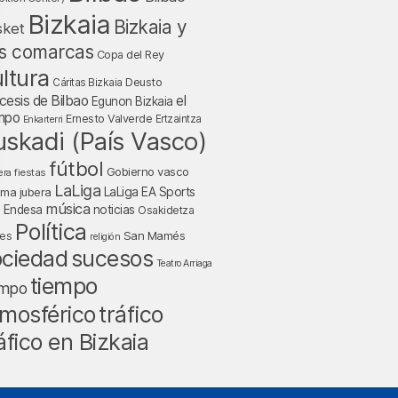
Bizkaia
Bizkaia y
sket
s comarcas
Copa del Rey
ltura
Deusto
Cáritas Bizkaia
cesis de Bilbao
el
Egunon Bizkaia
mpo
Ernesto Valverde
Ertzaintza
Enkarterri
uskadi (País Vasco)
fútbol
Gobierno vasco
fiestas
era
LaLiga
LaLiga EA Sports
nma jubera
música
a Endesa
noticias
Osakidetza
Política
San Mamés
nes
religión
ociedad
sucesos
Teatro Arriaga
tiempo
empo
tráfico
mosférico
áfico en Bizkaia