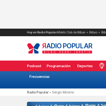
Saltar
al
contenido
Hoy en Radio Popular
Athletic Club de Bilbao
Bilbao
Bil
R
ADIO POPULAR
BILBO
HERRI
IRRATIA
Podcast
Programación
Deportes
Frecuencias
Radio Popular
»
Sergio Moreno