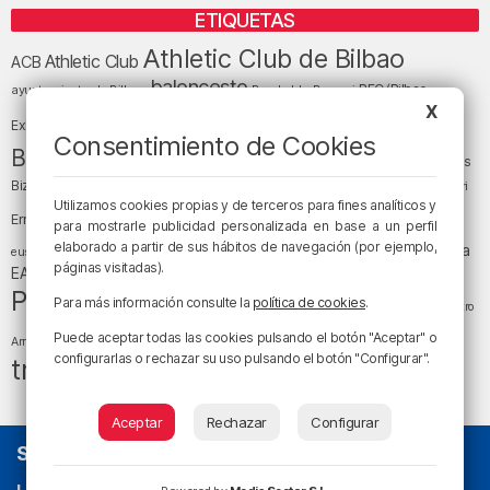
ETIQUETAS
Athletic Club de Bilbao
Athletic Club
ACB
baloncesto
BEC (Bilbao
ayuntamiento de Bilbao
Barakaldo
Basauri
Bilbao
Bizkaia
X
Bilbao Basket
Exhibition Center)
Consentimiento de Cookies
cultura
Bizkaia y sus comarcas
Copa del Rey
Cáritas
Diócesis de Bilbao
el tiempo
Egunon Bizkaia
Deusto
Bizkaia
Enkarterri
Euskadi (País Vasco)
Utilizamos cookies propias y de terceros para fines analíticos y
Ernesto Valverde
Ertzaintza
para mostrarle publicidad personalizada en base a un perfil
fútbol
LaLiga
elaborado a partir de sus hábitos de navegación (por ejemplo,
LaLiga
Gobierno vasco
juanma jubera
fiestas
euskera
páginas visitadas).
música
EA Sports
Liga Endesa
noticias
Osakidetza
planes
Política
sociedad
sucesos
Para más información consulte la
política de cookies
.
San Mamés
religión
Teatro
tráfico
tiempo atmosférico
tiempo
Puede aceptar todas las cookies pulsando el botón "Aceptar" o
Arriaga
configurarlas o rechazar su uso pulsando el botón "Configurar".
tráfico en Bizkaia
Aceptar
Rechazar
Configurar
SOBRE NOSOTROS