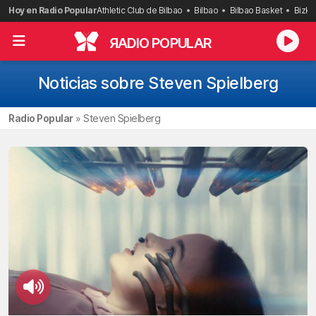
Saltar
Hoy en Radio Popular
Athletic Club de Bilbao
Bilbao
Bilbao Basket
Bizka
al
contenido
R
ADIO POPULAR
Noticias sobre Steven Spielberg
Radio Popular
»
Steven Spielberg