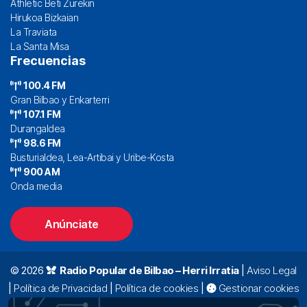
Athletic Beti Zurekin
Hirukoa Bizkaian
La Traviata
La Santa Misa
Frecuencias
100.4 FM
Gran Bilbao y Enkarterri
107.1 FM
Durangaldea
98.6 FM
Busturialdea, Lea-Artibai y Uribe-Kosta
900 AM
Onda media
Anúnciate
© 2026
Radio Popular de Bilbao – Herri Irratia
|
Aviso Legal
|
Política de Privacidad
|
Política de cookies
|
Gestionar cookies
Alda. Mazarredo, 47 – 7º 48009 Bilbao |
94 423 92 00
|