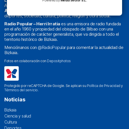
La radio sin cadenas
. Desde 1960 haciendo radio en Bilbao.
Powered by
Media Sector S.L.
Actualidad y
podcast
de
Bilbao
y
Bizkaia
, los partidos del
Athletic
en
‘La Emoción del Bacalao’
, noticias de sucesos,
deportes, sociedad, cultura, política, religión y obra social.
Radio Popular – Herri Irratia
es una emisora de radio fundada
en el año 1960 y propiedad del obispado de Bilbao con una
programación de carácter generalista, que va dirigida a todo el
territorio histórico de Bizkaia.
Menciónanos con
@RadioPopular
para comentar la actualidad de
Bizkaia.
Fotos en colaboración con
Depositphotos
Protegido por reCAPTCHA de Google. Se aplican su
Política de Privacidad
y
Términos del servicio
.
Noticias
Bizkaia
Ciencia y salud
Cultura
Deportes