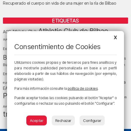
Recuperado el cuerpo sin vida de una mujer en la ría de Bilbao
ETIQUETAS
Athletic Club de Bilbao
Athletic Club
ACB
X
baloncesto
BEC (Bilbao
ayuntamiento de Bilbao
Barakaldo
Basauri
Bilbao
Bizkaia
Consentimiento de Cookies
Bilbao Basket
Exhibition Center)
cultura
Bizkaia y sus comarcas
Copa del Rey
Cáritas
Utilizamos cookies propias y de terceros para fines analíticos y
Diócesis de Bilbao
el tiempo
Egunon Bizkaia
Deusto
Bizkaia
Enkarterri
para mostrarle publicidad personalizada en base a un perfil
Euskadi (País Vasco)
elaborado a partir de sus hábitos de navegación (por ejemplo,
Ernesto Valverde
Ertzaintza
páginas visitadas).
fútbol
LaLiga
LaLiga
Gobierno vasco
juanma jubera
fiestas
euskera
música
EA Sports
Liga Endesa
noticias
Osakidetza
planes
Para más información consulte la
política de cookies
.
Política
sociedad
sucesos
San Mamés
religión
Teatro
Puede aceptar todas las cookies pulsando el botón "Aceptar" o
tráfico
tiempo atmosférico
configurarlas o rechazar su uso pulsando el botón "Configurar".
tiempo
Arriaga
tráfico en Bizkaia
Aceptar
Rechazar
Configurar