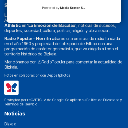
SOBRE NOSOTROS
Powered by
Media Sector S.L.
La radio sin cadenas
. Desde 1960 haciendo radio en Bilbao.
Actualidad y
podcast
de
Bilbao
y
Bizkaia
, los partidos del
Athletic
en
‘La Emoción del Bacalao’
, noticias de sucesos,
deportes, sociedad, cultura, política, religión y obra social.
Radio Popular – Herri Irratia
es una emisora de radio fundada
en el año 1960 y propiedad del obispado de Bilbao con una
programación de carácter generalista, que va dirigida a todo el
territorio histórico de Bizkaia.
Menciónanos con
@RadioPopular
para comentar la actualidad de
Bizkaia.
Fotos en colaboración con
Depositphotos
Protegido por reCAPTCHA de Google. Se aplican su
Política de Privacidad
y
Términos del servicio
.
Noticias
Bizkaia