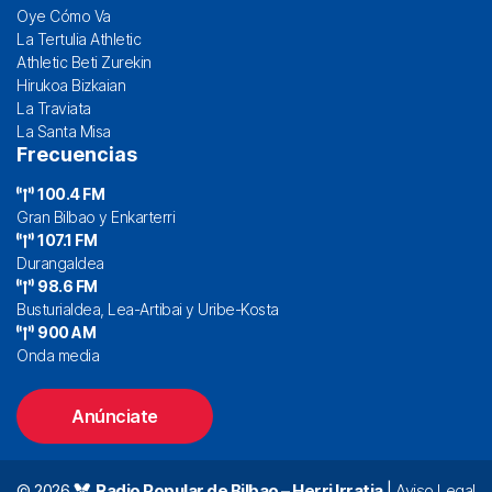
Oye Cómo Va
La Tertulia Athletic
Athletic Beti Zurekin
Hirukoa Bizkaian
La Traviata
La Santa Misa
Frecuencias
100.4 FM
Gran Bilbao y Enkarterri
107.1 FM
Durangaldea
98.6 FM
Busturialdea, Lea-Artibai y Uribe-Kosta
900 AM
Onda media
Anúnciate
© 2026
Radio Popular de Bilbao – Herri Irratia
|
Aviso Legal