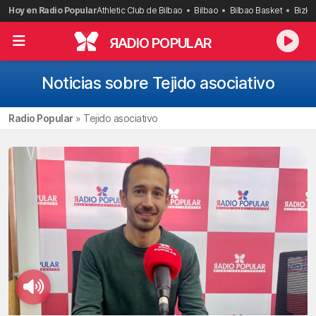
Saltar
Hoy en Radio Popular
Athletic Club de Bilbao
Bilbao
Bilbao Basket
Bizka
al
contenido
R
ADIO POPULAR
Noticias sobre Tejido asociativo
Radio Popular
»
Tejido asociativo