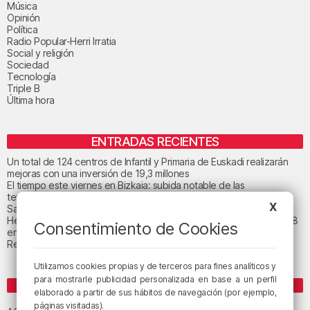
Música
Opinión
Política
Radio Popular-Herri Irratia
Social y religión
Sociedad
Tecnología
Triple B
Última hora
ENTRADAS RECIENTES
Un total de 124 centros de Infantil y Primaria de Euskadi realizarán
mejoras con una inversión de 19,3 millones
El tiempo este viernes en Bizkaia: subida notable de las
temperaturas máximas
X
San Juan de Gaztelugatxe cerrará el día del eclipse
Heridas dos personas en un accidente entre tres vehículos en la A8
Consentimiento de Cookies
en Muskiz
Recuperado el cuerpo sin vida de una mujer en la ría de Bilbao
Utilizamos cookies propias y de terceros para fines analíticos y
para mostrarle publicidad personalizada en base a un perfil
ETIQUETAS
elaborado a partir de sus hábitos de navegación (por ejemplo,
Athletic Club de Bilbao
páginas visitadas).