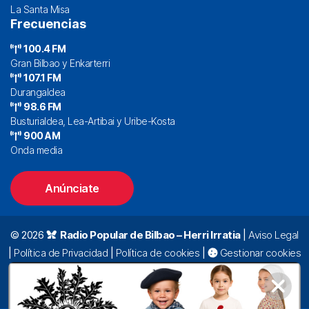
La Santa Misa
Frecuencias
100.4 FM
Gran Bilbao y Enkarterri
107.1 FM
Durangaldea
98.6 FM
Busturialdea, Lea-Artibai y Uribe-Kosta
900 AM
Onda media
Anúnciate
© 2026
Radio Popular de Bilbao – Herri Irratia
|
Aviso Legal
|
Política de Privacidad
|
Política de cookies
|
Gestionar cookies
Alda. Mazarredo, 47 – 7º 48009 Bilbao |
94 423 92 00
|
oyentes@radiopopular.com