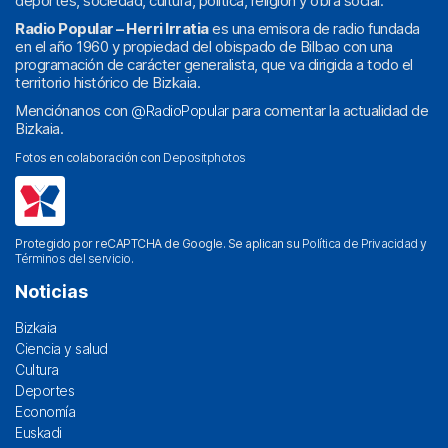
deportes, sociedad, cultura, política, religión y obra social.
Radio Popular – Herri Irratia
es una emisora de radio fundada
en el año 1960 y propiedad del obispado de Bilbao con una
programación de carácter generalista, que va dirigida a todo el
territorio histórico de Bizkaia.
Menciónanos con
@RadioPopular
para comentar la actualidad de
Bizkaia.
Fotos en colaboración con
Depositphotos
Protegido por reCAPTCHA de Google. Se aplican su
Política de Privacidad
y
Términos del servicio
.
Noticias
Bizkaia
Ciencia y salud
Cultura
Deportes
Economía
Euskadi