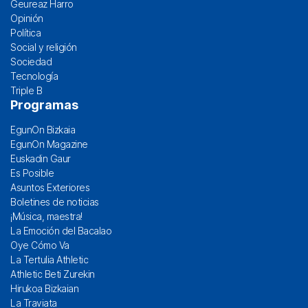
Geureaz Harro
Opinión
Política
Social y religión
Sociedad
Tecnología
Triple B
Programas
EgunOn Bizkaia
EgunOn Magazine
Euskadin Gaur
Es Posible
Asuntos Exteriores
Boletines de noticias
¡Música, maestra!
La Emoción del Bacalao
Oye Cómo Va
La Tertulia Athletic
Athletic Beti Zurekin
Hirukoa Bizkaian
La Traviata