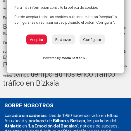
Athletic Club
ACB
baloncesto
Para más información consulte la
política de cookies
.
BEC (Bilbao
ayuntamiento de Bilbao
Barakaldo
Basauri
Bilbao
Bizkaia
Bilbao Basket
Puede aceptar todas las cookies pulsando el botón "Aceptar" o
Exhibition Center)
configurarlas o rechazar su uso pulsando el botón "Configurar".
cultura
Bizkaia y sus comarcas
Copa del Rey
Cáritas
Diócesis de Bilbao
el tiempo
Egunon Bizkaia
Deusto
Bizkaia
Enkarterri
Euskadi (País Vasco)
Aceptar
Rechazar
Configurar
Ernesto Valverde
Ertzaintza
fútbol
LaLiga
LaLiga
Gobierno vasco
juanma jubera
fiestas
euskera
música
EA Sports
Liga Endesa
noticias
Osakidetza
planes
Powered by
Media Sector S.L.
Política
sociedad
sucesos
San Mamés
religión
Teatro
tráfico
tiempo atmosférico
tiempo
Arriaga
tráfico en Bizkaia
SOBRE NOSOTROS
La radio sin cadenas
. Desde 1960 haciendo radio en Bilbao.
Actualidad y
podcast
de
Bilbao
y
Bizkaia
, los partidos del
Athletic
en
‘La Emoción del Bacalao’
, noticias de sucesos,