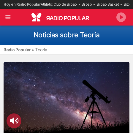
Saltar
Hoy en Radio Popular
Athletic Club de Bilbao
Bilbao
Bilbao Basket
Bizka
al
contenido
R
ADIO POPULAR
Noticias sobre Teoría
Radio Popular
»
Teoría