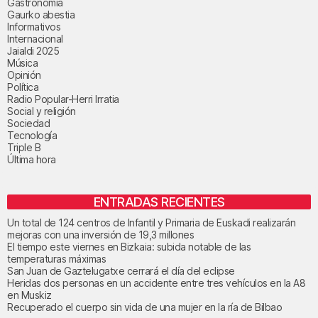
Gastronomía
Gaurko abestia
Informativos
Internacional
Jaialdi 2025
Música
Opinión
Política
Radio Popular-Herri Irratia
Social y religión
Sociedad
Tecnología
Triple B
Última hora
ENTRADAS RECIENTES
Un total de 124 centros de Infantil y Primaria de Euskadi realizarán
mejoras con una inversión de 19,3 millones
El tiempo este viernes en Bizkaia: subida notable de las
temperaturas máximas
San Juan de Gaztelugatxe cerrará el día del eclipse
Heridas dos personas en un accidente entre tres vehículos en la A8
en Muskiz
Recuperado el cuerpo sin vida de una mujer en la ría de Bilbao