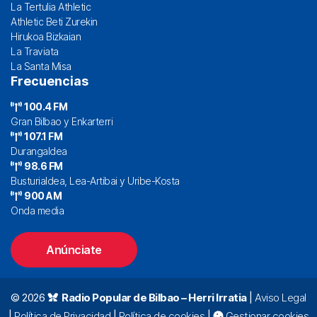
La Tertulia Athletic
Athletic Beti Zurekin
Hirukoa Bizkaian
La Traviata
La Santa Misa
Frecuencias
100.4 FM
Gran Bilbao y Enkarterri
107.1 FM
Durangaldea
98.6 FM
Busturialdea, Lea-Artibai y Uribe-Kosta
900 AM
Onda media
Anúnciate
© 2026
Radio Popular de Bilbao – Herri Irratia
|
Aviso Legal
|
Política de Privacidad
|
Política de cookies
|
Gestionar cookies