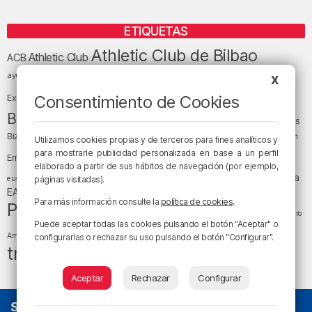
ETIQUETAS
Athletic Club de Bilbao
Athletic Club
ACB
baloncesto
BEC (Bilbao
ayuntamiento de Bilbao
Barakaldo
Basauri
X
Bilbao
Bizkaia
Bilbao Basket
Consentimiento de Cookies
Exhibition Center)
cultura
Bizkaia y sus comarcas
Copa del Rey
Cáritas
Diócesis de Bilbao
el tiempo
Egunon Bizkaia
Deusto
Bizkaia
Enkarterri
Utilizamos cookies propias y de terceros para fines analíticos y
Euskadi (País Vasco)
para mostrarle publicidad personalizada en base a un perfil
Ernesto Valverde
Ertzaintza
elaborado a partir de sus hábitos de navegación (por ejemplo,
fútbol
LaLiga
LaLiga
Gobierno vasco
juanma jubera
fiestas
euskera
páginas visitadas).
música
EA Sports
Liga Endesa
noticias
Osakidetza
planes
Para más información consulte la
política de cookies
.
Política
sociedad
sucesos
San Mamés
religión
Teatro
Puede aceptar todas las cookies pulsando el botón "Aceptar" o
tráfico
tiempo atmosférico
tiempo
Arriaga
configurarlas o rechazar su uso pulsando el botón "Configurar".
tráfico en Bizkaia
Aceptar
Rechazar
Configurar
SOBRE NOSOTROS