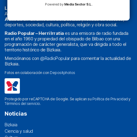
Powered by
Media Sector S.L.
La radio sin cadenas
. Desde 1960 haciendo radio en Bilbao.
Actualidad y
podcast
de
Bilbao
y
Bizkaia
, los partidos del
Athletic
en
‘La Emoción del Bacalao’
, noticias de sucesos,
deportes, sociedad, cultura, política, religión y obra social.
Radio Popular – Herri Irratia
es una emisora de radio fundada
en el año 1960 y propiedad del obispado de Bilbao con una
programación de carácter generalista, que va dirigida a todo el
territorio histórico de Bizkaia.
Menciónanos con
@RadioPopular
para comentar la actualidad de
Bizkaia.
Fotos en colaboración con
Depositphotos
Protegido por reCAPTCHA de Google. Se aplican su
Política de Privacidad
y
Términos del servicio
.
Noticias
Bizkaia
Ciencia y salud