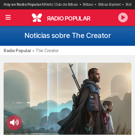
Saltar
Hoy en Radio Popular
Athletic Club de Bilbao
Bilbao
Bilbao Basket
Bizka
al
contenido
R
ADIO POPULAR
Noticias sobre The Creator
Radio Popular
»
The Creator