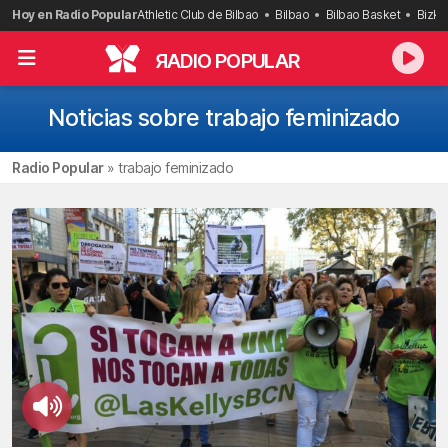
Saltar
Hoy en Radio Popular
Athletic Club de Bilbao
Bilbao
Bilbao Basket
Bizka
al
contenido
R
ADIO POPULAR
Noticias sobre trabajo feminizado
Radio Popular
»
trabajo feminizado