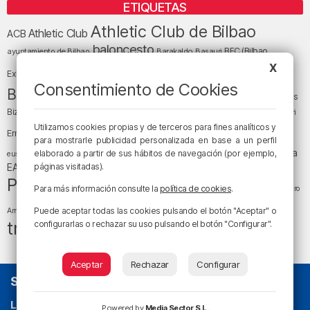
ETIQUETAS
Athletic Club de Bilbao
Athletic Club
ACB
baloncesto
BEC (Bilbao
ayuntamiento de Bilbao
Barakaldo
Basauri
Bilbao
Bizkaia
X
Bilbao Basket
Exhibition Center)
Consentimiento de Cookies
cultura
Bizkaia y sus comarcas
Copa del Rey
Cáritas
Diócesis de Bilbao
el tiempo
Egunon Bizkaia
Deusto
Bizkaia
Enkarterri
Euskadi (País Vasco)
Utilizamos cookies propias y de terceros para fines analíticos y
Ernesto Valverde
Ertzaintza
para mostrarle publicidad personalizada en base a un perfil
fútbol
LaLiga
LaLiga
Gobierno vasco
juanma jubera
elaborado a partir de sus hábitos de navegación (por ejemplo,
fiestas
euskera
música
EA Sports
páginas visitadas).
Liga Endesa
noticias
Osakidetza
planes
Política
sociedad
sucesos
San Mamés
Para más información consulte la
política de cookies
.
religión
Teatro
tráfico
tiempo atmosférico
tiempo
Puede aceptar todas las cookies pulsando el botón "Aceptar" o
Arriaga
tráfico en Bizkaia
configurarlas o rechazar su uso pulsando el botón "Configurar".
Aceptar
Rechazar
Configurar
SOBRE NOSOTROS
La radio sin cadenas
. Desde 1960 haciendo radio en Bilbao.
Powered by
Media Sector S.L.