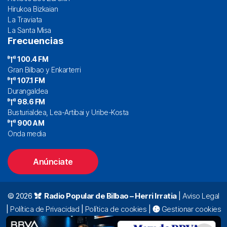
Hirukoa Bizkaian
La Traviata
La Santa Misa
Frecuencias
100.4 FM
Gran Bilbao y Enkarterri
107.1 FM
Durangaldea
98.6 FM
Busturialdea, Lea-Artibai y Uribe-Kosta
900 AM
Onda media
Anúnciate
© 2026
Radio Popular de Bilbao – Herri Irratia
|
Aviso Legal
|
Política de Privacidad
|
Política de cookies
|
Gestionar cookies
Alda. Mazarredo, 47 – 7º 48009 Bilbao |
94 423 92 00
|