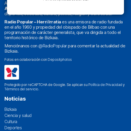
Actualidad y
podcast
de
Bilbao
y
Bizkaia
, los partidos del
Athletic
en
‘La Emoción del Bacalao’
, noticias de sucesos,
deportes, sociedad, cultura, política, religión y obra social.
Radio Popular – Herri Irratia
es una emisora de radio fundada
en el año 1960 y propiedad del obispado de Bilbao con una
programación de carácter generalista, que va dirigida a todo el
territorio histórico de Bizkaia.
Menciónanos con
@RadioPopular
para comentar la actualidad de
Bizkaia.
Fotos en colaboración con
Depositphotos
Protegido por reCAPTCHA de Google. Se aplican su
Política de Privacidad
y
Términos del servicio
.
Noticias
Bizkaia
Ciencia y salud
Cultura
Deportes