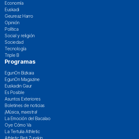
Economía
Euskadi
Geureaz Harro
Opinión
Política
Social y religión
Sociedad
Tecnología
Triple B
Programas
EgunOn Bizkaia
EgunOn Magazine
Euskadin Gaur
Es Posible
Asuntos Exteriores
Boletines de noticias
¡Música, maestra!
La Emoción del Bacalao
Oye Cómo Va
La Tertulia Athletic
Athletic Beti Zurekin