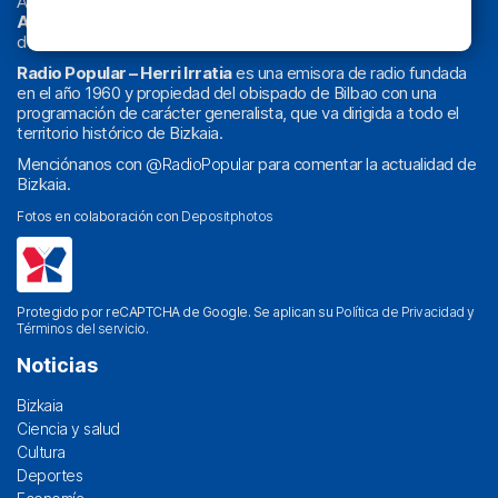
Actualidad y
podcast
de
Bilbao
y
Bizkaia
, los partidos del
Athletic
en
‘La Emoción del Bacalao’
, noticias de sucesos,
deportes, sociedad, cultura, política, religión y obra social.
Radio Popular – Herri Irratia
es una emisora de radio fundada
en el año 1960 y propiedad del obispado de Bilbao con una
programación de carácter generalista, que va dirigida a todo el
territorio histórico de Bizkaia.
Menciónanos con
@RadioPopular
para comentar la actualidad de
Bizkaia.
Fotos en colaboración con
Depositphotos
Protegido por reCAPTCHA de Google. Se aplican su
Política de Privacidad
y
Términos del servicio
.
Noticias
Bizkaia
Ciencia y salud
Cultura
Deportes