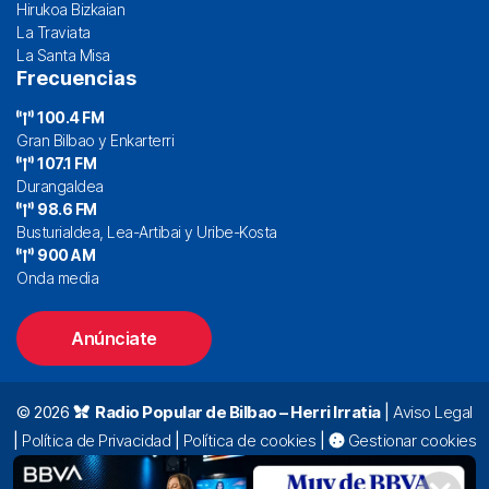
Hirukoa Bizkaian
La Traviata
La Santa Misa
Frecuencias
100.4 FM
Gran Bilbao y Enkarterri
107.1 FM
Durangaldea
98.6 FM
Busturialdea, Lea-Artibai y Uribe-Kosta
900 AM
Onda media
Anúnciate
© 2026
Radio Popular de Bilbao – Herri Irratia
|
Aviso Legal
|
Política de Privacidad
|
Política de cookies
|
Gestionar cookies
Alda. Mazarredo, 47 – 7º 48009 Bilbao |
94 423 92 00
|