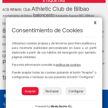
ETIQUETAS
Athletic Club de Bilbao
Athletic Club
ACB
baloncesto
BEC (Bilbao
ayuntamiento de Bilbao
Barakaldo
Basauri
Bilbao
Bizkaia
X
Bilbao Basket
Exhibition Center)
cultura
Consentimiento de Cookies
Bizkaia y sus comarcas
Copa del Rey
Cáritas
Diócesis de Bilbao
el tiempo
Egunon Bizkaia
Deusto
Bizkaia
Enkarterri
Euskadi (País Vasco)
Utilizamos cookies propias y de terceros para fines analíticos y
Ernesto Valverde
Ertzaintza
para mostrarle publicidad personalizada en base a un perfil
fútbol
LaLiga
LaLiga
Gobierno vasco
juanma jubera
fiestas
euskera
elaborado a partir de sus hábitos de navegación (por ejemplo,
música
EA Sports
Liga Endesa
noticias
Osakidetza
planes
páginas visitadas).
Política
sociedad
sucesos
San Mamés
religión
Teatro
Para más información consulte la
política de cookies
.
tráfico
tiempo atmosférico
tiempo
Arriaga
Puede aceptar todas las cookies pulsando el botón "Aceptar" o
tráfico en Bizkaia
configurarlas o rechazar su uso pulsando el botón "Configurar".
Aceptar
Rechazar
Configurar
SOBRE NOSOTROS
La radio sin cadenas
. Desde 1960 haciendo radio en Bilbao.
Powered by
Media Sector S.L.