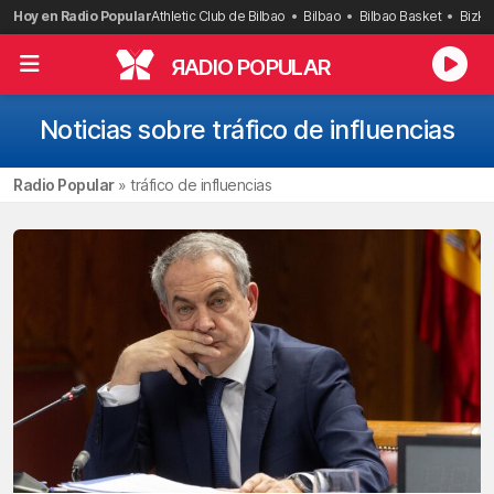
Saltar
Hoy en Radio Popular
Athletic Club de Bilbao
Bilbao
Bilbao Basket
Bizka
al
contenido
R
ADIO POPULAR
Noticias sobre tráfico de influencias
Radio Popular
»
tráfico de influencias