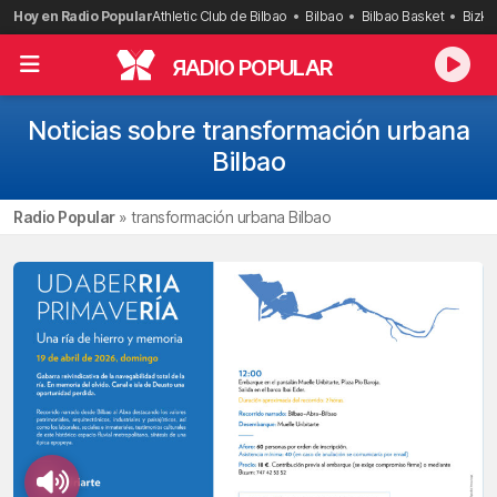
Saltar
Hoy en Radio Popular
Athletic Club de Bilbao
Bilbao
Bilbao Basket
Bizka
al
contenido
R
ADIO POPULAR
Noticias sobre transformación urbana
Bilbao
Radio Popular
»
transformación urbana Bilbao