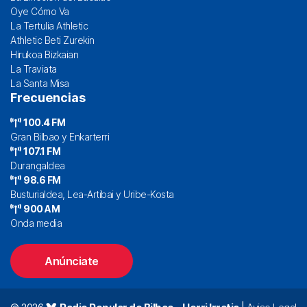
Oye Cómo Va
La Tertulia Athletic
Athletic Beti Zurekin
Hirukoa Bizkaian
La Traviata
La Santa Misa
Frecuencias
100.4 FM
Gran Bilbao y Enkarterri
107.1 FM
Durangaldea
98.6 FM
Busturialdea, Lea-Artibai y Uribe-Kosta
900 AM
Onda media
Anúnciate