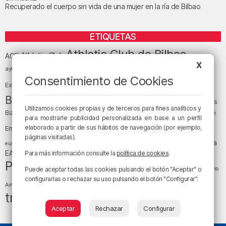
Recuperado el cuerpo sin vida de una mujer en la ría de Bilbao
ETIQUETAS
Athletic Club de Bilbao
Athletic Club
ACB
X
baloncesto
BEC (Bilbao
ayuntamiento de Bilbao
Barakaldo
Basauri
Bilbao
Bizkaia
Consentimiento de Cookies
Bilbao Basket
Exhibition Center)
cultura
Bizkaia y sus comarcas
Copa del Rey
Cáritas
Utilizamos cookies propias y de terceros para fines analíticos y
Diócesis de Bilbao
el tiempo
Egunon Bizkaia
Deusto
Bizkaia
Enkarterri
para mostrarle publicidad personalizada en base a un perfil
Euskadi (País Vasco)
elaborado a partir de sus hábitos de navegación (por ejemplo,
Ernesto Valverde
Ertzaintza
páginas visitadas).
fútbol
LaLiga
LaLiga
Gobierno vasco
juanma jubera
fiestas
euskera
música
EA Sports
Liga Endesa
noticias
Para más información consulte la
política de cookies
.
Osakidetza
planes
Política
sociedad
sucesos
San Mamés
religión
Teatro
Puede aceptar todas las cookies pulsando el botón "Aceptar" o
tráfico
tiempo atmosférico
configurarlas o rechazar su uso pulsando el botón "Configurar".
tiempo
Arriaga
tráfico en Bizkaia
Aceptar
Rechazar
Configurar