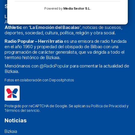
SOBRE NOSOTROS
Powered by
Media Sector S.L.
La radio sin cadenas
. Desde 1960 haciendo radio en Bilbao.
Actualidad y
podcast
de
Bilbao
y
Bizkaia
, los partidos del
Athletic
en
‘La Emoción del Bacalao’
, noticias de sucesos,
deportes, sociedad, cultura, política, religión y obra social.
Radio Popular – Herri Irratia
es una emisora de radio fundada
en el año 1960 y propiedad del obispado de Bilbao con una
programación de carácter generalista, que va dirigida a todo el
territorio histórico de Bizkaia.
Menciónanos con
@RadioPopular
para comentar la actualidad de
Bizkaia.
Fotos en colaboración con
Depositphotos
Protegido por reCAPTCHA de Google. Se aplican su
Política de Privacidad
y
Términos del servicio
.
Noticias
Bizkaia