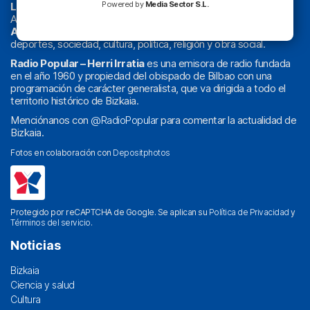
Powered by
Media Sector S.L.
La radio sin cadenas
. Desde 1960 haciendo radio en Bilbao.
Actualidad y
podcast
de
Bilbao
y
Bizkaia
, los partidos del
Athletic
en
‘La Emoción del Bacalao’
, noticias de sucesos,
deportes, sociedad, cultura, política, religión y obra social.
Radio Popular – Herri Irratia
es una emisora de radio fundada
en el año 1960 y propiedad del obispado de Bilbao con una
programación de carácter generalista, que va dirigida a todo el
territorio histórico de Bizkaia.
Menciónanos con
@RadioPopular
para comentar la actualidad de
Bizkaia.
Fotos en colaboración con
Depositphotos
Protegido por reCAPTCHA de Google. Se aplican su
Política de Privacidad
y
Términos del servicio
.
Noticias
Bizkaia
Ciencia y salud
Cultura