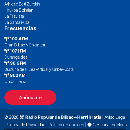
Athletic Beti Zurekin
Hirukoa Bizkaian
La Traviata
La Santa Misa
Frecuencias
100.4 FM
Gran Bilbao y Enkarterri
107.1 FM
Durangaldea
98.6 FM
Busturialdea, Lea-Artibai y Uribe-Kosta
900 AM
Onda media
Anúnciate
© 2026
Radio Popular de Bilbao – Herri Irratia
|
Aviso Legal
|
Política de Privacidad
|
Política de cookies
|
Gestionar cookies