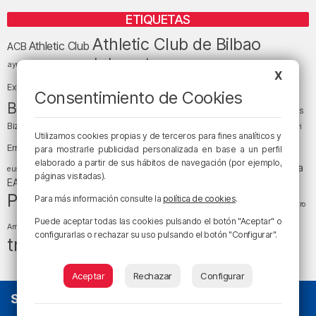
ETIQUETAS
Athletic Club de Bilbao
Athletic Club
ACB
baloncesto
BEC (Bilbao
ayuntamiento de Bilbao
Barakaldo
Basauri
X
Bilbao
Bizkaia
Bilbao Basket
Exhibition Center)
Consentimiento de Cookies
cultura
Bizkaia y sus comarcas
Copa del Rey
Cáritas
Diócesis de Bilbao
el tiempo
Egunon Bizkaia
Deusto
Bizkaia
Enkarterri
Utilizamos cookies propias y de terceros para fines analíticos y
Euskadi (País Vasco)
Ernesto Valverde
Ertzaintza
para mostrarle publicidad personalizada en base a un perfil
fútbol
elaborado a partir de sus hábitos de navegación (por ejemplo,
LaLiga
LaLiga
Gobierno vasco
juanma jubera
fiestas
euskera
páginas visitadas).
música
EA Sports
Liga Endesa
noticias
Osakidetza
planes
Política
sociedad
sucesos
Para más información consulte la
política de cookies
.
San Mamés
religión
Teatro
tráfico
tiempo atmosférico
Puede aceptar todas las cookies pulsando el botón "Aceptar" o
tiempo
Arriaga
configurarlas o rechazar su uso pulsando el botón "Configurar".
tráfico en Bizkaia
Aceptar
Rechazar
Configurar
SOBRE NOSOTROS