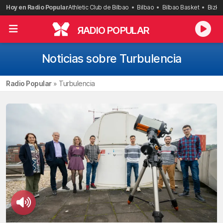
Saltar
Hoy en Radio Popular
Athletic Club de Bilbao
Bilbao
Bilbao Basket
Bizka
al
contenido
R
ADIO POPULAR
Noticias sobre Turbulencia
Radio Popular
»
Turbulencia