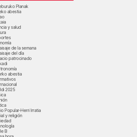
eburuko Planak
eko abestia
bao
kaia
ncia y salud
tura
ortes
nomía
paisaje de la semana
aisaje del día
acio patrocinado
kadi
tronomía
rko abestia
ormativos
ernacional
aldi 2025
ica
nión
tica
o Popular-Herri Irratia
al y religión
iedad
nología
le B
ima hora