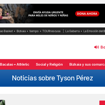
bao Basket
Bizkaia
tiempo
TOURrescusa
La Gabarra
La Emoción del 
Bol
Bacalao • Athletic
Social y Religión
Bizkaia y sus comarc
Noticias sobre Tyson Pérez