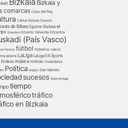
Bizkaia
Bizkaia y
sket
s comarcas
Copa del Rey
ltura
Deusto
Cáritas Bizkaia
cesis de Bilbao
el
Egunon Bizkaia
mpo
Ernesto Valverde
Ertzaintza
Enkarterri
uskadi (País Vasco)
fútbol
Gobierno vasco
fiestas
era
LaLiga
LaLiga EA Sports
nma jubera
música
a Endesa
noticias
Osakidetza
Política
San Mamés
nes
religión
ociedad
sucesos
Teatro Arriaga
tiempo
empo
tráfico
mosférico
áfico en Bizkaia