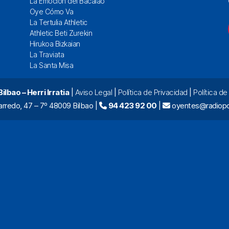
La Emoción del Bacalao
Oye Cómo Va
La Tertulia Athletic
Athletic Beti Zurekin
Hirukoa Bizkaian
La Traviata
La Santa Misa
lbao – Herri Irratia
|
Aviso Legal
|
Política de Privacidad
|
Política d
arredo, 47 – 7º 48009 Bilbao |
94 423 92 00
|
oyentes@radiopo