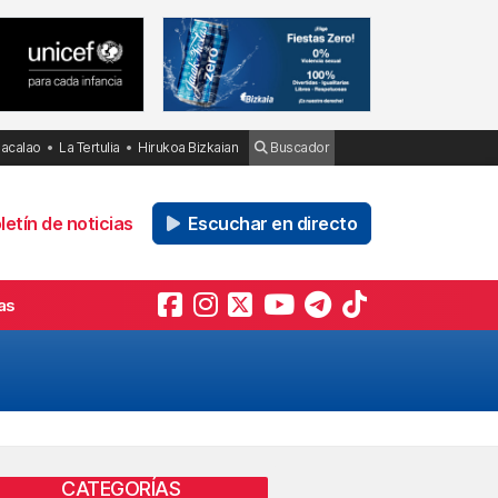
Bacalao
La Tertulia
Hirukoa Bizkaian
Buscador
etín de noticias
Escuchar en directo
as
CATEGORÍAS