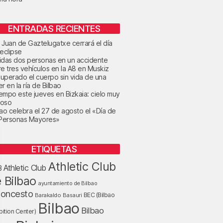
ENTRADAS RECIENTES
 Juan de Gaztelugatxe cerrará el día
 eclipse
idas dos personas en un accidente
re tres vehículos en la A8 en Muskiz
uperado el cuerpo sin vida de una
r en la ría de Bilbao
tiempo este jueves en Bizkaia: cielo muy
oso
bao celebra el 27 de agosto el «Día de
 Personas Mayores»
ETIQUETAS
Athletic Club
Athletic Club
B
 Bilbao
ayuntamiento de Bilbao
loncesto
BEC (Bilbao
Barakaldo
Basauri
Bilbao
Bilbao
bition Center)