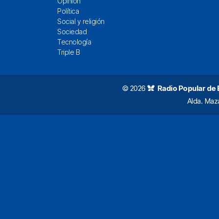
Opinión
Política
Social y religión
Sociedad
Tecnología
Triple B
© 2026
Radio Popular de Bi
Alda. Maz