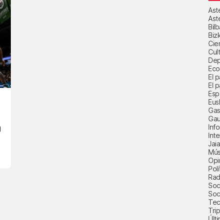
Ast
Ast
Bil
Biz
Cie
Cul
Dep
Eco
El 
El p
Esp
Eus
Gas
Gau
n
Inf
Int
Jai
Mús
Opi
Polí
Radi
Soci
Soc
Tec
Trip
Últ