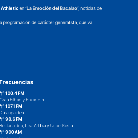
l
Athletic
en
‘La Emoción del Bacalao’
, noticias de
a programación de carácter generalista, que va
Frecuencias
100.4 FM
Gran Bilbao y Enkarterri
107.1 FM
Durangaldea
98.6 FM
Busturialdea, Lea-Artibai y Uribe-Kosta
900 AM