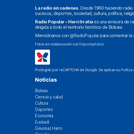
La radio sin cadenas
. Desde 1960 haciendo radio 
sucesos, deportes, sociedad, cultura, política, religi
Radio Popular – Herri Irratia
es una emisora de ra
dirigida a todo el territorio histórico de Bizkaia.
Menciónanos con
@RadioPopular
para comentar la a
Fotos en colaboración con
Depositphotos
Protegido por reCAPTCHA de Google. Se aplican su
Política
Noticias
Bizkaia
Ciencia y salud
Cultura
Deportes
Economía
Euskadi
Geureaz Harro