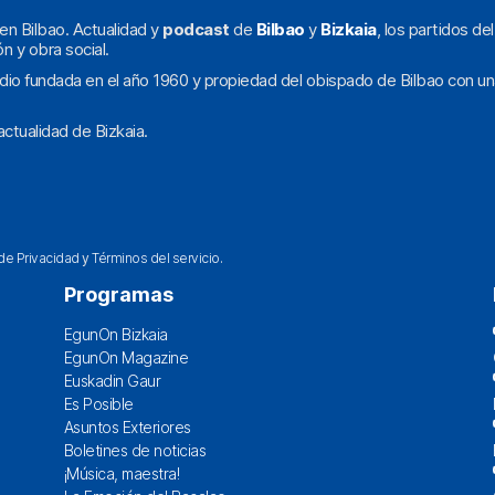
en Bilbao. Actualidad y
podcast
de
Bilbao
y
Bizkaia
, los partidos de
ón y obra social.
dio fundada en el año 1960 y propiedad del obispado de Bilbao con un
ctualidad de Bizkaia.
 de Privacidad
y
Términos del servicio
.
Programas
EgunOn Bizkaia
EgunOn Magazine
Euskadin Gaur
Es Posible
Asuntos Exteriores
Boletines de noticias
¡Música, maestra!