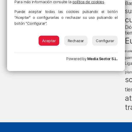
Para más información consulte la
política de cookies
.
Ba
su
Puede aceptar todas las cookies pulsando el botón
"Aceptar" o configurarlas o rechazar su uso pulsando el
cu
botón "Configurar".
Dió
tie
E
Aceptar
Rechazar
Configurar
eusk
jua
Powered by
Media Sector S.L.
Lig
pla
s
ti
at
tr