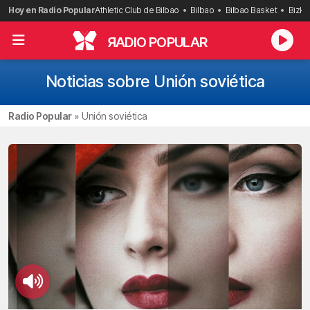
Saltar
Hoy en Radio Popular
Athletic Club de Bilbao
Bilbao
Bilbao Basket
Bizka
al
contenido
R
ADIO POPULAR
Noticias sobre Unión soviética
Radio Popular
»
Unión soviética