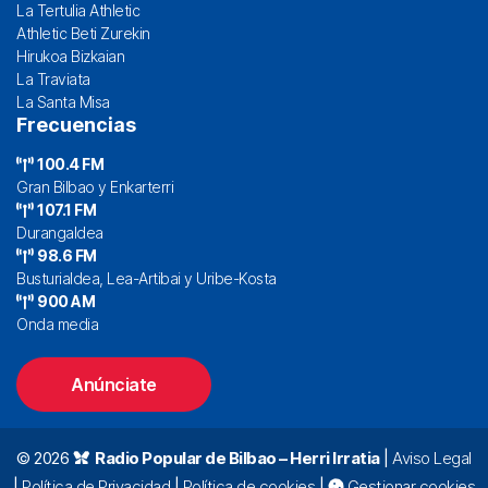
La Tertulia Athletic
Athletic Beti Zurekin
Hirukoa Bizkaian
La Traviata
La Santa Misa
Frecuencias
100.4 FM
Gran Bilbao y Enkarterri
107.1 FM
Durangaldea
98.6 FM
Busturialdea, Lea-Artibai y Uribe-Kosta
900 AM
Onda media
Anúnciate
© 2026
Radio Popular de Bilbao – Herri Irratia
|
Aviso Legal
|
Política de Privacidad
|
Política de cookies
|
Gestionar cookies