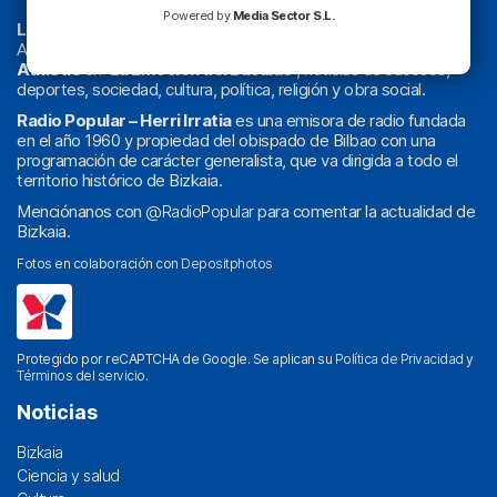
Powered by
Media Sector S.L.
La radio sin cadenas
. Desde 1960 haciendo radio en Bilbao.
Actualidad y
podcast
de
Bilbao
y
Bizkaia
, los partidos del
Athletic
en
‘La Emoción del Bacalao’
, noticias de sucesos,
deportes, sociedad, cultura, política, religión y obra social.
Radio Popular – Herri Irratia
es una emisora de radio fundada
en el año 1960 y propiedad del obispado de Bilbao con una
programación de carácter generalista, que va dirigida a todo el
territorio histórico de Bizkaia.
Menciónanos con
@RadioPopular
para comentar la actualidad de
Bizkaia.
Fotos en colaboración con
Depositphotos
Protegido por reCAPTCHA de Google. Se aplican su
Política de Privacidad
y
Términos del servicio
.
Noticias
Bizkaia
Ciencia y salud