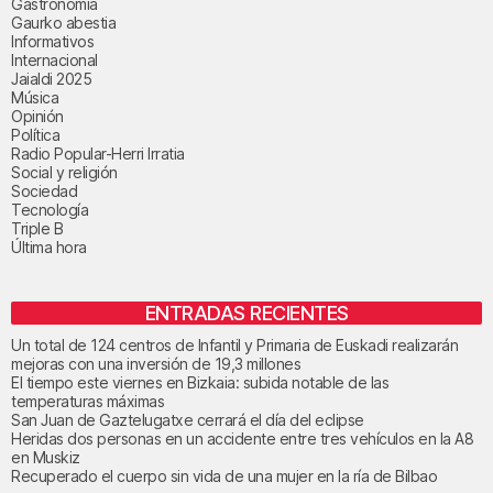
Gastronomía
Gaurko abestia
Informativos
Internacional
Jaialdi 2025
Música
Opinión
Política
Radio Popular-Herri Irratia
Social y religión
Sociedad
Tecnología
Triple B
Última hora
ENTRADAS RECIENTES
Un total de 124 centros de Infantil y Primaria de Euskadi realizarán
mejoras con una inversión de 19,3 millones
El tiempo este viernes en Bizkaia: subida notable de las
temperaturas máximas
San Juan de Gaztelugatxe cerrará el día del eclipse
Heridas dos personas en un accidente entre tres vehículos en la A8
en Muskiz
Recuperado el cuerpo sin vida de una mujer en la ría de Bilbao