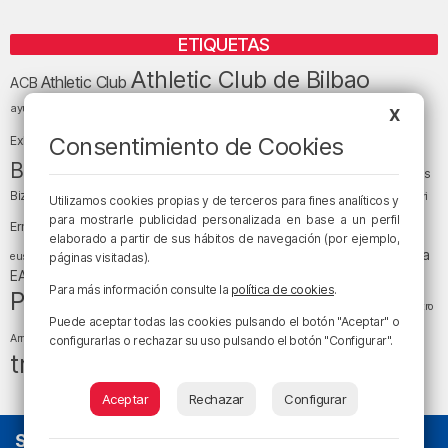
ETIQUETAS
Athletic Club de Bilbao
Athletic Club
ACB
baloncesto
BEC (Bilbao
ayuntamiento de Bilbao
Barakaldo
Basauri
X
Bilbao
Bizkaia
Bilbao Basket
Consentimiento de Cookies
Exhibition Center)
cultura
Bizkaia y sus comarcas
Copa del Rey
Cáritas
Diócesis de Bilbao
el tiempo
Egunon Bizkaia
Deusto
Bizkaia
Enkarterri
Utilizamos cookies propias y de terceros para fines analíticos y
Euskadi (País Vasco)
para mostrarle publicidad personalizada en base a un perfil
Ernesto Valverde
Ertzaintza
elaborado a partir de sus hábitos de navegación (por ejemplo,
fútbol
LaLiga
LaLiga
Gobierno vasco
juanma jubera
fiestas
euskera
páginas visitadas).
música
EA Sports
Liga Endesa
noticias
Osakidetza
planes
Para más información consulte la
política de cookies
.
Política
sociedad
sucesos
San Mamés
religión
Teatro
Puede aceptar todas las cookies pulsando el botón "Aceptar" o
tráfico
tiempo atmosférico
tiempo
Arriaga
configurarlas o rechazar su uso pulsando el botón "Configurar".
tráfico en Bizkaia
Aceptar
Rechazar
Configurar
SOBRE NOSOTROS