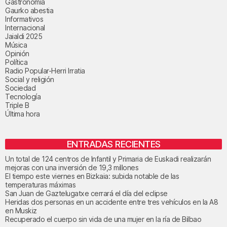
Gastronomía
Gaurko abestia
Informativos
Internacional
Jaialdi 2025
Música
Opinión
Política
Radio Popular-Herri Irratia
Social y religión
Sociedad
Tecnología
Triple B
Última hora
ENTRADAS RECIENTES
Un total de 124 centros de Infantil y Primaria de Euskadi realizarán
mejoras con una inversión de 19,3 millones
El tiempo este viernes en Bizkaia: subida notable de las
temperaturas máximas
San Juan de Gaztelugatxe cerrará el día del eclipse
Heridas dos personas en un accidente entre tres vehículos en la A8
en Muskiz
Recuperado el cuerpo sin vida de una mujer en la ría de Bilbao