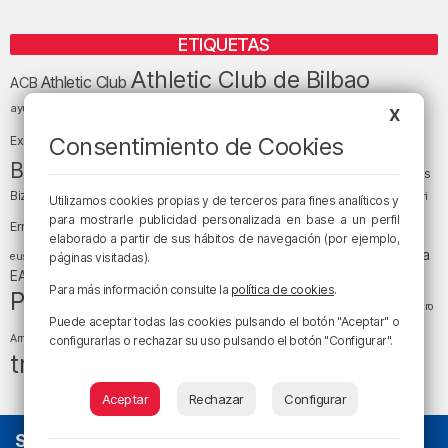
ETIQUETAS
Athletic Club de Bilbao
Athletic Club
ACB
baloncesto
BEC (Bilbao
ayuntamiento de Bilbao
Barakaldo
Basauri
X
Bilbao
Bizkaia
Bilbao Basket
Consentimiento de Cookies
Exhibition Center)
cultura
Bizkaia y sus comarcas
Copa del Rey
Cáritas
Diócesis de Bilbao
el tiempo
Egunon Bizkaia
Deusto
Bizkaia
Enkarterri
Utilizamos cookies propias y de terceros para fines analíticos y
Euskadi (País Vasco)
para mostrarle publicidad personalizada en base a un perfil
Ernesto Valverde
Ertzaintza
elaborado a partir de sus hábitos de navegación (por ejemplo,
fútbol
LaLiga
LaLiga
Gobierno vasco
juanma jubera
fiestas
euskera
páginas visitadas).
música
EA Sports
Liga Endesa
noticias
Osakidetza
planes
Para más información consulte la
política de cookies
.
Política
sociedad
sucesos
San Mamés
religión
Teatro
Puede aceptar todas las cookies pulsando el botón "Aceptar" o
tráfico
tiempo atmosférico
tiempo
Arriaga
configurarlas o rechazar su uso pulsando el botón "Configurar".
tráfico en Bizkaia
Aceptar
Rechazar
Configurar
SOBRE NOSOTROS