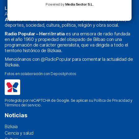
Powered by
Media Sector S.L.
La radio sin cadenas
. Desde 1960 haciendo radio en Bilbao.
Actualidad y
podcast
de
Bilbao
y
Bizkaia
, los partidos del
Athletic
en
‘La Emoción del Bacalao’
, noticias de sucesos,
deportes, sociedad, cultura, política, religión y obra social.
Radio Popular – Herri Irratia
es una emisora de radio fundada
en el año 1960 y propiedad del obispado de Bilbao con una
programación de carácter generalista, que va dirigida a todo el
territorio histórico de Bizkaia.
Menciónanos con
@RadioPopular
para comentar la actualidad de
Bizkaia.
Fotos en colaboración con
Depositphotos
Protegido por reCAPTCHA de Google. Se aplican su
Política de Privacidad
y
Términos del servicio
.
Noticias
Bizkaia
Ciencia y salud