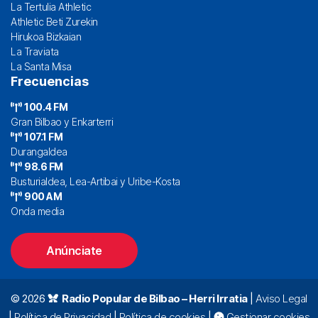
La Tertulia Athletic
Athletic Beti Zurekin
Hirukoa Bizkaian
La Traviata
La Santa Misa
Frecuencias
100.4 FM
Gran Bilbao y Enkarterri
107.1 FM
Durangaldea
98.6 FM
Busturialdea, Lea-Artibai y Uribe-Kosta
900 AM
Onda media
Anúnciate
© 2026
Radio Popular de Bilbao – Herri Irratia
|
Aviso Legal
|
Política de Privacidad
|
Política de cookies
|
Gestionar cookies