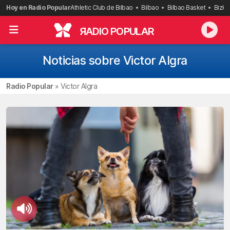
Saltar
Hoy en Radio Popular
Athletic Club de Bilbao
Bilbao
Bilbao Basket
Bizka
al
contenido
R
ADIO POPULAR
Noticias sobre Victor Algra
Radio Popular
»
Victor Algra