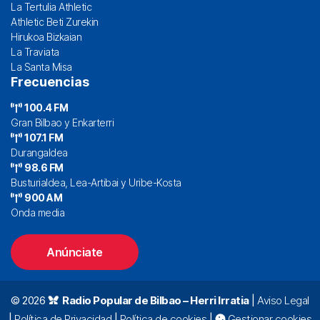
La Tertulia Athletic
Athletic Beti Zurekin
Hirukoa Bizkaian
La Traviata
La Santa Misa
Frecuencias
100.4 FM
Gran Bilbao y Enkarterri
107.1 FM
Durangaldea
98.6 FM
Busturialdea, Lea-Artibai y Uribe-Kosta
900 AM
Onda media
Anúnciate
© 2026
Radio Popular de Bilbao – Herri Irratia
|
Aviso Legal
|
Política de Privacidad
|
Política de cookies
|
Gestionar cookies