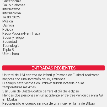
Gastronomía
Gaurko abestia
Informativos
Internacional
Jaialdi 2025
Música
Opinión
Política
Radio Popular-Herri Irratia
Social y religión
Sociedad
Tecnología
Triple B
Última hora
ENTRADAS RECIENTES
Un total de 124 centros de Infantil y Primaria de Euskadi realizarán
mejoras con una inversión de 19,3 millones
El tiempo este viernes en Bizkaia: subida notable de las
temperaturas máximas
San Juan de Gaztelugatxe cerrará el día del eclipse
Heridas dos personas en un accidente entre tres vehículos en la A8
en Muskiz
Recuperado el cuerpo sin vida de una mujer en la ría de Bilbao