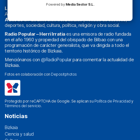
Powered by
Media Sector S.L.
La radio sin cadenas
. Desde 1960 haciendo radio en Bilbao.
Actualidad y
podcast
de
Bilbao
y
Bizkaia
, los partidos del
Athletic
en
‘La Emoción del Bacalao’
, noticias de sucesos,
deportes, sociedad, cultura, política, religión y obra social.
Radio Popular – Herri Irratia
es una emisora de radio fundada
en el año 1960 y propiedad del obispado de Bilbao con una
programación de carácter generalista, que va dirigida a todo el
territorio histórico de Bizkaia.
Menciónanos con
@RadioPopular
para comentar la actualidad de
Bizkaia.
Fotos en colaboración con
Depositphotos
Protegido por reCAPTCHA de Google. Se aplican su
Política de Privacidad
y
Términos del servicio
.
Noticias
Bizkaia
Ciencia y salud