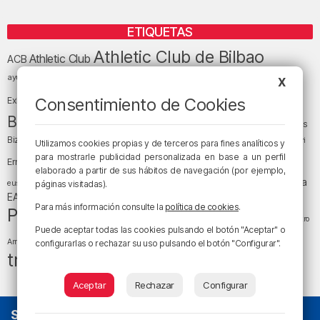
ETIQUETAS
Athletic Club de Bilbao
Athletic Club
ACB
baloncesto
BEC (Bilbao
ayuntamiento de Bilbao
Barakaldo
Basauri
X
Bilbao
Bizkaia
Bilbao Basket
Consentimiento de Cookies
Exhibition Center)
cultura
Bizkaia y sus comarcas
Copa del Rey
Cáritas
Diócesis de Bilbao
el tiempo
Egunon Bizkaia
Deusto
Bizkaia
Enkarterri
Utilizamos cookies propias y de terceros para fines analíticos y
Euskadi (País Vasco)
para mostrarle publicidad personalizada en base a un perfil
Ernesto Valverde
Ertzaintza
elaborado a partir de sus hábitos de navegación (por ejemplo,
fútbol
LaLiga
LaLiga
Gobierno vasco
juanma jubera
fiestas
euskera
páginas visitadas).
música
EA Sports
Liga Endesa
noticias
Osakidetza
planes
Para más información consulte la
política de cookies
.
Política
sociedad
sucesos
San Mamés
religión
Teatro
Puede aceptar todas las cookies pulsando el botón "Aceptar" o
tráfico
tiempo atmosférico
tiempo
Arriaga
configurarlas o rechazar su uso pulsando el botón "Configurar".
tráfico en Bizkaia
Aceptar
Rechazar
Configurar
SOBRE NOSOTROS