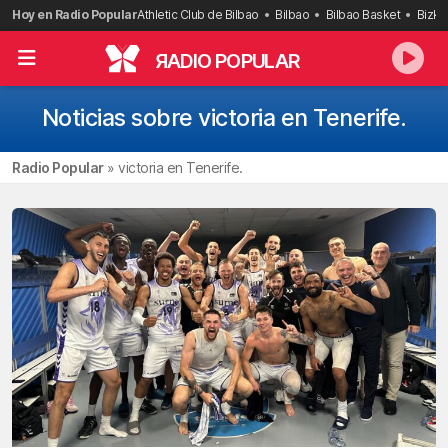
Saltar
Hoy en Radio Popular
Athletic Club de Bilbao
Bilbao
Bilbao Basket
Bizka
al
contenido
R
ADIO POPULAR
Noticias sobre victoria en Tenerife.
Radio Popular
»
victoria en Tenerife.