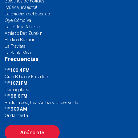
Boletines de noticias
¡Música, maestra!
La Emoción del Bacalao
Oye Cómo Va
La Tertulia Athletic
Athletic Beti Zurekin
Hirukoa Bizkaian
La Traviata
La Santa Misa
Frecuencias
100.4 FM
Gran Bilbao y Enkarterri
107.1 FM
Durangaldea
98.6 FM
Busturialdea, Lea-Artibai y Uribe-Kosta
900 AM
Onda media
Anúnciate