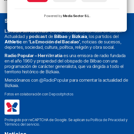
Powered by
Media Sector S.L.
SOBRE NOSOTROS
La radio sin cadenas
. Desde 1960 haciendo radio en Bilbao.
Actualidad y
podcast
de
Bilbao
y
Bizkaia
, los partidos del
Athletic
en
‘La Emoción del Bacalao’
, noticias de sucesos,
deportes, sociedad, cultura, política, religión y obra social.
Radio Popular – Herri Irratia
es una emisora de radio fundada
en el año 1960 y propiedad del obispado de Bilbao con una
programación de carácter generalista, que va dirigida a todo el
territorio histórico de Bizkaia.
Menciónanos con
@RadioPopular
para comentar la actualidad de
Bizkaia.
Fotos en colaboración con
Depositphotos
Protegido por reCAPTCHA de Google. Se aplican su
Política de Privacidad
y
Términos del servicio
.