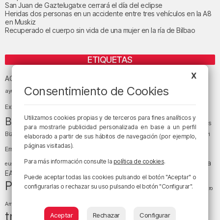
San Juan de Gaztelugatxe cerrará el día del eclipse
Heridas dos personas en un accidente entre tres vehículos en la A8
en Muskiz
Recuperado el cuerpo sin vida de una mujer en la ría de Bilbao
ETIQUETAS
Athletic Club de Bilbao
X
Athletic Club
ACB
Consentimiento de Cookies
baloncesto
BEC (Bilbao
ayuntamiento de Bilbao
Barakaldo
Basauri
Bilbao
Bizkaia
Bilbao Basket
Exhibition Center)
cultura
Utilizamos cookies propias y de terceros para fines analíticos y
Bizkaia y sus comarcas
Copa del Rey
Cáritas
para mostrarle publicidad personalizada en base a un perfil
Diócesis de Bilbao
el tiempo
Egunon Bizkaia
Deusto
Bizkaia
Enkarterri
elaborado a partir de sus hábitos de navegación (por ejemplo,
Euskadi (País Vasco)
páginas visitadas).
Ernesto Valverde
Ertzaintza
fútbol
LaLiga
Para más información consulte la
política de cookies
.
LaLiga
Gobierno vasco
juanma jubera
fiestas
euskera
música
EA Sports
Liga Endesa
noticias
Osakidetza
planes
Puede aceptar todas las cookies pulsando el botón "Aceptar" o
Política
sociedad
sucesos
configurarlas o rechazar su uso pulsando el botón "Configurar".
San Mamés
religión
Teatro
tráfico
tiempo atmosférico
tiempo
Arriaga
tráfico en Bizkaia
Aceptar
Rechazar
Configurar