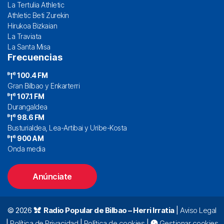
La Tertulia Athletic
Athletic Beti Zurekin
Hirukoa Bizkaian
La Traviata
La Santa Misa
Frecuencias
100.4 FM
Gran Bilbao y Enkarterri
107.1 FM
Durangaldea
98.6 FM
Busturialdea, Lea-Artibai y Uribe-Kosta
900 AM
Onda media
Anúnciate
© 2026
Radio Popular de Bilbao – Herri Irratia
|
Aviso Legal
|
Política de Privacidad
|
Política de cookies
|
Gestionar cookies