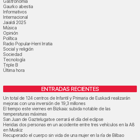
Gastronomía
Gaurko abestia
Informativos
Internacional
Jaialdi 2025
Música
Opinión
Política
Radio Popular-Herri Irratia
Social y religión
Sociedad
Tecnología
Triple B
Última hora
ENTRADAS RECIENTES
Un total de 124 centros de Infantil y Primaria de Euskadi realizarán
mejoras con una inversión de 19,3 millones
El tiempo este viernes en Bizkaia: subida notable de las
temperaturas máximas
San Juan de Gaztelugatxe cerrará el día del eclipse
Heridas dos personas en un accidente entre tres vehículos en la A8
en Muskiz
Recuperado el cuerpo sin vida de una mujer en la ría de Bilbao