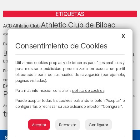
ETIQUETAS
Athletic Club de Bilbao
Athletic Club
ACB
baloncesto
BEC (Bilbao
ayuntamiento de Bilbao
Barakaldo
Basauri
X
Bilbao
Bizkaia
Bilbao Basket
Consentimiento de Cookies
Exhibition Center)
cultura
Bizkaia y sus comarcas
Copa del Rey
Cáritas
Diócesis de Bilbao
el tiempo
Egunon Bizkaia
Deusto
Bizkaia
Enkarterri
Utilizamos cookies propias y de terceros para fines analíticos y
Euskadi (País Vasco)
para mostrarle publicidad personalizada en base a un perfil
Ernesto Valverde
Ertzaintza
elaborado a partir de sus hábitos de navegación (por ejemplo,
fútbol
LaLiga
LaLiga
Gobierno vasco
juanma jubera
fiestas
euskera
páginas visitadas).
música
EA Sports
Liga Endesa
noticias
Osakidetza
planes
Para más información consulte la
política de cookies
.
Política
sociedad
sucesos
San Mamés
religión
Teatro
Puede aceptar todas las cookies pulsando el botón "Aceptar" o
tráfico
tiempo atmosférico
tiempo
Arriaga
configurarlas o rechazar su uso pulsando el botón "Configurar".
tráfico en Bizkaia
Aceptar
Rechazar
Configurar
SOBRE NOSOTROS