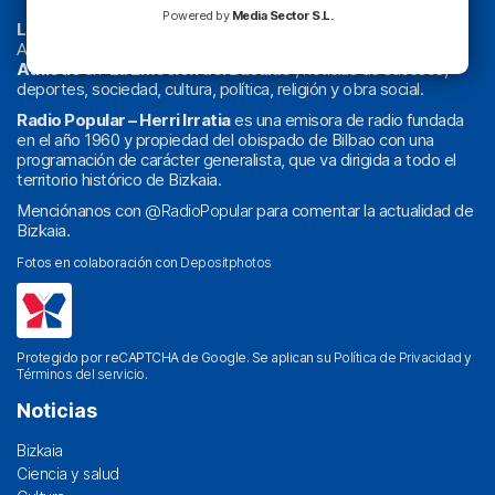
Powered by
Media Sector S.L.
La radio sin cadenas
. Desde 1960 haciendo radio en Bilbao.
Actualidad y
podcast
de
Bilbao
y
Bizkaia
, los partidos del
Athletic
en
‘La Emoción del Bacalao’
, noticias de sucesos,
deportes, sociedad, cultura, política, religión y obra social.
Radio Popular – Herri Irratia
es una emisora de radio fundada
en el año 1960 y propiedad del obispado de Bilbao con una
programación de carácter generalista, que va dirigida a todo el
territorio histórico de Bizkaia.
Menciónanos con
@RadioPopular
para comentar la actualidad de
Bizkaia.
Fotos en colaboración con
Depositphotos
Protegido por reCAPTCHA de Google. Se aplican su
Política de Privacidad
y
Términos del servicio
.
Noticias
Bizkaia
Ciencia y salud