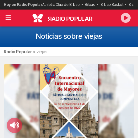
Saltar
Hoy en Radio Popular
Athletic Club de Bilbao
Bilbao
Bilbao Basket
Bizka
al
contenido
R
ADIO POPULAR
Noticias sobre viejas
Radio Popular
»
viejas