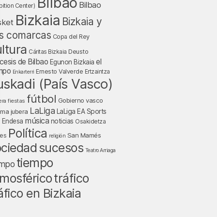
Bilbao
Bilbao
bition Center)
Bizkaia
Bizkaia y
sket
s comarcas
Copa del Rey
ltura
Deusto
Cáritas Bizkaia
cesis de Bilbao
el
Egunon Bizkaia
mpo
Ernesto Valverde
Ertzaintza
Enkarterri
uskadi (País Vasco)
fútbol
Gobierno vasco
fiestas
era
LaLiga
LaLiga EA Sports
nma jubera
música
a Endesa
noticias
Osakidetza
Política
San Mamés
nes
religión
ociedad
sucesos
Teatro Arriaga
tiempo
empo
tráfico
mosférico
áfico en Bizkaia