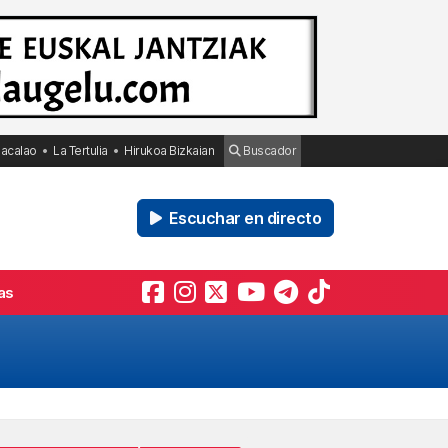
Bacalao
La Tertulia
Hirukoa Bizkaian
Buscador
Escuchar en directo
as