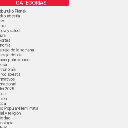
CATEGORÍAS
eburuko Planak
eko abestia
bao
kaia
ncia y salud
tura
ortes
nomía
paisaje de la semana
aisaje del día
acio patrocinado
kadi
tronomía
rko abestia
ormativos
ernacional
aldi 2025
ica
nión
tica
o Popular-Herri Irratia
al y religión
iedad
nología
le B