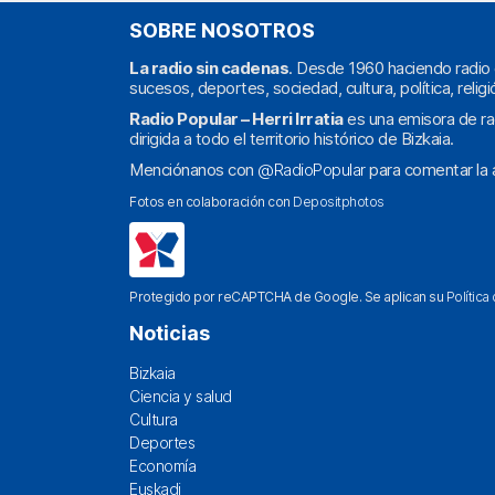
SOBRE NOSOTROS
La radio sin cadenas
. Desde 1960 haciendo radio 
sucesos, deportes, sociedad, cultura, política, religi
Radio Popular – Herri Irratia
es una emisora de ra
dirigida a todo el territorio histórico de Bizkaia.
Menciónanos con
@RadioPopular
para comentar la a
Fotos en colaboración con
Depositphotos
Protegido por reCAPTCHA de Google. Se aplican su
Política
Noticias
Bizkaia
Ciencia y salud
Cultura
Deportes
Economía
Euskadi