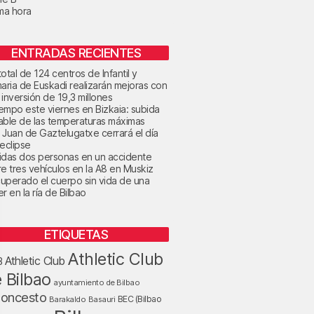
ima hora
ENTRADAS RECIENTES
otal de 124 centros de Infantil y
maria de Euskadi realizarán mejoras con
 inversión de 19,3 millones
tiempo este viernes en Bizkaia: subida
able de las temperaturas máximas
 Juan de Gaztelugatxe cerrará el día
 eclipse
idas dos personas en un accidente
re tres vehículos en la A8 en Muskiz
uperado el cuerpo sin vida de una
r en la ría de Bilbao
ETIQUETAS
Athletic Club
Athletic Club
B
 Bilbao
ayuntamiento de Bilbao
loncesto
BEC (Bilbao
Barakaldo
Basauri