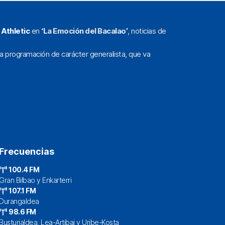
l
Athletic
en
‘La Emoción del Bacalao’
, noticias de
a programación de carácter generalista, que va
Frecuencias
100.4 FM
Gran Bilbao y Enkarterri
107.1 FM
Durangaldea
98.6 FM
Busturialdea, Lea-Artibai y Uribe-Kosta