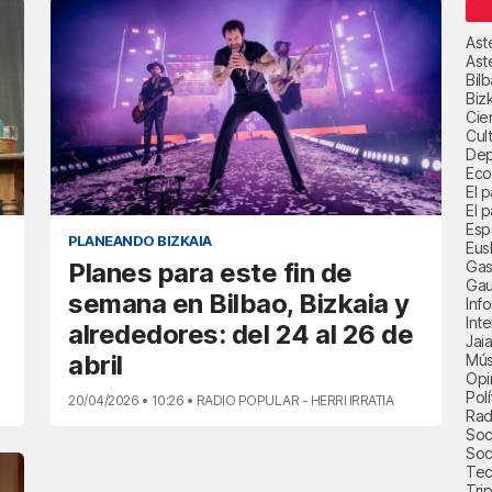
Ast
Ast
Bil
Biz
Cie
Cul
Dep
Eco
El 
El p
Esp
PLANEANDO BIZKAIA
Eus
Gas
Planes para este fin de
Gau
semana en Bilbao, Bizkaia y
Inf
Int
alrededores: del 24 al 26 de
Jai
abril
Mús
Opi
Polí
20/04/2026 • 10:26 • RADIO POPULAR - HERRI IRRATIA
Radi
Soci
Soc
Tec
Trip