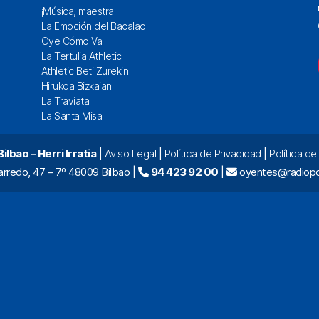
¡Música, maestra!
La Emoción del Bacalao
Oye Cómo Va
La Tertulia Athletic
Athletic Beti Zurekin
Hirukoa Bizkaian
La Traviata
La Santa Misa
lbao – Herri Irratia
|
Aviso Legal
|
Política de Privacidad
|
Política d
arredo, 47 – 7º 48009 Bilbao |
94 423 92 00
|
oyentes@radiopo