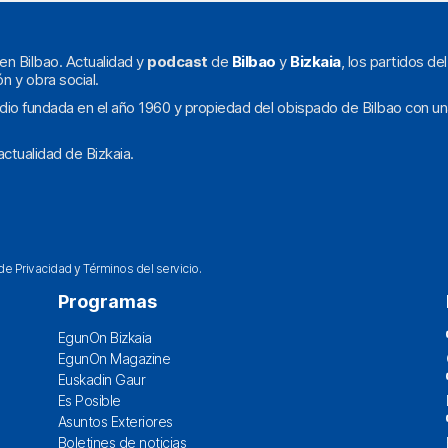
en Bilbao. Actualidad y
podcast
de
Bilbao
y
Bizkaia
, los partidos de
ón y obra social.
dio fundada en el año 1960 y propiedad del obispado de Bilbao con un
ctualidad de Bizkaia.
 de Privacidad
y
Términos del servicio
.
Programas
EgunOn Bizkaia
EgunOn Magazine
Euskadin Gaur
Es Posible
Asuntos Exteriores
Boletines de noticias