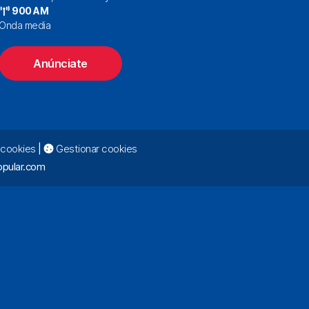
900 AM
Onda media
Anúnciate
e cookies
|
Gestionar cookies
pular.com