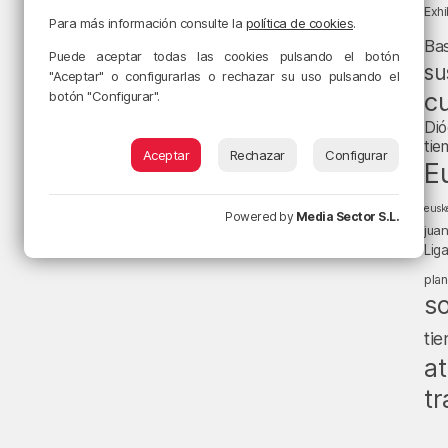
Exhi
Para más información consulte la
política de cookies
.
Ba
Puede aceptar todas las cookies pulsando el botón
su
"Aceptar" o configurarlas o rechazar su uso pulsando el
cu
botón "Configurar".
Dió
tie
Aceptar
Rechazar
Configurar
E
eusk
Powered by
Media Sector S.L.
jua
Lig
pla
s
ti
at
tr