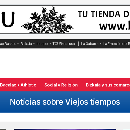
bao Basket
Bizkaia
tiempo
TOURrescusa
La Gabarra
La Emoción del 
Bacalao • Athletic
Social y Religión
Bizkaia y sus comarc
Noticias sobre Viejos tiempos