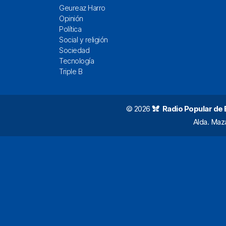
Geureaz Harro
Opinión
Política
Social y religión
Sociedad
Tecnología
Triple B
© 2026
Radio Popular de Bi
Alda. Maz