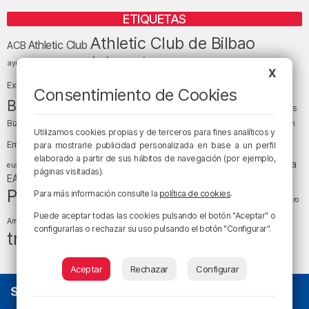
ETIQUETAS
Athletic Club de Bilbao
Athletic Club
ACB
baloncesto
BEC (Bilbao
ayuntamiento de Bilbao
Barakaldo
Basauri
X
Bilbao
Bizkaia
Bilbao Basket
Exhibition Center)
Consentimiento de Cookies
cultura
Bizkaia y sus comarcas
Copa del Rey
Cáritas
Diócesis de Bilbao
el tiempo
Egunon Bizkaia
Deusto
Bizkaia
Enkarterri
Utilizamos cookies propias y de terceros para fines analíticos y
Euskadi (País Vasco)
Ernesto Valverde
Ertzaintza
para mostrarle publicidad personalizada en base a un perfil
fútbol
elaborado a partir de sus hábitos de navegación (por ejemplo,
LaLiga
LaLiga
Gobierno vasco
juanma jubera
fiestas
euskera
páginas visitadas).
música
EA Sports
Liga Endesa
noticias
Osakidetza
planes
Política
sociedad
sucesos
Para más información consulte la
política de cookies
.
San Mamés
religión
Teatro
tiempo atmosférico
tráfico
Puede aceptar todas las cookies pulsando el botón "Aceptar" o
tiempo
Arriaga
configurarlas o rechazar su uso pulsando el botón "Configurar".
tráfico en Bizkaia
Aceptar
Rechazar
Configurar
SOBRE NOSOTROS