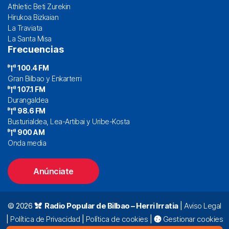
Athletic Beti Zurekin
Hirukoa Bizkaian
La Traviata
La Santa Misa
Frecuencias
100.4 FM
Gran Bilbao y Enkarterri
107.1 FM
Durangaldea
98.6 FM
Busturialdea, Lea-Artibai y Uribe-Kosta
900 AM
Onda media
Anúnciate
© 2026
Radio Popular de Bilbao – Herri Irratia
|
Aviso Legal
|
Política de Privacidad
|
Política de cookies
|
Gestionar cookies