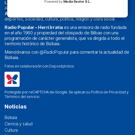
Powered by
Media Sector S.L.
La radio sin cadenas
. Desde 1960 haciendo radio en Bilbao.
Actualidad y
podcast
de
Bilbao
y
Bizkaia
, los partidos del
Athletic
en
‘La Emoción del Bacalao’
, noticias de sucesos,
deportes, sociedad, cultura, política, religión y obra social.
Radio Popular – Herri Irratia
es una emisora de radio fundada
en el año 1960 y propiedad del obispado de Bilbao con una
programación de carácter generalista, que va dirigida a todo el
territorio histórico de Bizkaia.
Menciónanos con
@RadioPopular
para comentar la actualidad de
Bizkaia.
Fotos en colaboración con
Depositphotos
Protegido por reCAPTCHA de Google. Se aplican su
Política de Privacidad
y
Términos del servicio
.
Noticias
Bizkaia
Ciencia y salud
Cultura