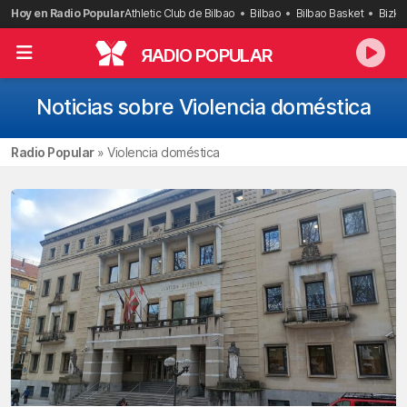
Saltar
Hoy en Radio Popular
Athletic Club de Bilbao
Bilbao
Bilbao Basket
Bizka
al
contenido
R
ADIO POPULAR
Noticias sobre Violencia doméstica
Radio Popular
»
Violencia doméstica