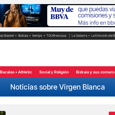
bao Basket
Bizkaia
tiempo
TOURrescusa
La Gabarra
La Emoción del 
Bacalao • Athletic
Social y Religión
Bizkaia y sus comarc
Noticias sobre Virgen Blanca