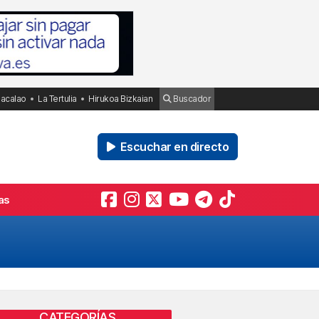
Bacalao
La Tertulia
Hirukoa Bizkaian
Buscador
Escuchar en directo
as
CATEGORÍAS