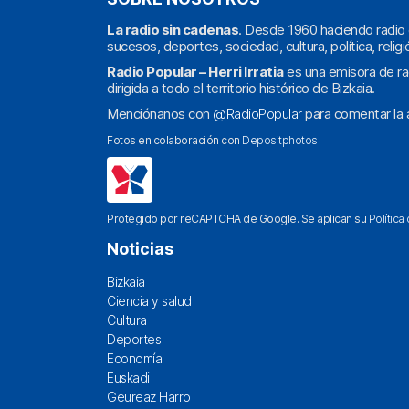
La radio sin cadenas
. Desde 1960 haciendo radio 
sucesos, deportes, sociedad, cultura, política, religi
Radio Popular – Herri Irratia
es una emisora de ra
dirigida a todo el territorio histórico de Bizkaia.
Menciónanos con
@RadioPopular
para comentar la a
Fotos en colaboración con
Depositphotos
Protegido por reCAPTCHA de Google. Se aplican su
Política
Noticias
Bizkaia
Ciencia y salud
Cultura
Deportes
Economía
Euskadi
Geureaz Harro