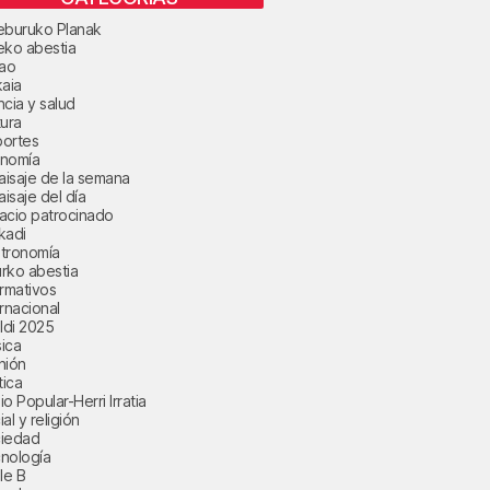
eburuko Planak
eko abestia
bao
kaia
ncia y salud
tura
ortes
nomía
paisaje de la semana
aisaje del día
acio patrocinado
kadi
tronomía
rko abestia
ormativos
ernacional
aldi 2025
ica
nión
tica
o Popular-Herri Irratia
al y religión
iedad
nología
le B