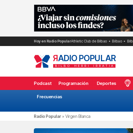
Saltar
al
contenido
Hoy en Radio Popular
Athletic Club de Bilbao
Bilbao
Bil
R
ADIO POPULAR
BILBO
HERRI
IRRATIA
Podcast
Programación
Deportes
Frecuencias
Radio Popular
»
Virgen Blanca