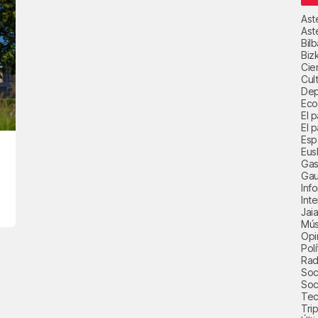
Ast
Ast
Bil
Biz
Cie
Cul
Dep
Eco
El 
El p
Esp
Eus
Gas
Gau
Inf
Int
Jai
Mús
Opi
Polí
Radi
Soci
Soc
Tec
Trip