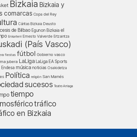
Bizkaia
Bizkaia y
sket
s comarcas
Copa del Rey
ltura
Deusto
Cáritas Bizkaia
cesis de Bilbao
el
Egunon Bizkaia
mpo
Ernesto Valverde
Ertzaintza
Enkarterri
uskadi (País Vasco)
fútbol
Gobierno vasco
fiestas
era
LaLiga
LaLiga EA Sports
nma jubera
música
a Endesa
noticias
Osakidetza
Política
San Mamés
nes
religión
ociedad
sucesos
Teatro Arriaga
tiempo
empo
tráfico
mosférico
áfico en Bizkaia