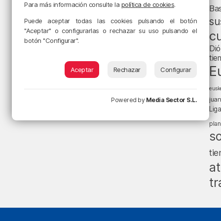
Para más información consulte la
política de cookies
.
Ba
su
Puede aceptar todas las cookies pulsando el botón
"Aceptar" o configurarlas o rechazar su uso pulsando el
cu
botón "Configurar".
Dió
tie
E
Aceptar
Rechazar
Configurar
eusk
jua
Powered by
Media Sector S.L.
Lig
pla
s
ti
at
tr