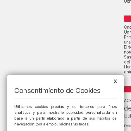
Últ
Ori
Un t
Pri
una
El 
not
San
del
Her
ent
X
Consentimiento de Cookies
AC
de
Utilizamos cookies propias y de terceros para fines
analíticos y para mostrarle publicidad personalizada en
ba
base a un perfil elaborado a partir de sus hábitos de
navegación (por ejemplo, páginas visitadas).
Exhi