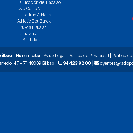
La Emoción del Bacalao
Oye Cómo Va
La Tertulia Athletic
Athletic Beti Zurekin
Hirukoa Bizkaian
La Traviata
La Santa Misa
lbao – Herri Irratia
|
Aviso Legal
|
Política de Privacidad
|
Política d
arredo, 47 – 7º 48009 Bilbao |
94 423 92 00
|
oyentes@radiopo