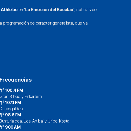
l
Athletic
en
‘La Emoción del Bacalao’
, noticias de
a programación de carácter generalista, que va
Frecuencias
100.4 FM
Gran Bilbao y Enkarterri
107.1 FM
Durangaldea
98.6 FM
Busturialdea, Lea-Artibai y Uribe-Kosta
900 AM