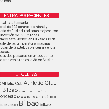
ima hora
ENTRADAS RECIENTES
o calma la tormenta
otal de 124 centros de Infantil y
maria de Euskadi realizarán mejoras con
 inversión de 19,3 millones
tiempo este viernes en Bizkaia: subida
able de las temperaturas máximas
 Juan de Gaztelugatxe cerrará el día
 eclipse
idas dos personas en un accidente
re tres vehículos en la A8 en Muskiz
ETIQUETAS
Athletic Club
Athletic Club
B
 Bilbao
ayuntamiento de Bilbao
loncesto
BEC (Bilbao
Barakaldo
Basauri
Bilbao
Bilbao
bition Center)