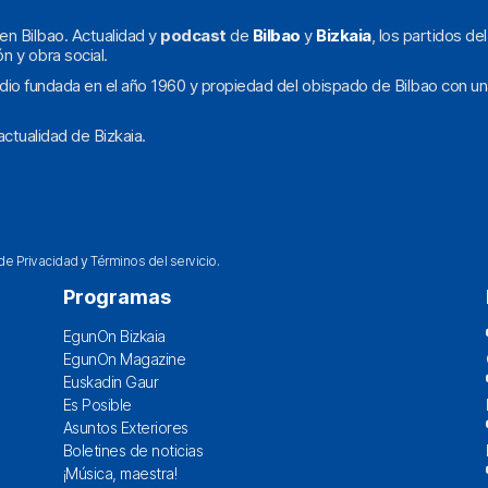
en Bilbao. Actualidad y
podcast
de
Bilbao
y
Bizkaia
, los partidos de
ón y obra social.
dio fundada en el año 1960 y propiedad del obispado de Bilbao con un
ctualidad de Bizkaia.
 de Privacidad
y
Términos del servicio
.
Programas
EgunOn Bizkaia
EgunOn Magazine
Euskadin Gaur
Es Posible
Asuntos Exteriores
Boletines de noticias
¡Música, maestra!