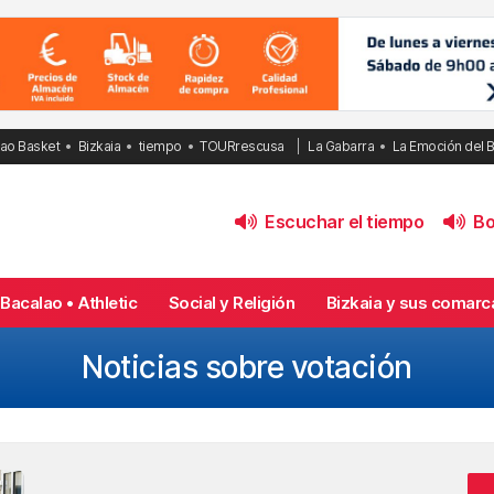
bao Basket
Bizkaia
tiempo
TOURrescusa
La Gabarra
La Emoción del 
Escuchar el tiempo
Bol
Bacalao • Athletic
Social y Religión
Bizkaia y sus comarc
Noticias sobre votación