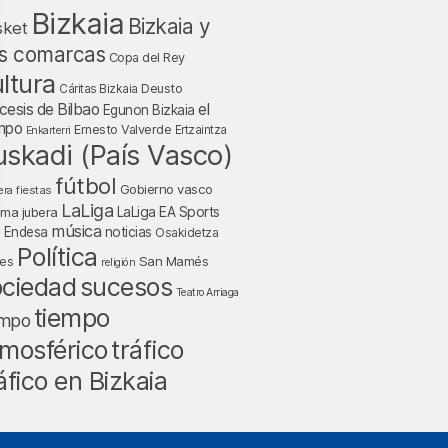
Bizkaia
Bizkaia y
sket
s comarcas
Copa del Rey
ltura
Deusto
Cáritas Bizkaia
cesis de Bilbao
el
Egunon Bizkaia
mpo
Ernesto Valverde
Ertzaintza
Enkarterri
uskadi (País Vasco)
fútbol
Gobierno vasco
fiestas
era
LaLiga
LaLiga EA Sports
nma jubera
música
a Endesa
noticias
Osakidetza
Política
San Mamés
nes
religión
ociedad
sucesos
Teatro Arriaga
tiempo
empo
tráfico
mosférico
áfico en Bizkaia