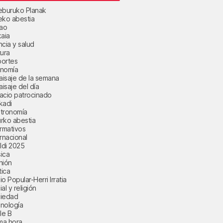
eburuko Planak
eko abestia
bao
kaia
ncia y salud
tura
ortes
nomía
paisaje de la semana
aisaje del día
acio patrocinado
kadi
tronomía
rko abestia
ormativos
ernacional
aldi 2025
ica
nión
tica
o Popular-Herri Irratia
al y religión
iedad
nología
le B
ima hora