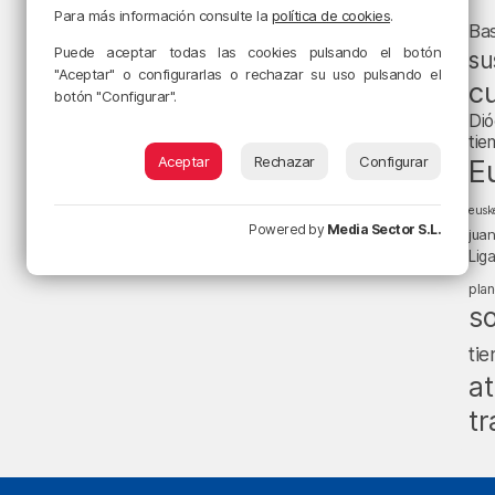
Para más información consulte la
política de cookies
.
Ba
Puede aceptar todas las cookies pulsando el botón
su
"Aceptar" o configurarlas o rechazar su uso pulsando el
cu
botón "Configurar".
Dió
tie
Aceptar
Rechazar
Configurar
E
eusk
Powered by
Media Sector S.L.
jua
Lig
pla
s
ti
at
tr