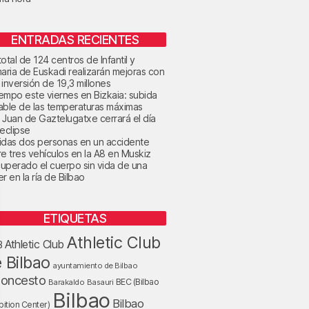
ENTRADAS RECIENTES
otal de 124 centros de Infantil y
maria de Euskadi realizarán mejoras con
 inversión de 19,3 millones
tiempo este viernes en Bizkaia: subida
able de las temperaturas máximas
 Juan de Gaztelugatxe cerrará el día
 eclipse
idas dos personas en un accidente
re tres vehículos en la A8 en Muskiz
uperado el cuerpo sin vida de una
r en la ría de Bilbao
ETIQUETAS
Athletic Club
Athletic Club
B
 Bilbao
ayuntamiento de Bilbao
loncesto
BEC (Bilbao
Barakaldo
Basauri
Bilbao
Bilbao
bition Center)