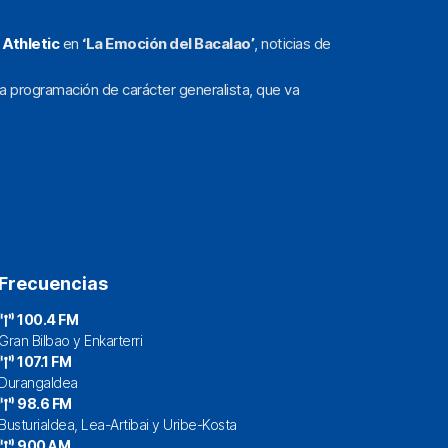
l
Athletic
en
‘La Emoción del Bacalao’
, noticias de
a programación de carácter generalista, que va
Frecuencias
100.4 FM
Gran Bilbao y Enkarterri
107.1 FM
Durangaldea
98.6 FM
Busturialdea, Lea-Artibai y Uribe-Kosta
900 AM