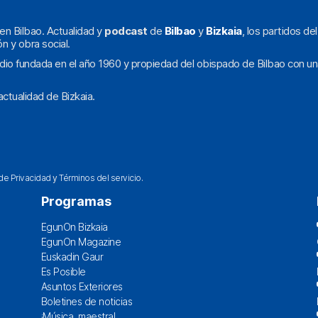
en Bilbao. Actualidad y
podcast
de
Bilbao
y
Bizkaia
, los partidos de
ón y obra social.
dio fundada en el año 1960 y propiedad del obispado de Bilbao con un
ctualidad de Bizkaia.
 de Privacidad
y
Términos del servicio
.
Programas
EgunOn Bizkaia
EgunOn Magazine
Euskadin Gaur
Es Posible
Asuntos Exteriores
Boletines de noticias
¡Música, maestra!