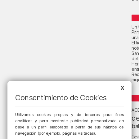
Un t
Pri
una
El 
not
San
del
Her
ent
Rec
muje
X
Consentimiento de Cookies
AC
Utilizamos cookies propias y de terceros para fines
de
analíticos y para mostrarle publicidad personalizada en
ba
base a un perfil elaborado a partir de sus hábitos de
navegación (por ejemplo, páginas visitadas).
Exhi