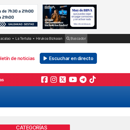
Bacalao
La Tertulia
Hirukoa Bizkaian
Buscador
etín de noticias
Escuchar en directo
as
CATEGORÍAS