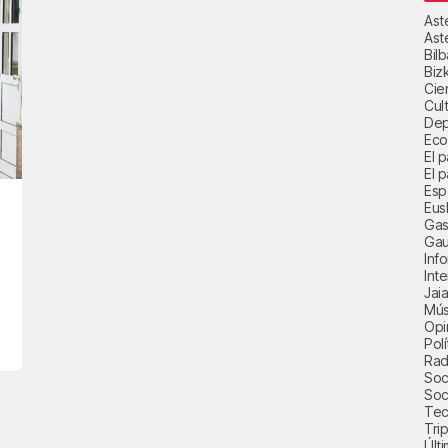
Ast
Ast
Bil
Biz
Cie
Cul
Dep
Eco
El 
El p
Esp
Eus
Gas
Gau
Inf
Int
Jai
Mús
Opi
Polí
Radi
Soci
Soc
Tec
Trip
Últ