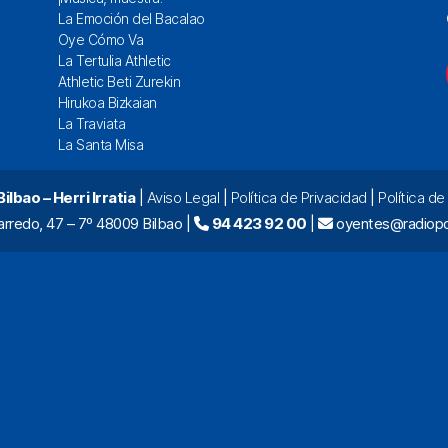
La Emoción del Bacalao
Oye Cómo Va
La Tertulia Athletic
Athletic Beti Zurekin
Hirukoa Bizkaian
La Traviata
La Santa Misa
lbao – Herri Irratia
|
Aviso Legal
|
Política de Privacidad
|
Política d
arredo, 47 – 7º 48009 Bilbao |
94 423 92 00
|
oyentes@radiopo