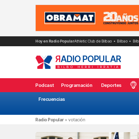
Saltar
al
contenido
Hoy en Radio Popular
Athletic Club de Bilbao
Bilbao
Bil
R
ADIO POPULAR
BILBO
HERRI
IRRATIA
Podcast
Programación
Deportes
Frecuencias
Radio Popular
»
votación