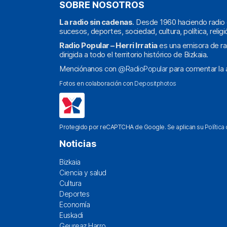
SOBRE NOSOTROS
La radio sin cadenas
. Desde 1960 haciendo radio 
sucesos, deportes, sociedad, cultura, política, religi
Radio Popular – Herri Irratia
es una emisora de ra
dirigida a todo el territorio histórico de Bizkaia.
Menciónanos con
@RadioPopular
para comentar la a
Fotos en colaboración con
Depositphotos
Protegido por reCAPTCHA de Google. Se aplican su
Política
Noticias
Bizkaia
Ciencia y salud
Cultura
Deportes
Economía
Euskadi
Geureaz Harro