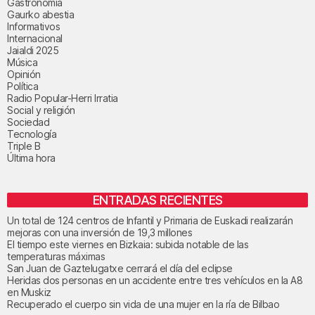
Gastronomía
Gaurko abestia
Informativos
Internacional
Jaialdi 2025
Música
Opinión
Política
Radio Popular-Herri Irratia
Social y religión
Sociedad
Tecnología
Triple B
Última hora
ENTRADAS RECIENTES
Un total de 124 centros de Infantil y Primaria de Euskadi realizarán
mejoras con una inversión de 19,3 millones
El tiempo este viernes en Bizkaia: subida notable de las
temperaturas máximas
San Juan de Gaztelugatxe cerrará el día del eclipse
Heridas dos personas en un accidente entre tres vehículos en la A8
en Muskiz
Recuperado el cuerpo sin vida de una mujer en la ría de Bilbao