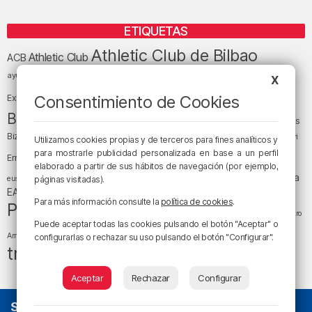
ETIQUETAS
Athletic Club de Bilbao
Athletic Club
ACB
baloncesto
BEC (Bilbao
ayuntamiento de Bilbao
Barakaldo
Basauri
X
Bilbao
Bizkaia
Bilbao Basket
Consentimiento de Cookies
Exhibition Center)
cultura
Bizkaia y sus comarcas
Copa del Rey
Cáritas
Diócesis de Bilbao
el tiempo
Egunon Bizkaia
Deusto
Bizkaia
Enkarterri
Utilizamos cookies propias y de terceros para fines analíticos y
Euskadi (País Vasco)
para mostrarle publicidad personalizada en base a un perfil
Ernesto Valverde
Ertzaintza
elaborado a partir de sus hábitos de navegación (por ejemplo,
fútbol
LaLiga
LaLiga
Gobierno vasco
juanma jubera
fiestas
euskera
páginas visitadas).
música
EA Sports
Liga Endesa
noticias
Osakidetza
planes
Para más información consulte la
política de cookies
.
Política
sociedad
sucesos
San Mamés
religión
Teatro
Puede aceptar todas las cookies pulsando el botón "Aceptar" o
tráfico
tiempo atmosférico
tiempo
Arriaga
configurarlas o rechazar su uso pulsando el botón "Configurar".
tráfico en Bizkaia
Aceptar
Rechazar
Configurar
SOBRE NOSOTROS