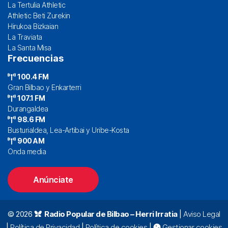
La Tertulia Athletic
Athletic Beti Zurekin
Hirukoa Bizkaian
La Traviata
La Santa Misa
Frecuencias
100.4 FM
Gran Bilbao y Enkarterri
107.1 FM
Durangaldea
98.6 FM
Busturialdea, Lea-Artibai y Uribe-Kosta
900 AM
Onda media
Anúnciate
© 2026
Radio Popular de Bilbao – Herri Irratia
|
Aviso Legal
|
Política de Privacidad
|
Política de cookies
|
Gestionar cookies