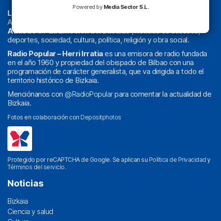
Powered by
Media Sector S.L.
La radio sin cadenas
. Desde 1960 haciendo radio en Bilbao.
Actualidad y
podcast
de
Bilbao
y
Bizkaia
, los partidos del
Athletic
en
‘La Emoción del Bacalao’
, noticias de sucesos,
deportes, sociedad, cultura, política, religión y obra social.
Radio Popular – Herri Irratia
es una emisora de radio fundada
en el año 1960 y propiedad del obispado de Bilbao con una
programación de carácter generalista, que va dirigida a todo el
territorio histórico de Bizkaia.
Menciónanos con
@RadioPopular
para comentar la actualidad de
Bizkaia.
Fotos en colaboración con
Depositphotos
Protegido por reCAPTCHA de Google. Se aplican su
Política de Privacidad
y
Términos del servicio
.
Noticias
Bizkaia
Ciencia y salud