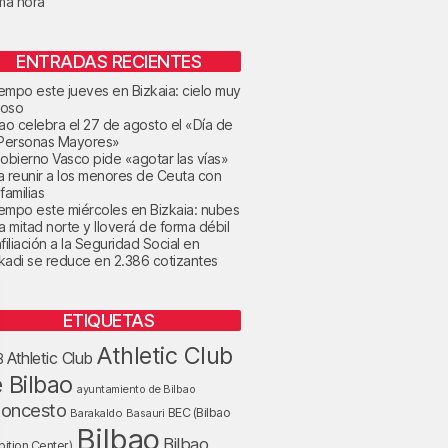
ima hora
ENTRADAS RECIENTES
tiempo este jueves en Bizkaia: cielo muy
oso
bao celebra el 27 de agosto el «Día de
 Personas Mayores»
Gobierno Vasco pide «agotar las vías»
a reunir a los menores de Ceuta con
familias
tiempo este miércoles en Bizkaia: nubes
la mitad norte y lloverá de forma débil
filiación a la Seguridad Social en
kadi se reduce en 2.386 cotizantes
ETIQUETAS
Athletic Club
Athletic Club
B
 Bilbao
ayuntamiento de Bilbao
loncesto
BEC (Bilbao
Barakaldo
Basauri
Bilbao
Bilbao
bition Center)