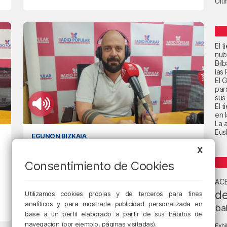
Últ
El 
nub
Bil
las
El 
par
sus 
El 
en 
La a
Eus
EGUNON BIZKAIA
Xabier Legarreta: «Se han
X
cumplido los objetivos
Consentimiento de Cookies
propuestos por el Gobierno
AC
Vasco»
de
Utilizamos cookies propias y de terceros para fines
analíticos y para mostrarle publicidad personalizada en
ba
6/09/2023 • 08:58 • RADIO POPULAR - HERRI IRRATIA
base a un perfil elaborado a partir de sus hábitos de
navegación (por ejemplo, páginas visitadas).
Exhi