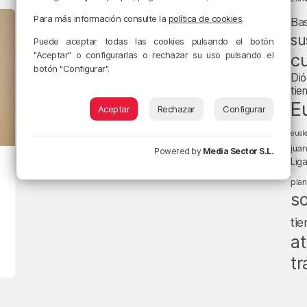
Para más información consulte la
política de cookies
.
Ba
su
Puede aceptar todas las cookies pulsando el botón
"Aceptar" o configurarlas o rechazar su uso pulsando el
cu
botón "Configurar".
Dió
tie
E
Aceptar
Rechazar
Configurar
eusk
jua
Powered by
Media Sector S.L.
Lig
pla
s
ti
at
tr