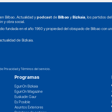
en Bilbao. Actualidad y
podcast
de
Bilbao
y
Bizkaia
, los partidos de
ón y obra social.
dio fundada en el año 1960 y propiedad del obispado de Bilbao con un
ctualidad de Bizkaia.
 de Privacidad
y
Términos del servicio
.
Programas
EgunOn Bizkaia
EgunOn Magazine
Euskadin Gaur
Es Posible
Asuntos Exteriores