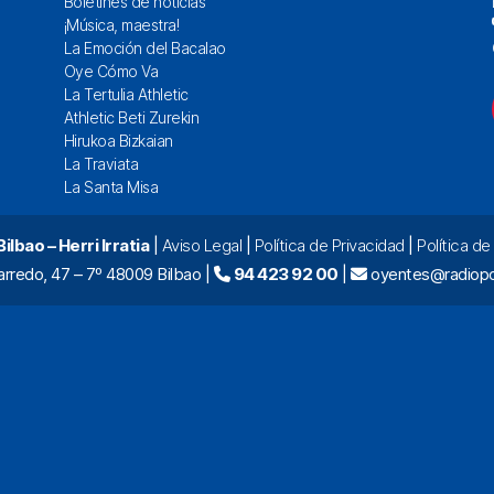
Boletines de noticias
¡Música, maestra!
La Emoción del Bacalao
Oye Cómo Va
La Tertulia Athletic
Athletic Beti Zurekin
Hirukoa Bizkaian
La Traviata
La Santa Misa
lbao – Herri Irratia
|
Aviso Legal
|
Política de Privacidad
|
Política d
arredo, 47 – 7º 48009 Bilbao |
94 423 92 00
|
oyentes@radiopo