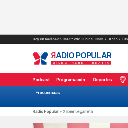
Saltar
al
contenido
Hoy en Radio Popular
Athletic Club de Bilbao
Bilbao
Bil
R
ADIO POPULAR
BILBO
HERRI
IRRATIA
Podcast
Programación
Deportes
Frecuencias
Radio Popular
»
Xabier Legarreta