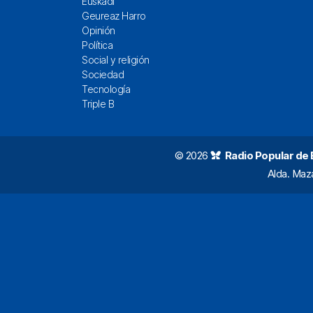
Euskadi
Geureaz Harro
Opinión
Política
Social y religión
Sociedad
Tecnología
Triple B
© 2026
Radio Popular de Bi
Alda. Maz