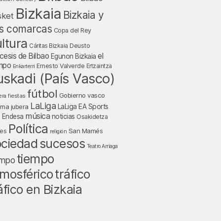
Bizkaia
Bizkaia y
sket
s comarcas
Copa del Rey
ltura
Deusto
Cáritas Bizkaia
cesis de Bilbao
el
Egunon Bizkaia
mpo
Ernesto Valverde
Ertzaintza
Enkarterri
uskadi (País Vasco)
fútbol
Gobierno vasco
fiestas
era
LaLiga
LaLiga EA Sports
nma jubera
música
a Endesa
noticias
Osakidetza
Política
San Mamés
nes
religión
ociedad
sucesos
Teatro Arriaga
tiempo
empo
mosférico
tráfico
áfico en Bizkaia