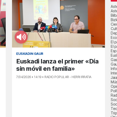
Ast
Ast
Bil
Biz
Cie
Cul
Dep
Eco
El 
El p
Esp
EUSKADIN GAUR
Eus
Gas
Euskadi lanza el primer «Día
Gau
sin móvil en familia»
Inf
Int
7/04/2026 • 14:19 • RADIO POPULAR - HERRI IRRATIA
Jai
Mús
Opi
Polí
Radi
Soci
Soc
Tec
Trip