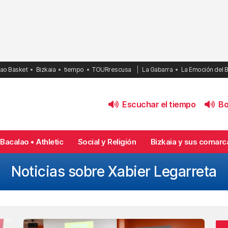
bao Basket
Bizkaia
tiempo
TOURrescusa
La Gabarra
La Emoción del 
Escuchar el tiempo
Bol
Bacalao • Athletic
Social y Religión
Bizkaia y sus comarc
Noticias sobre Xabier Legarreta