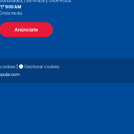
Busturialdea, Lea-Artibai y Uribe-Kosta
900 AM
Onda media
Anúnciate
e cookies
|
Gestionar cookies
pular.com