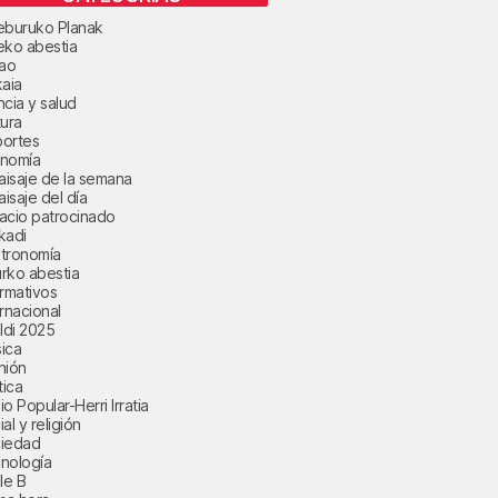
eburuko Planak
eko abestia
bao
kaia
ncia y salud
tura
ortes
nomía
paisaje de la semana
aisaje del día
acio patrocinado
kadi
tronomía
rko abestia
ormativos
ernacional
aldi 2025
ica
nión
tica
o Popular-Herri Irratia
al y religión
iedad
nología
le B