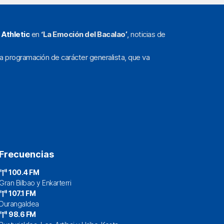
l
Athletic
en
‘La Emoción del Bacalao’
, noticias de
a programación de carácter generalista, que va
Frecuencias
100.4 FM
Gran Bilbao y Enkarterri
107.1 FM
Durangaldea
98.6 FM