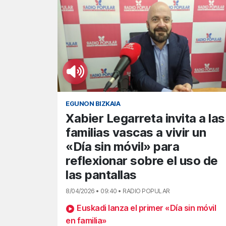
EGUNON BIZKAIA
Xabier Legarreta invita a las
familias vascas a vivir un
«Día sin móvil» para
reflexionar sobre el uso de
las pantallas
8/04/2026 • 09:40 • RADIO POPULAR
Euskadi lanza el primer «Día sin móvil
en familia»