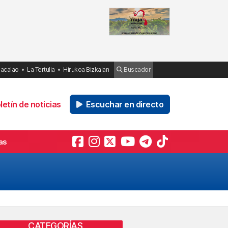
Bacalao
La Tertulia
Hirukoa Bizkaian
Buscador
etín de noticias
Escuchar en directo
as
CATEGORÍAS