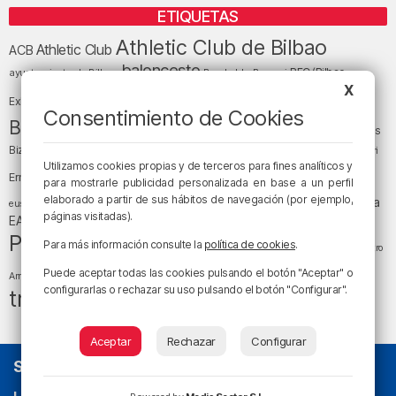
ETIQUETAS
Athletic Club de Bilbao
Athletic Club
ACB
baloncesto
BEC (Bilbao
ayuntamiento de Bilbao
Barakaldo
Basauri
Bilbao
Bizkaia
X
Bilbao Basket
Exhibition Center)
Consentimiento de Cookies
cultura
Bizkaia y sus comarcas
Copa del Rey
Cáritas
Diócesis de Bilbao
el tiempo
Egunon Bizkaia
Deusto
Bizkaia
Enkarterri
Euskadi (País Vasco)
Utilizamos cookies propias y de terceros para fines analíticos y
Ernesto Valverde
Ertzaintza
para mostrarle publicidad personalizada en base a un perfil
fútbol
LaLiga
elaborado a partir de sus hábitos de navegación (por ejemplo,
LaLiga
Gobierno vasco
juanma jubera
fiestas
euskera
páginas visitadas).
música
EA Sports
Liga Endesa
noticias
Osakidetza
planes
Política
sociedad
sucesos
Para más información consulte la
política de cookies
.
San Mamés
religión
Teatro
tráfico
tiempo atmosférico
tiempo
Puede aceptar todas las cookies pulsando el botón "Aceptar" o
Arriaga
configurarlas o rechazar su uso pulsando el botón "Configurar".
tráfico en Bizkaia
Aceptar
Rechazar
Configurar
SOBRE NOSOTROS