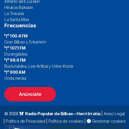
Athletic Beti Zurekin
Hirukoa Bizkaian
La Traviata
La Santa Misa
Frecuencias
100.4 FM
Gran Bilbao y Enkarterri
107.1 FM
Durangaldea
98.6 FM
Busturialdea, Lea-Artibai y Uribe-Kosta
900 AM
Onda media
Anúnciate
© 2026
Radio Popular de Bilbao – Herri Irratia
|
Aviso Legal
|
Política de Privacidad
|
Política de cookies
|
Gestionar cookies
Alda. Mazarredo, 47 – 7º 48009 Bilbao |
94 423 92 00
|