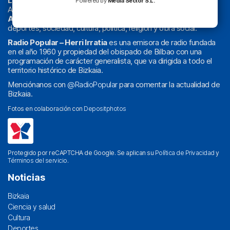
La radio sin cadenas
. Desde 1960 haciendo radio en Bilbao.
Powered by
Media Sector S.L.
Actualidad y
podcast
de
Bilbao
y
Bizkaia
, los partidos del
Athletic
en
‘La Emoción del Bacalao’
, noticias de sucesos,
deportes, sociedad, cultura, política, religión y obra social.
Radio Popular – Herri Irratia
es una emisora de radio fundada
en el año 1960 y propiedad del obispado de Bilbao con una
programación de carácter generalista, que va dirigida a todo el
territorio histórico de Bizkaia.
Menciónanos con
@RadioPopular
para comentar la actualidad de
Bizkaia.
Fotos en colaboración con
Depositphotos
Protegido por reCAPTCHA de Google. Se aplican su
Política de Privacidad
y
Términos del servicio
.
Noticias
Bizkaia
Ciencia y salud
Cultura
Deportes