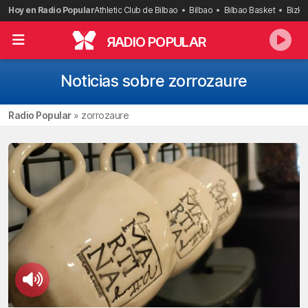
Saltar
Hoy en Radio Popular
Athletic Club de Bilbao
Bilbao
Bilbao Basket
Bizka
al
contenido
R
ADIO POPULAR
Noticias sobre zorrozaure
Radio Popular
»
zorrozaure