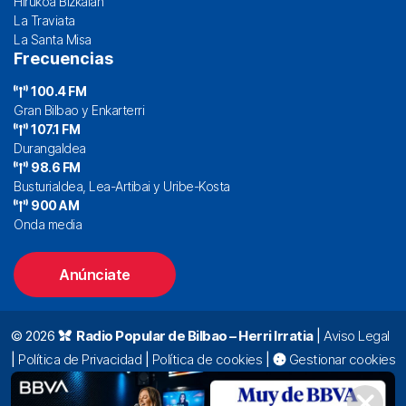
Hirukoa Bizkaian
La Traviata
La Santa Misa
Frecuencias
100.4 FM
Gran Bilbao y Enkarterri
107.1 FM
Durangaldea
98.6 FM
Busturialdea, Lea-Artibai y Uribe-Kosta
900 AM
Onda media
Anúnciate
© 2026
Radio Popular de Bilbao – Herri Irratia
|
Aviso Legal
|
Política de Privacidad
|
Política de cookies
|
Gestionar cookies
Alda. Mazarredo, 47 – 7º 48009 Bilbao |
94 423 92 00
|