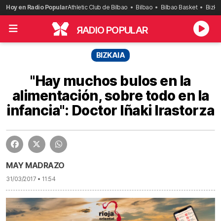
Saltar
Hoy en Radio Popular
Athletic Club de Bilbao
Bilbao
Bilbao Basket
Bizka
al
contenido
R
ADIO POPULAR
BIZKAIA
"Hay muchos bulos en la
alimentación, sobre todo en la
infancia": Doctor Iñaki Irastorza
MAY MADRAZO
31/03/2017 • 11:54