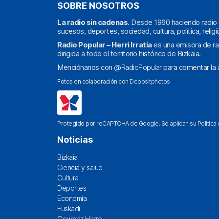
SOBRE NOSOTROS
La radio sin cadenas
. Desde 1960 haciendo radio 
sucesos, deportes, sociedad, cultura, política, religi
Radio Popular – Herri Irratia
es una emisora de ra
dirigida a todo el territorio histórico de Bizkaia.
Menciónanos con
@RadioPopular
para comentar la a
Fotos en colaboración con
Depositphotos
Protegido por reCAPTCHA de Google. Se aplican su
Política
Noticias
Bizkaia
Ciencia y salud
Cultura
Deportes
Economía
Euskadi
Geureaz Harro