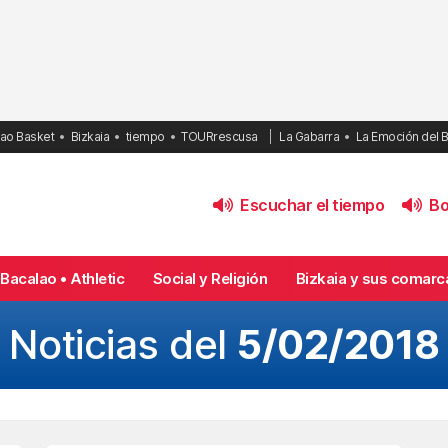
bao Basket
Bizkaia
tiempo
TOURrescusa
La Gabarra
La Emoción del 
Escuchar el tiempo
Bol
Bacalao • Athletic
Social y Religión
Bizkaia y sus comarc
Noticias del
5/02/2018