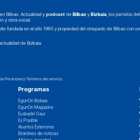
en Bilbao. Actualidad y
podcast
de
Bilbao
y
Bizkaia
, los partidos de
ón y obra social.
dio fundada en el año 1960 y propiedad del obispado de Bilbao con un
ctualidad de Bizkaia.
 de Privacidad
y
Términos del servicio
.
Programas
EgunOn Bizkaia
EgunOn Magazine
Euskadin Gaur
Es Posible
Asuntos Exteriores
Boletines de noticias
¡Música, maestra!