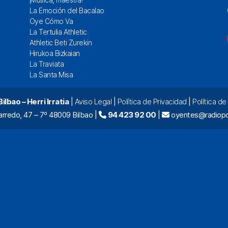
La Emoción del Bacalao
Oye Cómo Va
La Tertulia Athletic
Athletic Beti Zurekin
Hirukoa Bizkaian
La Traviata
La Santa Misa
lbao – Herri Irratia
|
Aviso Legal
|
Política de Privacidad
|
Política d
arredo, 47 – 7º 48009 Bilbao |
94 423 92 00
|
oyentes@radiopo