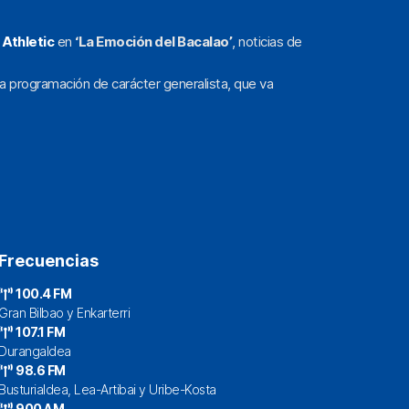
l
Athletic
en
‘La Emoción del Bacalao’
, noticias de
a programación de carácter generalista, que va
Frecuencias
100.4 FM
Gran Bilbao y Enkarterri
107.1 FM
Durangaldea
98.6 FM
Busturialdea, Lea-Artibai y Uribe-Kosta
900 AM