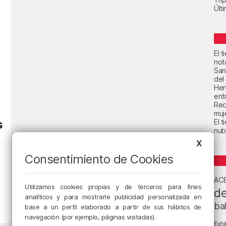
Últ
El 
not
San
del
Her
ent
Rec
muje
s
El 
nub
X
Consentimiento de Cookies
AC
Utilizamos cookies propias y de terceros para fines
de
analíticos y para mostrarle publicidad personalizada en
ba
base a un perfil elaborado a partir de sus hábitos de
navegación (por ejemplo, páginas visitadas).
Exhi