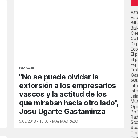
Ast
Ast
Bil
Biz
Cie
Cul
Dep
Eco
El 
El p
Esp
BIZKAIA
Eus
Gas
"No se puede olvidar la
Gau
extorsión a los empresarios
Inf
Int
vascos y la actitud de los
Jai
que miraban hacia otro lado",
Mús
Opi
Josu Ugarte Gastaminza
Polí
Radi
5/02/2018 • 13:05 • MAY MADRAZO
Soci
Soc
Tec
Trip