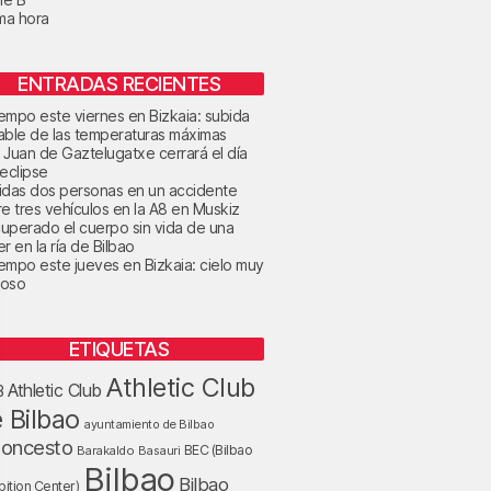
ima hora
ENTRADAS RECIENTES
tiempo este viernes en Bizkaia: subida
able de las temperaturas máximas
 Juan de Gaztelugatxe cerrará el día
 eclipse
idas dos personas en un accidente
re tres vehículos en la A8 en Muskiz
uperado el cuerpo sin vida de una
r en la ría de Bilbao
tiempo este jueves en Bizkaia: cielo muy
oso
ETIQUETAS
Athletic Club
Athletic Club
B
 Bilbao
ayuntamiento de Bilbao
loncesto
BEC (Bilbao
Barakaldo
Basauri
Bilbao
Bilbao
bition Center)