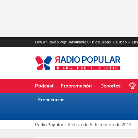
Saltar
al
contenido
Hoy en Radio Popular
Athletic Club de Bilbao
Bilbao
Bil
R
ADIO POPULAR
BILBO
HERRI
IRRATIA
Podcast
Programación
Deportes
Frecuencias
Radio Popular
»
Archivo de 5 de febrero de 2018