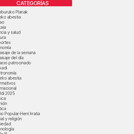
CATEGORÍAS
eburuko Planak
eko abestia
bao
kaia
ncia y salud
tura
ortes
nomía
paisaje de la semana
aisaje del día
acio patrocinado
kadi
tronomía
rko abestia
ormativos
ernacional
aldi 2025
ica
nión
tica
o Popular-Herri Irratia
al y religión
iedad
nología
le B