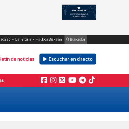
Bacalao
La Tertulia
Hirukoa Bizkaian
Buscador
etín de noticias
Escuchar en directo
as