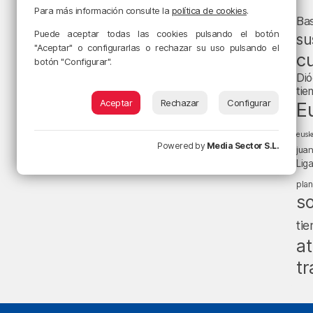
Para más información consulte la
política de cookies
.
Ba
Puede aceptar todas las cookies pulsando el botón
su
"Aceptar" o configurarlas o rechazar su uso pulsando el
cu
botón "Configurar".
Dió
tie
Aceptar
Rechazar
Configurar
E
eusk
Powered by
Media Sector S.L.
jua
Lig
pla
s
ti
at
tr