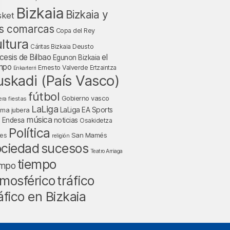
Bizkaia
Bizkaia y
sket
s comarcas
Copa del Rey
ltura
Deusto
Cáritas Bizkaia
cesis de Bilbao
el
Egunon Bizkaia
mpo
Ernesto Valverde
Ertzaintza
Enkarterri
uskadi (País Vasco)
fútbol
Gobierno vasco
fiestas
era
LaLiga
LaLiga EA Sports
nma jubera
música
a Endesa
noticias
Osakidetza
Política
San Mamés
nes
religión
ociedad
sucesos
Teatro Arriaga
tiempo
empo
tráfico
mosférico
áfico en Bizkaia