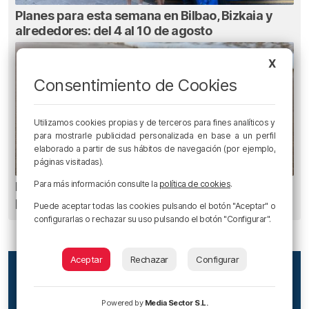
Planes para esta semana en Bilbao, Bizkaia y
alrededores: del 4 al 10 de agosto
X
Consentimiento de Cookies
Utilizamos cookies propias y de terceros para fines analíticos y
para mostrarle publicidad personalizada en base a un perfil
elaborado a partir de sus hábitos de navegación (por ejemplo,
páginas visitadas).
Para más información consulte la
política de cookies
.
Euskadi registra 27 picaduras de carabela
portuguesa
Puede aceptar todas las cookies pulsando el botón "Aceptar" o
configurarlas o rechazar su uso pulsando el botón "Configurar".
Aceptar
Rechazar
Configurar
Powered by
Media Sector S.L.