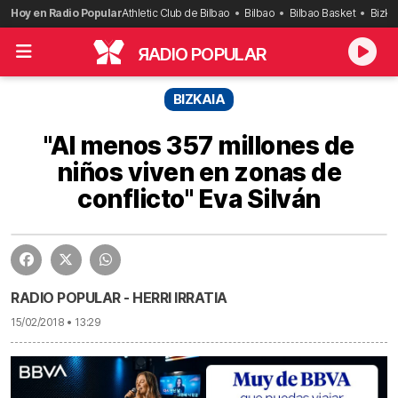
Saltar
Hoy en Radio Popular
Athletic Club de Bilbao
Bilbao
Bilbao Basket
Bizka
al
contenido
R
ADIO POPULAR
BIZKAIA
"Al menos 357 millones de
niños viven en zonas de
conflicto" Eva Silván
RADIO POPULAR - HERRI IRRATIA
15/02/2018 • 13:29