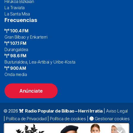
Hirukoa Bizkaian
La Traviata
La Santa Misa
Frecuencias
100.4 FM
Gran Bilbao y Enkarterri
107.1 FM
Durangaldea
98.6 FM
Busturialdea, Lea-Artibai y Uribe-Kosta
900 AM
Onda media
Anúnciate
© 2026
Radio Popular de Bilbao – Herri Irratia
|
Aviso Legal
|
Política de Privacidad
|
Política de cookies
|
Gestionar cookies
Alda. Mazarredo, 47 – 7º 48009 Bilbao |
94 423 92 00
|