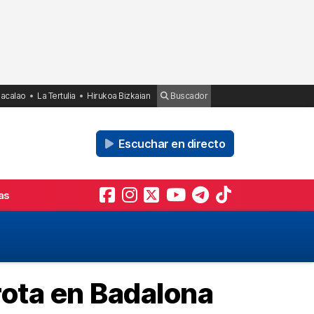
Bacalao
La Tertulia
Hirukoa Bizkaian
Buscador
Escuchar en directo
as
rota en Badalona