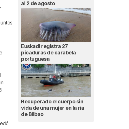
al 2 de agosto
e
puntos
Euskadi registra 27
picaduras de carabela
e
portuguesa
l
un
8
Recuperado el cuerpo sin
vida de una mujer en la ría
de Bilbao
uedó