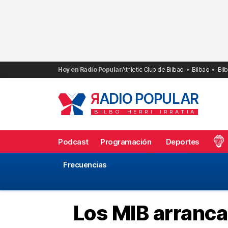
Saltar
al
contenido
Hoy en Radio Popular
Athletic Club de Bilbao
Bilbao
Bil
R
ADIO POPULAR
BILBO
HERRI
IRRATIA
Podcast
Programación
Deportes
Frecuencias
Los MIB arranca