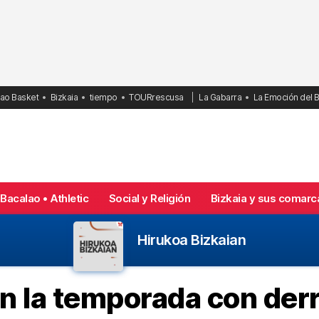
bao Basket
Bizkaia
tiempo
TOURrescusa
La Gabarra
La Emoción del 
Bacalao • Athletic
Social y Religión
Bizkaia y sus comarc
Hirukoa Bizkaian
n la temporada con der