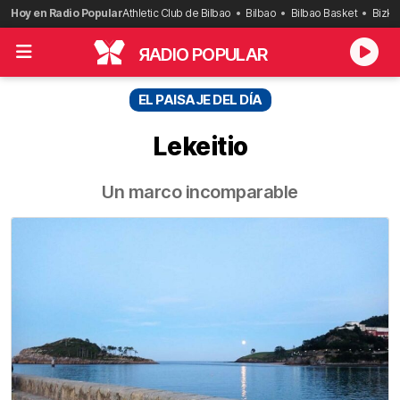
Saltar
Hoy en Radio Popular
Athletic Club de Bilbao
Bilbao
Bilbao Basket
Bizka
al
contenido
R
ADIO POPULAR
EL PAISAJE DEL DÍA
Lekeitio
Un marco incomparable