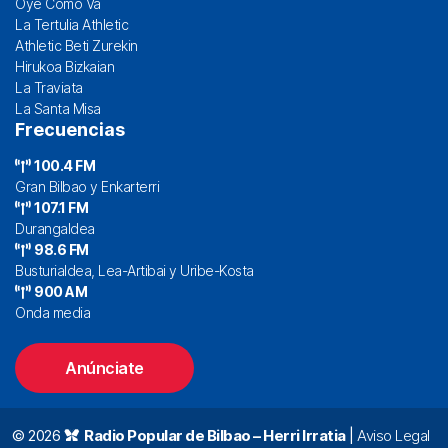
Oye Cómo Va
La Tertulia Athletic
Athletic Beti Zurekin
Hirukoa Bizkaian
La Traviata
La Santa Misa
Frecuencias
100.4 FM
Gran Bilbao y Enkarterri
107.1 FM
Durangaldea
98.6 FM
Busturialdea, Lea-Artibai y Uribe-Kosta
900 AM
Onda media
Anúnciate
© 2026
Radio Popular de Bilbao – Herri Irratia
|
Aviso Legal