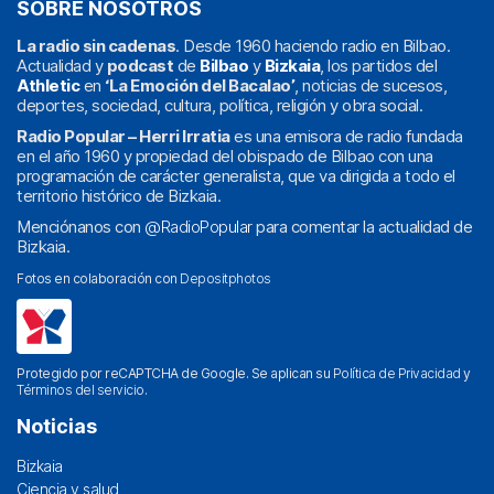
SOBRE NOSOTROS
La radio sin cadenas
. Desde 1960 haciendo radio en Bilbao.
Actualidad y
podcast
de
Bilbao
y
Bizkaia
, los partidos del
Athletic
en
‘La Emoción del Bacalao’
, noticias de sucesos,
deportes, sociedad, cultura, política, religión y obra social.
Radio Popular – Herri Irratia
es una emisora de radio fundada
en el año 1960 y propiedad del obispado de Bilbao con una
programación de carácter generalista, que va dirigida a todo el
territorio histórico de Bizkaia.
Menciónanos con
@RadioPopular
para comentar la actualidad de
Bizkaia.
Fotos en colaboración con
Depositphotos
Protegido por reCAPTCHA de Google. Se aplican su
Política de Privacidad
y
Términos del servicio
.
Noticias
Bizkaia
Ciencia y salud