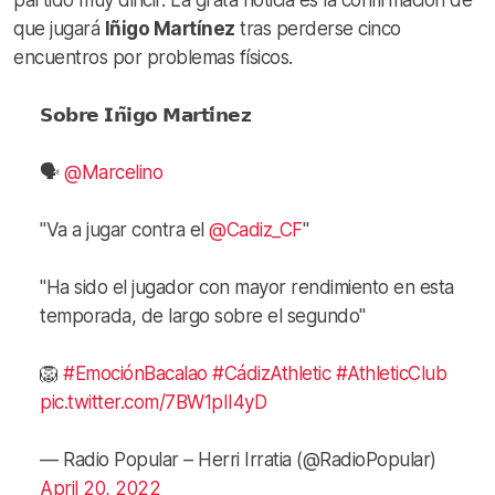
partido muy difícil”. La grata noticia es la confirmación de
que jugará
Iñigo Martínez
tras perderse cinco
encuentros por problemas físicos.
𝗦𝗼𝗯𝗿𝗲 𝗜𝗻̃𝗶𝗴𝗼 𝗠𝗮𝗿𝘁𝗶́𝗻𝗲𝘇
🗣️
@Marcelino
"Va a jugar contra el
@Cadiz_CF
"
"Ha sido el jugador con mayor rendimiento en esta
temporada, de largo sobre el segundo"
🦁
#EmociónBacalao
#CádizAthletic
#AthleticClub
pic.twitter.com/7BW1pII4yD
— Radio Popular – Herri Irratia (@RadioPopular)
April 20, 2022