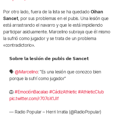
Por otro lado, fuera de la lista se ha quedado
Oihan
Sancet
, por sus problemas en el pubis. Una lesión que
está arrastrando el navarro y que le está impidiendo
participar asiduamente. Marcelino subraya que él mismo
la sufrió como jugador y se trata de un problema
«contradictorio».
𝗦𝗼𝗯𝗿𝗲 𝗹𝗮 𝗹𝗲𝘀𝗶𝗼́𝗻 𝗱𝗲 𝗽𝘂𝗯𝗶𝘀 𝗱𝗲 𝗦𝗮𝗻𝗰𝗲𝘁
🗣️
@Marcelino
: "Es una lesión que conozco bien
porque la sufrí como jugador"
🦁
#EmociónBacalao
#CádizAthletic
#AthleticClub
pic.twitter.com/r707oX1JIf
— Radio Popular – Herri Irratia (@RadioPopular)