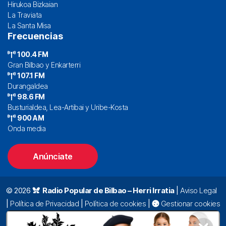
Hirukoa Bizkaian
La Traviata
La Santa Misa
Frecuencias
100.4 FM
Gran Bilbao y Enkarterri
107.1 FM
Durangaldea
98.6 FM
Busturialdea, Lea-Artibai y Uribe-Kosta
900 AM
Onda media
Anúnciate
© 2026
Radio Popular de Bilbao – Herri Irratia
|
Aviso Legal
|
Política de Privacidad
|
Política de cookies
|
Gestionar cookies
Alda. Mazarredo, 47 – 7º 48009 Bilbao |
94 423 92 00
|