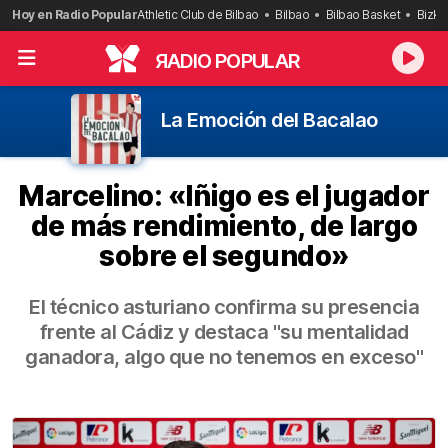
Saltar
Hoy en Radio Popular
Athletic Club de Bilbao
Bilbao
Bilbao Basket
Bizka
al
contenido
R
ADIO POPULAR
La Emoción del Bacalao
Marcelino: «Iñigo es el jugador
de más rendimiento, de largo
sobre el segundo»
El técnico asturiano confirma su presencia
frente al Cádiz y destaca "su mentalidad
ganadora, algo que no tenemos en exceso"