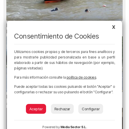
Recuperado el cuerpo sin vida de una mujer en
X
la ría de Bilbao
Consentimiento de Cookies
Utilizamos cookies propias y de terceros para fines analíticos y
para mostrarle publicidad personalizada en base a un perfil
elaborado a partir de sus hábitos de navegación (por ejemplo,
páginas visitadas).
Para más información consulte la
política de cookies
.
Puede aceptar todas las cookies pulsando el botón "Aceptar" o
configurarlas o rechazar su uso pulsando el botón "Configurar".
Planes para esta semana en Bilbao, Bizkaia y
alrededores: del 4 al 10 de agosto
Aceptar
Rechazar
Configurar
Powered by
Media Sector S.L.