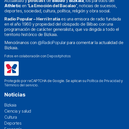
Actualidad y
podcast
de
Bilbao
y
Bizkaia
, los partidos del
Athletic
en
‘La Emoción del Bacalao’
, noticias de sucesos,
deportes, sociedad, cultura, política, religión y obra social.
Radio Popular – Herri Irratia
es una emisora de radio fundada
en el año 1960 y propiedad del obispado de Bilbao con una
programación de carácter generalista, que va dirigida a todo el
territorio histórico de Bizkaia.
Menciónanos con
@RadioPopular
para comentar la actualidad de
Bizkaia.
Fotos en colaboración con
Depositphotos
Protegido por reCAPTCHA de Google. Se aplican su
Política de Privacidad
y
Términos del servicio
.
Noticias
Bizkaia
Ciencia y salud
Cultura
Deportes