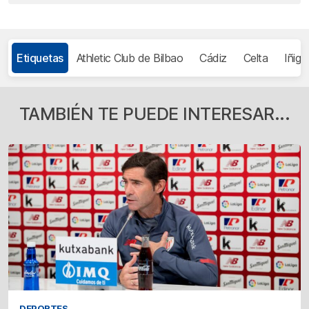
Etiquetas
Athletic Club de Bilbao
Cádiz
Celta
Iñigo
TAMBIÉN TE PUEDE INTERESAR...
DEPORTES