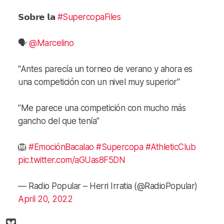
𝗦𝗼𝗯𝗿𝗲 𝗹𝗮
#SupercopaFiles
🗣️
@Marcelino
"Antes parecía un torneo de verano y ahora es
una competición con un nivel muy superior"
"Me parece una competición con mucho más
gancho del que tenía"
🦁
#EmociónBacalao
#Supercopa
#AthleticClub
pic.twitter.com/aGUas8F5DN
— Radio Popular – Herri Irratia (@RadioPopular)
April 20, 2022