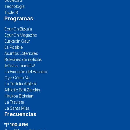
Sociedad
Tecnología
Triple B
Programas
EgunOn Bizkaia
EgunOn Magazine
Euskadin Gaur
Es Posible
Asuntos Exteriores
Boletines de noticias
¡Música, maestra!
La Emoción del Bacalao
Oye Cómo Va
La Tertulia Athletic
Athletic Beti Zurekin
Hirukoa Bizkaian
La Traviata
La Santa Misa
Frecuencias
100.4 FM