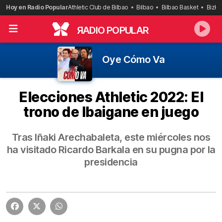
Saltar
Hoy en Radio Popular
Athletic Club de Bilbao
Bilbao
Bilbao Basket
Bizka
al
contenido
R
ADIO POPULAR
Oye Cómo Va
Elecciones Athletic 2022: El
trono de Ibaigane en juego
Tras Iñaki Arechabaleta, este miércoles nos
ha visitado Ricardo Barkala en su pugna por la
presidencia