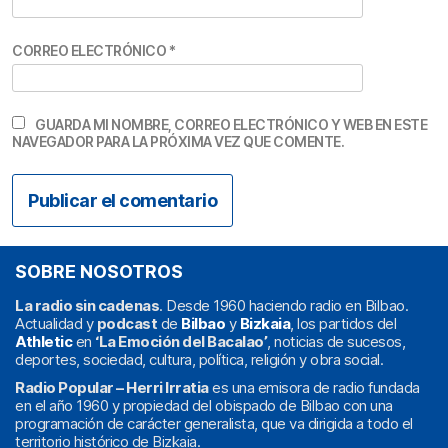
CORREO ELECTRÓNICO
*
GUARDA MI NOMBRE, CORREO ELECTRÓNICO Y WEB EN ESTE
NAVEGADOR PARA LA PRÓXIMA VEZ QUE COMENTE.
SOBRE NOSOTROS
La radio sin cadenas
. Desde 1960 haciendo radio en Bilbao.
Actualidad y
podcast
de
Bilbao
y
Bizkaia
, los partidos del
Athletic
en
‘La Emoción del Bacalao’
, noticias de sucesos,
deportes, sociedad, cultura, política, religión y obra social.
Radio Popular – Herri Irratia
es una emisora de radio fundada
en el año 1960 y propiedad del obispado de Bilbao con una
programación de carácter generalista, que va dirigida a todo el
territorio histórico de Bizkaia.