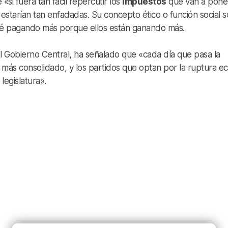
 «si fuera tan fácil repercutir los
impuestos
que van a poner
 estarían tan enfadadas.
Su concepto ético o función social 
sté pagando más porque ellos están ganando más.
del Gobierno Central, ha señalado que «cada día que pasa la
más consolidado, y los partidos que optan por la ruptura ec
legislatura».