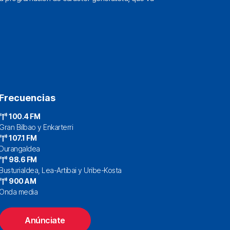
Frecuencias
100.4 FM
Gran Bilbao y Enkarterri
107.1 FM
Durangaldea
98.6 FM
Busturialdea, Lea-Artibai y Uribe-Kosta
900 AM
Onda media
Anúnciate