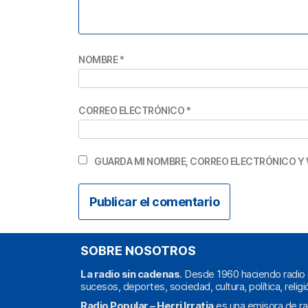
NOMBRE
*
CORREO ELECTRÓNICO
*
GUARDA MI NOMBRE, CORREO ELECTRÓNICO Y 
SOBRE NOSOTROS
La radio sin cadenas
. Desde 1960 haciendo radio 
sucesos, deportes, sociedad, cultura, política, religi
Radio Popular – Herri Irratia
es una emisora de ra