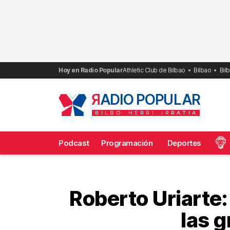
Saltar
al
contenido
Hoy en Radio Popular
Athletic Club de Bilbao
Bilbao
Bil
R
ADIO POPULAR
BILBO
HERRI
IRRATIA
Podcast
Programación
Deportes
Frecuencias
Roberto Uriarte:
las 