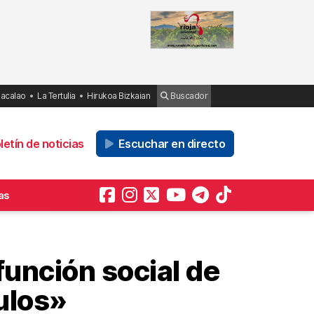
Bacalao
La Tertulia
Hirukoa Bizkaian
Buscador
etín de noticias
Escuchar en directo
as
función social de
ulos»