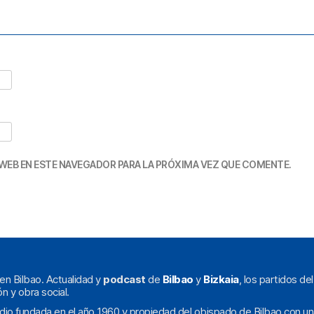
WEB EN ESTE NAVEGADOR PARA LA PRÓXIMA VEZ QUE COMENTE.
en Bilbao. Actualidad y
podcast
de
Bilbao
y
Bizkaia
, los partidos de
ón y obra social.
dio fundada en el año 1960 y propiedad del obispado de Bilbao con un