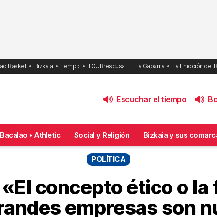
bao Basket
Bizkaia
tiempo
TOURrescusa
La Gabarra
La Emoción del 
Escuchar el tiempo
Bol
Bacalao • Athletic
Social y Religión
Bizkaia y sus comarc
POLÍTICA
 «El concepto ético o la 
grandes empresas son n