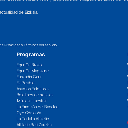
ctualidad de Bizkaia.
 de Privacidad
y
Términos del servicio
.
Programas
EgunOn Bizkaia
EgunOn Magazine
Euskadin Gaur
Es Posible
Asuntos Exteriores
Boletines de noticias
¡Música, maestra!
La Emoción del Bacalao
Oye Cómo Va
La Tertulia Athletic
Athletic Beti Zurekin