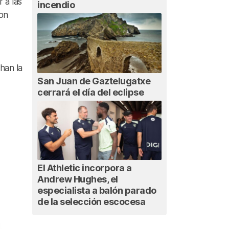
 a las
incendio
son
han la
San Juan de Gaztelugatxe
cerrará el día del eclipse
El Athletic incorpora a
Andrew Hughes, el
especialista a balón parado
de la selección escocesa