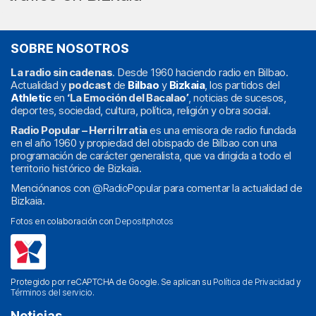
SOBRE NOSOTROS
La radio sin cadenas
. Desde 1960 haciendo radio en Bilbao.
Actualidad y
podcast
de
Bilbao
y
Bizkaia
, los partidos del
Athletic
en
‘La Emoción del Bacalao’
, noticias de sucesos,
deportes, sociedad, cultura, política, religión y obra social.
Radio Popular – Herri Irratia
es una emisora de radio fundada
en el año 1960 y propiedad del obispado de Bilbao con una
programación de carácter generalista, que va dirigida a todo el
territorio histórico de Bizkaia.
Menciónanos con
@RadioPopular
para comentar la actualidad de
Bizkaia.
Fotos en colaboración con
Depositphotos
Protegido por reCAPTCHA de Google. Se aplican su
Política de Privacidad
y
Términos del servicio
.
Noticias