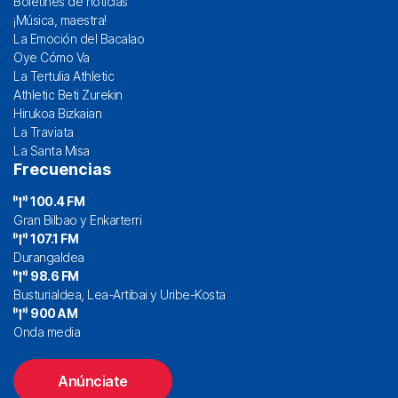
Boletines de noticias
¡Música, maestra!
La Emoción del Bacalao
Oye Cómo Va
La Tertulia Athletic
Athletic Beti Zurekin
Hirukoa Bizkaian
La Traviata
La Santa Misa
Frecuencias
100.4 FM
Gran Bilbao y Enkarterri
107.1 FM
Durangaldea
98.6 FM
Busturialdea, Lea-Artibai y Uribe-Kosta
900 AM
Onda media
Anúnciate