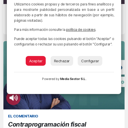
Utilizamos cookies propias y de terceros para fines analíticos y
para mostrarle publicidad personalizada en base a un perfil
LA TERTULIA
elaborado a partir de sus hábitos de navegación (por ejemplo,
Vaivén fiscal
páginas visitadas).
30/09/2022 • 10:19 • RADIO POPULAR - HERRI IRRATIA
Para más información consulte la
política de cookies
.
Puede aceptar todas las cookies pulsando el botón "Aceptar" o
configurarlas o rechazar su uso pulsando el botón "Configurar".
Aceptar
Rechazar
Configurar
Powered by
Media Sector S.L.
EL COMENTARIO
Contraprogramación fiscal