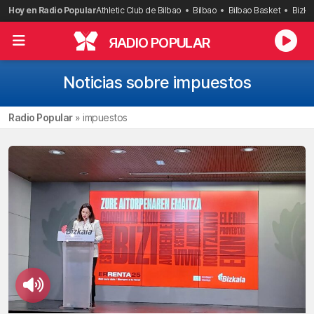
Saltar
Hoy en Radio Popular
Athletic Club de Bilbao
Bilbao
Bilbao Basket
Bizka
al
contenido
R
ADIO POPULAR
Noticias sobre impuestos
Radio Popular
»
impuestos