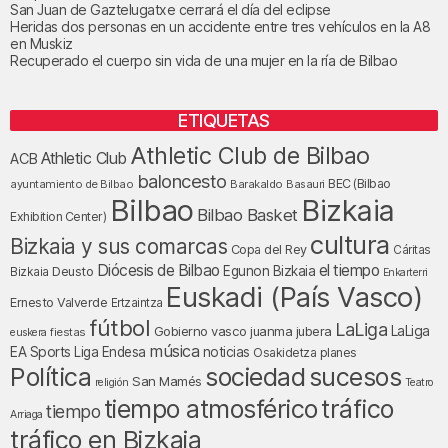
San Juan de Gaztelugatxe cerrará el día del eclipse
Heridas dos personas en un accidente entre tres vehículos en la A8
en Muskiz
Recuperado el cuerpo sin vida de una mujer en la ría de Bilbao
ETIQUETAS
Athletic Club de Bilbao
Athletic Club
ACB
baloncesto
BEC (Bilbao
ayuntamiento de Bilbao
Barakaldo
Basauri
Bilbao
Bizkaia
Bilbao Basket
Exhibition Center)
cultura
Bizkaia y sus comarcas
Copa del Rey
Cáritas
Diócesis de Bilbao
el tiempo
Egunon Bizkaia
Deusto
Bizkaia
Enkarterri
Euskadi (País Vasco)
Ernesto Valverde
Ertzaintza
fútbol
LaLiga
LaLiga
Gobierno vasco
juanma jubera
fiestas
euskera
música
EA Sports
Liga Endesa
noticias
Osakidetza
planes
Política
sociedad
sucesos
San Mamés
religión
Teatro
tráfico
tiempo atmosférico
tiempo
Arriaga
tráfico en Bizkaia