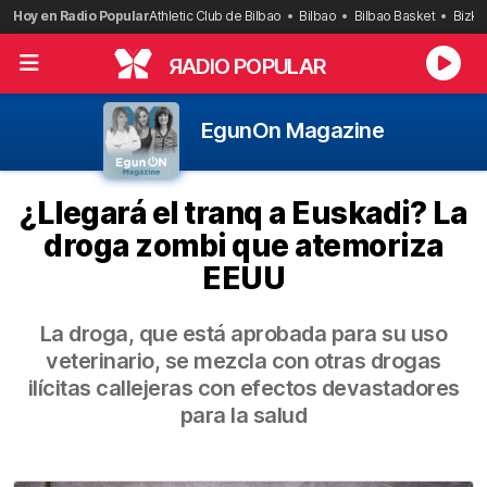
Saltar
Hoy en Radio Popular
Athletic Club de Bilbao
Bilbao
Bilbao Basket
Bizka
al
contenido
R
ADIO POPULAR
EgunOn Magazine
¿Llegará el tranq a Euskadi? La
droga zombi que atemoriza
EEUU
La droga, que está aprobada para su uso
veterinario, se mezcla con otras drogas
ilícitas callejeras con efectos devastadores
para la salud