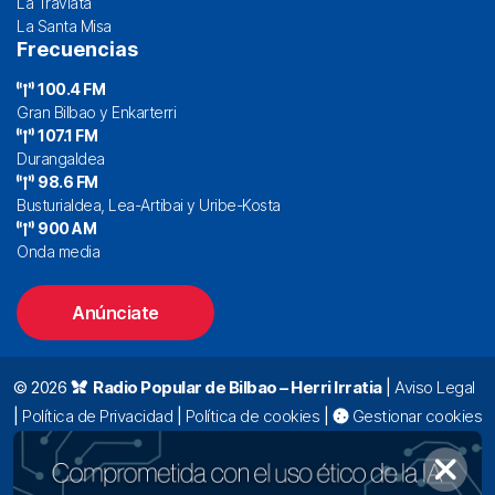
La Traviata
La Santa Misa
Frecuencias
100.4 FM
Gran Bilbao y Enkarterri
107.1 FM
Durangaldea
98.6 FM
Busturialdea, Lea-Artibai y Uribe-Kosta
900 AM
Onda media
Anúnciate
© 2026
Radio Popular de Bilbao – Herri Irratia
|
Aviso Legal
|
Política de Privacidad
|
Política de cookies
|
Gestionar cookies
Alda. Mazarredo, 47 – 7º 48009 Bilbao |
94 423 92 00
|
oyentes@radiopopular.com