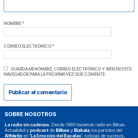
NOMBRE
*
CORREO ELECTRÓNICO
*
GUARDA MI NOMBRE, CORREO ELECTRÓNICO Y WEB EN ESTE
NAVEGADOR PARA LA PRÓXIMA VEZ QUE COMENTE.
SOBRE NOSOTROS
La radio sin cadenas
. Desde 1960 haciendo radio en Bilbao.
Actualidad y
podcast
de
Bilbao
y
Bizkaia
, los partidos del
Athletic
en
‘La Emoción del Bacalao’
, noticias de sucesos,