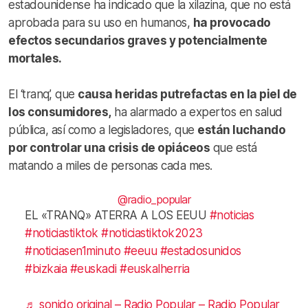
estadounidense ha indicado que la xilazina, que no está
aprobada para su uso en humanos,
ha provocado
efectos secundarios graves y potencialmente
mortales.
El ‘tranq’, que
causa heridas putrefactas en la piel de
los consumidores,
ha alarmado a expertos en salud
pública, así como a legisladores, que
están luchando
por controlar una crisis de opiáceos
que está
matando a miles de personas cada mes.
@radio_popular
EL «TRANQ» ATERRA A LOS EEUU
#noticias
#noticiastiktok
#noticiastiktok2023
#noticiasen1minuto
#eeuu
#estadosunidos
#bizkaia
#euskadi
#euskalherria
♬ sonido original – Radio Popular – Radio Popular