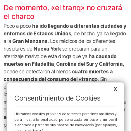
De momento, «el tranq» no cruzará
el charco
Poco a poco
ha ido llegando a diferentes ciudades y
entornos de Estados Unidos
, de hecho, ya ha llegado
a la
Gran Manzana
. Los médicos de los diferentes
hospitales de
Nueva York
se preparan para un
aterrizaje masivo de esta droga que ya
ha causado
muertes en Filadelfia, Carolina del Sur y California,
donde se detectaron al menos
cuatro muertes a
consecuencia del consumo del «tranq»
. Sin
embargo, su expansión no está siendo tan rápida como
X
lo fue la de otras drogas en su momento. Hasta el
Consentimiento de Cookies
momento no se ha advertido la presencia de esta droga
en ningún país europeo y ante las
serias medidas que
Utilizamos cookies propias y de terceros para fines analíticos y
está tomando el Gobierno de Estados Unidos
para mostrarle publicidad personalizada en base a un perfil
parece complicado que en algún momento llegue a
elaborado a partir de sus hábitos de navegación (por ejemplo,
páginas visitadas).