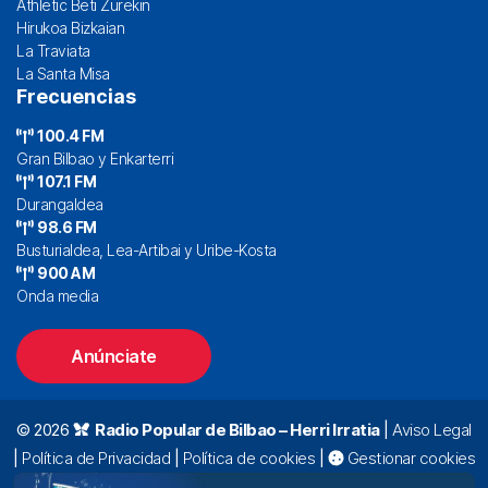
Athletic Beti Zurekin
Hirukoa Bizkaian
La Traviata
La Santa Misa
Frecuencias
100.4 FM
Gran Bilbao y Enkarterri
107.1 FM
Durangaldea
98.6 FM
Busturialdea, Lea-Artibai y Uribe-Kosta
900 AM
Onda media
Anúnciate
© 2026
Radio Popular de Bilbao – Herri Irratia
|
Aviso Legal
|
Política de Privacidad
|
Política de cookies
|
Gestionar cookies
Alda. Mazarredo, 47 – 7º 48009 Bilbao |
94 423 92 00
|