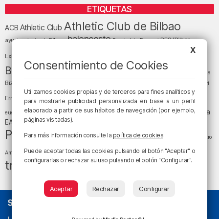
ETIQUETAS
Athletic Club de Bilbao
Athletic Club
ACB
baloncesto
BEC (Bilbao
ayuntamiento de Bilbao
Barakaldo
Basauri
Bilbao
Bizkaia
X
Bilbao Basket
Exhibition Center)
Consentimiento de Cookies
cultura
Bizkaia y sus comarcas
Copa del Rey
Cáritas
Diócesis de Bilbao
el tiempo
Egunon Bizkaia
Deusto
Bizkaia
Enkarterri
Euskadi (País Vasco)
Utilizamos cookies propias y de terceros para fines analíticos y
Ernesto Valverde
Ertzaintza
para mostrarle publicidad personalizada en base a un perfil
fútbol
LaLiga
elaborado a partir de sus hábitos de navegación (por ejemplo,
LaLiga
Gobierno vasco
juanma jubera
fiestas
euskera
páginas visitadas).
música
EA Sports
Liga Endesa
noticias
Osakidetza
planes
Política
sociedad
sucesos
Para más información consulte la
política de cookies
.
San Mamés
religión
Teatro
tráfico
tiempo atmosférico
tiempo
Puede aceptar todas las cookies pulsando el botón "Aceptar" o
Arriaga
configurarlas o rechazar su uso pulsando el botón "Configurar".
tráfico en Bizkaia
Aceptar
Rechazar
Configurar
SOBRE NOSOTROS