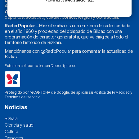
La radio sin cadenas
. Desde 1960 haciendo radio en Bilbao.
Powered by
Media Sector S.L.
Actualidad y
podcast
de
Bilbao
y
Bizkaia
, los partidos del
Athletic
en
‘La Emoción del Bacalao’
, noticias de sucesos,
deportes, sociedad, cultura, política, religión y obra social.
Radio Popular – Herri Irratia
es una emisora de radio fundada
en el año 1960 y propiedad del obispado de Bilbao con una
programación de carácter generalista, que va dirigida a todo el
territorio histórico de Bizkaia.
Menciónanos con
@RadioPopular
para comentar la actualidad de
Bizkaia.
Fotos en colaboración con
Depositphotos
Protegido por reCAPTCHA de Google. Se aplican su
Política de Privacidad
y
Términos del servicio
.
Noticias
Bizkaia
Ciencia y salud
Cultura
Deportes