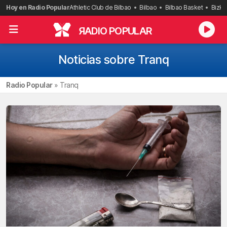
Saltar
Hoy en Radio Popular
Athletic Club de Bilbao
Bilbao
Bilbao Basket
Bizka
al
contenido
R
ADIO POPULAR
Noticias sobre Tranq
Radio Popular
»
Tranq