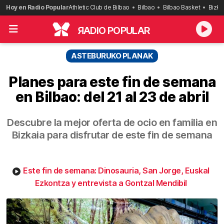
Saltar
Hoy en Radio Popular
Athletic Club de Bilbao
Bilbao
Bilbao Basket
Bizka
al
contenido
R
ADIO POPULAR
ASTEBURUKO PLANAK
Planes para este fin de semana
en Bilbao: del 21 al 23 de abril
Descubre la mejor oferta de ocio en familia en
Bizkaia para disfrutar de este fin de semana
Este fin de semana: Dinosauria, San Jorge, Euskal
Ezkontza y entrevista a Gontzal Mendibil