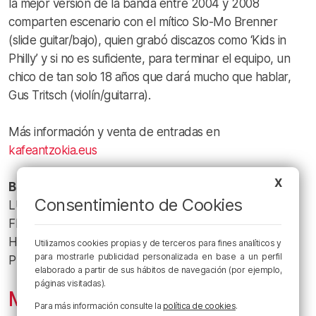
la mejor versión de la banda entre 2004 y 2008
comparten escenario con el mítico Slo-Mo Brenner
(slide guitar/bajo), quien grabó discazos como ‘Kids in
Philly’ y si no es suficiente, para terminar el equipo, un
chico de tan solo 18 años que dará mucho que hablar,
Gus Tritsch (violín/guitarra).
Más información y venta de entradas en
kafeantzokia.eus
X
Bilbao
Consentimiento de Cookies
LUGAR. Kafe Antzokia
FECHA. 21 de abril
HORA. 22:00
Utilizamos cookies propias y de terceros para fines analíticos y
para mostrarle publicidad personalizada en base a un perfil
PRECIO. 20 €
elaborado a partir de sus hábitos de navegación (por ejemplo,
páginas visitadas).
Miguel Campello
Para más información consulte la
política de cookies
.