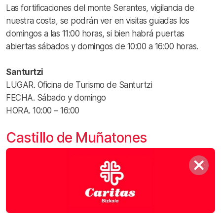
Las fortificaciones del monte Serantes, vigilancia de
nuestra costa, se podrán ver en visitas guiadas los
domingos a las 11:00 horas, si bien habrá puertas
abiertas sábados y domingos de 10:00 a 16:00 horas.
Santurtzi
LUGAR. Oficina de Turismo de Santurtzi
FECHA. Sábado y domingo
HORA. 10:00 – 16:00
Castillo de Muñatones
Visitas guiadas a uno de los elementos más
sobresalientes del patrimonio arquitectónico vizcaíno,
declarado conjunto monumental, el castillo de
Muñatones, una fortaleza medieval de los siglos XIV y
XV en la que vivió el banderizo Lope García de Salazar.