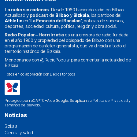
La radio sin cadenas
. Desde 1960 haciendo radio en Bilbao.
Actualidad y
podcast
de
Bilbao
y
Bizkaia
, los partidos del
Athletic
en
‘La Emoción del Bacalao’
, noticias de sucesos,
deportes, sociedad, cultura, política, religión y obra social.
Radio Popular – Herri Irratia
es una emisora de radio fundada
en el año 1960 y propiedad del obispado de Bilbao con una
programación de carácter generalista, que va dirigida a todo el
territorio histórico de Bizkaia.
Menciónanos con
@RadioPopular
para comentar la actualidad de
Bizkaia.
Fotos en colaboración con
Depositphotos
Protegido por reCAPTCHA de Google. Se aplican su
Política de Privacidad
y
Términos del servicio
.
Noticias
Bizkaia
Ciencia y salud