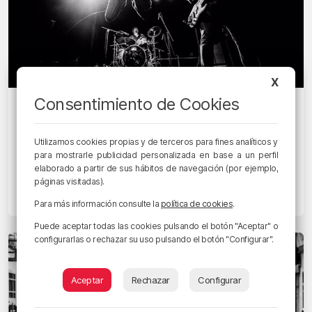
X
Consentimiento de Cookies
EUSKADIN GAUR
Bilbao acoge este viernes sendos
conciertos del trío Los Brazos y de los
Utilizamos cookies propias y de terceros para fines analíticos y
para mostrarle publicidad personalizada en base a un perfil
Alcalá Norte junto a Belako y Marte
elaborado a partir de sus hábitos de navegación (por ejemplo,
Lasarte
páginas visitadas).
11/10/2024 • 12:39 • ALAZNE GONZÁLEZ
Para más información consulte la
política de cookies
.
Puede aceptar todas las cookies pulsando el botón "Aceptar" o
configurarlas o rechazar su uso pulsando el botón "Configurar".
Aceptar
Rechazar
Configurar