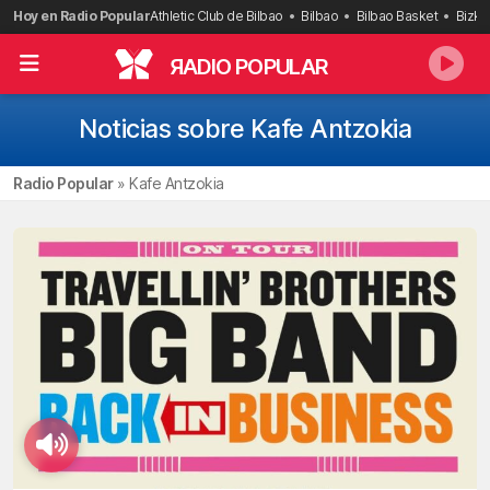
Saltar
Hoy en Radio Popular
Athletic Club de Bilbao
Bilbao
Bilbao Basket
Bizka
al
contenido
R
ADIO POPULAR
Noticias sobre Kafe Antzokia
Radio Popular
»
Kafe Antzokia