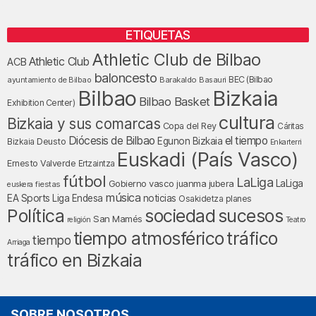
ETIQUETAS
Athletic Club de Bilbao
Athletic Club
ACB
baloncesto
BEC (Bilbao
ayuntamiento de Bilbao
Barakaldo
Basauri
Bilbao
Bizkaia
Bilbao Basket
Exhibition Center)
cultura
Bizkaia y sus comarcas
Copa del Rey
Cáritas
Diócesis de Bilbao
el tiempo
Egunon Bizkaia
Deusto
Bizkaia
Enkarterri
Euskadi (País Vasco)
Ernesto Valverde
Ertzaintza
fútbol
LaLiga
LaLiga
Gobierno vasco
juanma jubera
fiestas
euskera
música
EA Sports
Liga Endesa
noticias
Osakidetza
planes
Política
sociedad
sucesos
San Mamés
religión
Teatro
tráfico
tiempo atmosférico
tiempo
Arriaga
tráfico en Bizkaia
SOBRE NOSOTROS