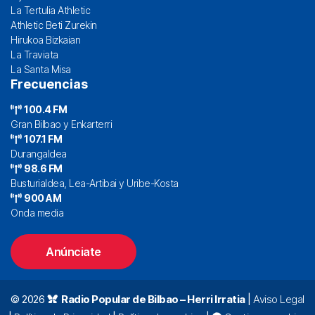
La Tertulia Athletic
Athletic Beti Zurekin
Hirukoa Bizkaian
La Traviata
La Santa Misa
Frecuencias
100.4 FM
Gran Bilbao y Enkarterri
107.1 FM
Durangaldea
98.6 FM
Busturialdea, Lea-Artibai y Uribe-Kosta
900 AM
Onda media
Anúnciate
© 2026
Radio Popular de Bilbao – Herri Irratia
|
Aviso Legal