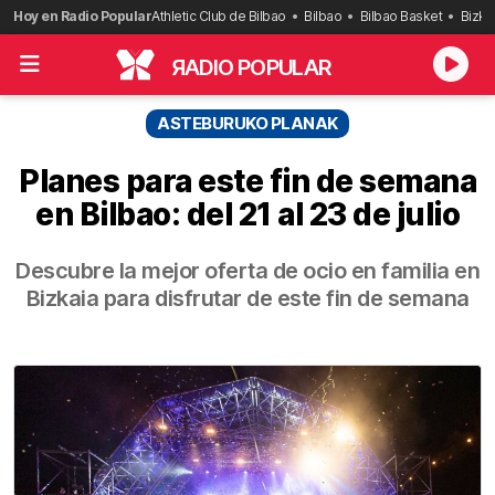
Saltar
Hoy en Radio Popular
Athletic Club de Bilbao
Bilbao
Bilbao Basket
Bizka
al
contenido
R
ADIO POPULAR
ASTEBURUKO PLANAK
Planes para este fin de semana
en Bilbao: del 21 al 23 de julio
Descubre la mejor oferta de ocio en familia en
Bizkaia para disfrutar de este fin de semana