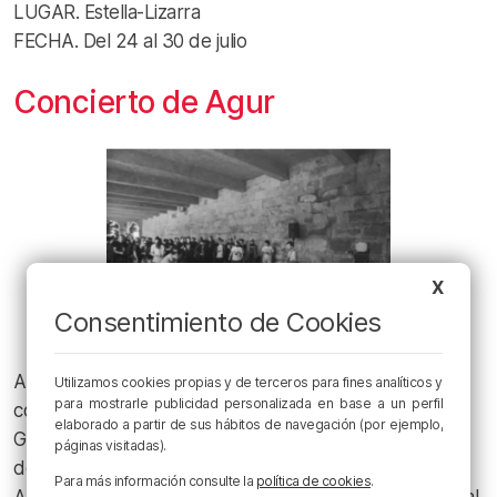
LUGAR. Estella-Lizarra
FECHA. Del 24 al 30 de julio
Concierto de Agur
X
Consentimiento de Cookies
Agur se formó el verano de 2021. Sus integrantes
Utilizamos cookies propias y de terceros para fines analíticos y
para mostrarle publicidad personalizada en base a un perfil
comenzaron a ensayar en Iparragirre Rock Elkarte de
elaborado a partir de sus hábitos de navegación (por ejemplo,
Gernika, ya que todos provenían de diferentes grupos
páginas visitadas).
de la asociación como Backbone, Myotones o Primeros
Para más información consulte la
política de cookies
.