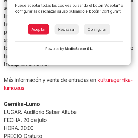
Auxilioss. A pesar de no seguir una directriz en cuanto al
Puede aceptar todas las cookies pulsando el botón "Aceptar" o
sonido, la banda tiene claro cuál debe ser el resultado
configurarlas o rechazar su uso pulsando el botón "Configurar".
final. En primavera de 2022 se autoeditó su EP
homónimo, en el que incluían tres canciones grabadas,
Aceptar
Rechazar
Configurar
producidas y mezcladas por la propia banda. Tras
estrenarse en directo en el vigésimo aniversario de
Iparragirre Rock celebrado el pasado Junio, la banda no
Powered by
Media Sector S.L.
ha parado de dar conciertos y está tienen un nuevo
trabajo en el horno.
Más información y venta de entradas en
kulturagernika-
lumo.eus
Gernika-Lumo
LUGAR. Auditorio Seber Altube
FECHA. 20 de julio
HORA. 20:00
PRECIO. Gratuito