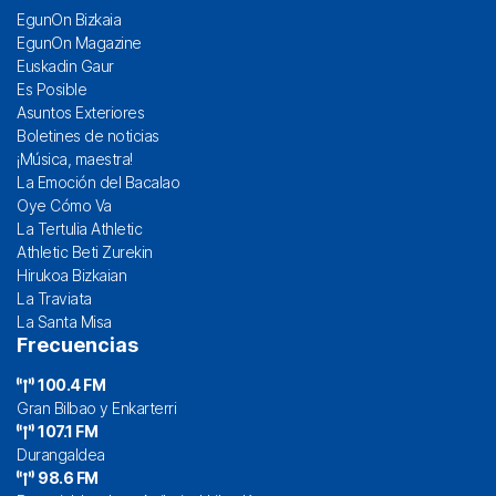
EgunOn Bizkaia
EgunOn Magazine
Euskadin Gaur
Es Posible
Asuntos Exteriores
Boletines de noticias
¡Música, maestra!
La Emoción del Bacalao
Oye Cómo Va
La Tertulia Athletic
Athletic Beti Zurekin
Hirukoa Bizkaian
La Traviata
La Santa Misa
Frecuencias
100.4 FM
Gran Bilbao y Enkarterri
107.1 FM
Durangaldea
98.6 FM