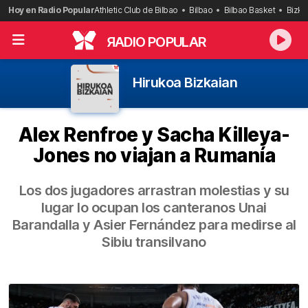
Saltar
Hoy en Radio Popular
Athletic Club de Bilbao
Bilbao
Bilbao Basket
Bizka
al
contenido
R
ADIO POPULAR
Hirukoa Bizkaian
Alex Renfroe y Sacha Killeya-
Jones no viajan a Rumanía
Los dos jugadores arrastran molestias y su
lugar lo ocupan los canteranos Unai
Barandalla y Asier Fernández para medirse al
Sibiu transilvano