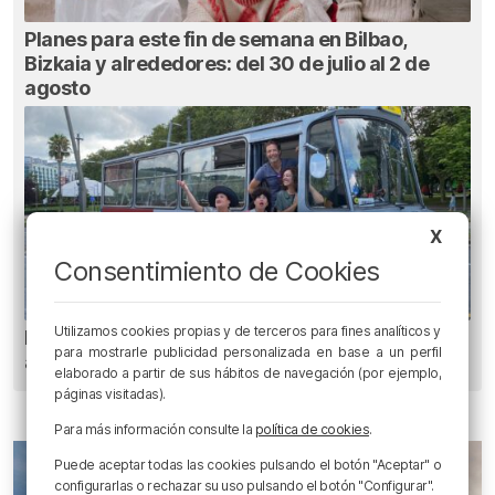
Planes para este fin de semana en Bilbao,
Bizkaia y alrededores: del 30 de julio al 2 de
agosto
X
Consentimiento de Cookies
Utilizamos cookies propias y de terceros para fines analíticos y
Planes para esta semana en Bilbao, Bizkaia y
para mostrarle publicidad personalizada en base a un perfil
alrededores: del 4 al 10 de agosto
elaborado a partir de sus hábitos de navegación (por ejemplo,
páginas visitadas).
Para más información consulte la
política de cookies
.
Puede aceptar todas las cookies pulsando el botón "Aceptar" o
configurarlas o rechazar su uso pulsando el botón "Configurar".