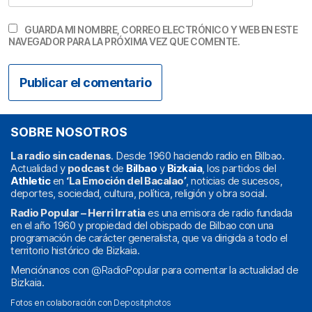
GUARDA MI NOMBRE, CORREO ELECTRÓNICO Y WEB EN ESTE
NAVEGADOR PARA LA PRÓXIMA VEZ QUE COMENTE.
SOBRE NOSOTROS
La radio sin cadenas
. Desde 1960 haciendo radio en Bilbao.
Actualidad y
podcast
de
Bilbao
y
Bizkaia
, los partidos del
Athletic
en
‘La Emoción del Bacalao’
, noticias de sucesos,
deportes, sociedad, cultura, política, religión y obra social.
Radio Popular – Herri Irratia
es una emisora de radio fundada
en el año 1960 y propiedad del obispado de Bilbao con una
programación de carácter generalista, que va dirigida a todo el
territorio histórico de Bizkaia.
Menciónanos con
@RadioPopular
para comentar la actualidad de
Bizkaia.
Fotos en colaboración con
Depositphotos