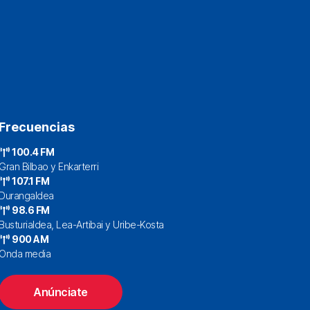
Frecuencias
100.4 FM
Gran Bilbao y Enkarterri
107.1 FM
Durangaldea
98.6 FM
Busturialdea, Lea-Artibai y Uribe-Kosta
900 AM
Onda media
Anúnciate