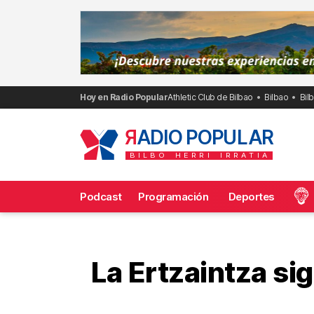
Saltar
al
contenido
Hoy en Radio Popular
Athletic Club de Bilbao
Bilbao
Bil
R
ADIO POPULAR
BILBO
HERRI
IRRATIA
Podcast
Programación
Deportes
Frecuencias
La Ertzaintza sig