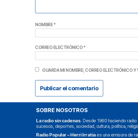
NOMBRE
*
CORREO ELECTRÓNICO
*
GUARDA MI NOMBRE, CORREO ELECTRÓNICO Y 
SOBRE NOSOTROS
La radio sin cadenas
. Desde 1960 haciendo radio 
sucesos, deportes, sociedad, cultura, política, religi
Radio Popular – Herri Irratia
es una emisora de ra