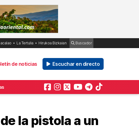
Bacalao
La Tertulia
Hirukoa Bizkaian
Buscador
etín de noticias
Escuchar en directo
as
de la pistola a un