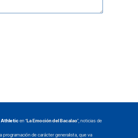
l
Athletic
en
‘La Emoción del Bacalao’
, noticias de
a programación de carácter generalista, que va