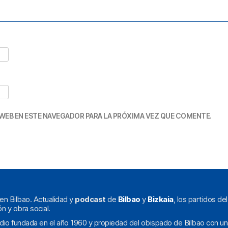
WEB EN ESTE NAVEGADOR PARA LA PRÓXIMA VEZ QUE COMENTE.
en Bilbao. Actualidad y
podcast
de
Bilbao
y
Bizkaia
, los partidos de
ón y obra social.
dio fundada en el año 1960 y propiedad del obispado de Bilbao con un