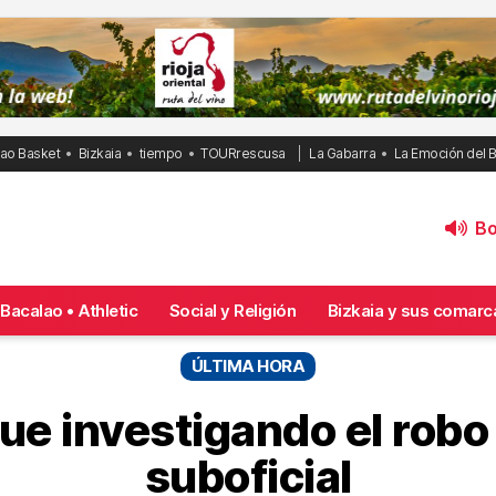
bao Basket
Bizkaia
tiempo
TOURrescusa
La Gabarra
La Emoción del 
Bol
Bacalao • Athletic
Social y Religión
Bizkaia y sus comarc
ÚLTIMA HORA
ue investigando el robo 
suboficial