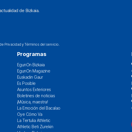
ctualidad de Bizkaia.
 de Privacidad
y
Términos del servicio
.
Programas
EgunOn Bizkaia
EgunOn Magazine
Euskadin Gaur
Es Posible
Asuntos Exteriores
Boletines de noticias
¡Música, maestra!
La Emoción del Bacalao
Oye Cómo Va
La Tertulia Athletic
Athletic Beti Zurekin