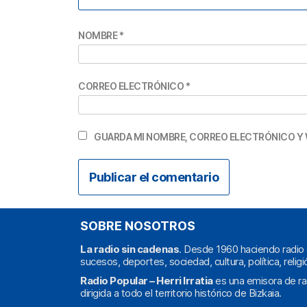
NOMBRE
*
CORREO ELECTRÓNICO
*
GUARDA MI NOMBRE, CORREO ELECTRÓNICO Y 
SOBRE NOSOTROS
La radio sin cadenas
. Desde 1960 haciendo radio 
sucesos, deportes, sociedad, cultura, política, religi
Radio Popular – Herri Irratia
es una emisora de ra
dirigida a todo el territorio histórico de Bizkaia.