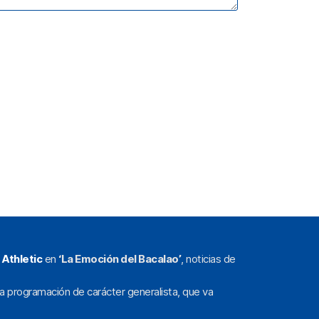
l
Athletic
en
‘La Emoción del Bacalao’
, noticias de
a programación de carácter generalista, que va