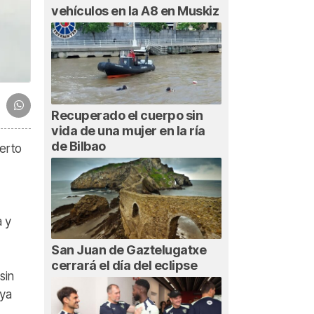
vehículos en la A8 en Muskiz
Recuperado el cuerpo sin
vida de una mujer en la ría
de Bilbao
erto
a y
San Juan de Gaztelugatxe
cerrará el día del eclipse
sin
aya