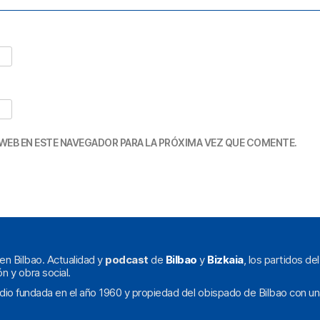
WEB EN ESTE NAVEGADOR PARA LA PRÓXIMA VEZ QUE COMENTE.
en Bilbao. Actualidad y
podcast
de
Bilbao
y
Bizkaia
, los partidos de
ón y obra social.
dio fundada en el año 1960 y propiedad del obispado de Bilbao con un