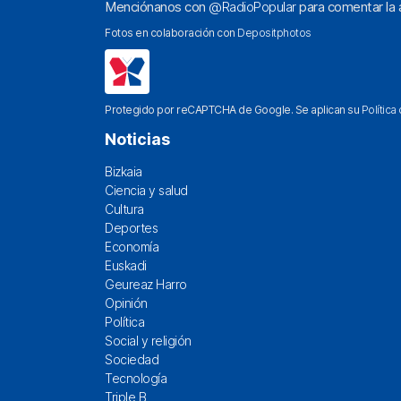
Menciónanos con
@RadioPopular
para comentar la a
Fotos en colaboración con
Depositphotos
Protegido por reCAPTCHA de Google. Se aplican su
Política
Noticias
Bizkaia
Ciencia y salud
Cultura
Deportes
Economía
Euskadi
Geureaz Harro
Opinión
Política
Social y religión
Sociedad
Tecnología
Triple B