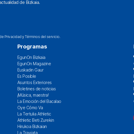
ctualidad de Bizkaia.
 de Privacidad
y
Términos del servicio
.
Programas
EgunOn Bizkaia
EgunOn Magazine
Euskadin Gaur
Es Posible
Asuntos Exteriores
Boletines de noticias
¡Música, maestra!
La Emoción del Bacalao
Oye Cómo Va
La Tertulia Athletic
Athletic Beti Zurekin
Hirukoa Bizkaian
La Traviata