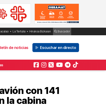
Bacalao
La Tertulia
Hirukoa Bizkaian
Buscador
etín de noticias
Escuchar en directo
as
avión con 141
n la cabina