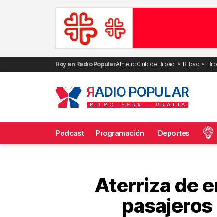
Saltar
al
contenido
Hoy en Radio Popular
Athletic Club de Bilbao
Bilbao
Bil
R
ADIO POPULAR
BILBO
HERRI
IRRATIA
Podcast
Programación
Deportes
Frecuencias
Aterriza de 
pasajeros 