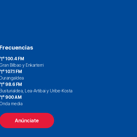
Frecuencias
100.4 FM
Gran Bilbao y Enkarterri
107.1 FM
Durangaldea
98.6 FM
Busturialdea, Lea-Artibai y Uribe-Kosta
900 AM
Onda media
Anúnciate