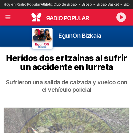
Saltar
Hoy en Radio Popular
Athletic Club de Bilbao
Bilbao
Bilbao Basket
Bizka
al
contenido
R
ADIO POPULAR
EgunOn Bizkaia
Heridos dos ertzainas al sufrir
un accidente en Iurreta
Sufrieron una salida de calzada y vuelco con
el vehículo policial