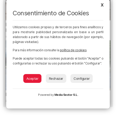
X
Consentimiento de Cookies
Planes para este fin de semana en Bilbao,
Utilizamos cookies propias y de terceros para fines analíticos y
Bizkaia y alrededores: del 30 de julio al 2 de
para mostrarle publicidad personalizada en base a un perfil
agosto
elaborado a partir de sus hábitos de navegación (por ejemplo,
páginas visitadas).
Para más información consulte la
política de cookies
.
Puede aceptar todas las cookies pulsando el botón "Aceptar" o
configurarlas o rechazar su uso pulsando el botón "Configurar".
Aceptar
Rechazar
Configurar
Planes para esta semana en Bilbao, Bizkaia y
Powered by
Media Sector S.L.
alrededores: del 4 al 10 de agosto