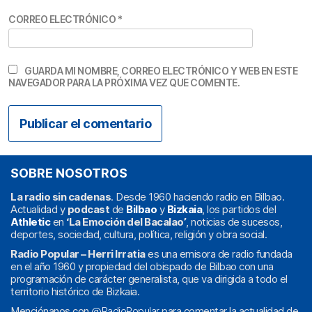
CORREO ELECTRÓNICO
*
GUARDA MI NOMBRE, CORREO ELECTRÓNICO Y WEB EN ESTE
NAVEGADOR PARA LA PRÓXIMA VEZ QUE COMENTE.
SOBRE NOSOTROS
La radio sin cadenas
. Desde 1960 haciendo radio en Bilbao.
Actualidad y
podcast
de
Bilbao
y
Bizkaia
, los partidos del
Athletic
en
‘La Emoción del Bacalao’
, noticias de sucesos,
deportes, sociedad, cultura, política, religión y obra social.
Radio Popular – Herri Irratia
es una emisora de radio fundada
en el año 1960 y propiedad del obispado de Bilbao con una
programación de carácter generalista, que va dirigida a todo el
territorio histórico de Bizkaia.
Menciónanos con
@RadioPopular
para comentar la actualidad de