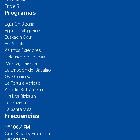
Triple B
Programas
EgunOn Bizkaia
EgunOn Magazine
Euskadin Gaur
Es Posible
Asuntos Exteriores
Boletines de noticias
¡Música, maestra!
La Emoción del Bacalao
Oye Cómo Va
La Tertulia Athletic
Athletic Beti Zurekin
Hirukoa Bizkaian
La Traviata
La Santa Misa
Frecuencias
100.4 FM
Gran Bilbao y Enkarterri