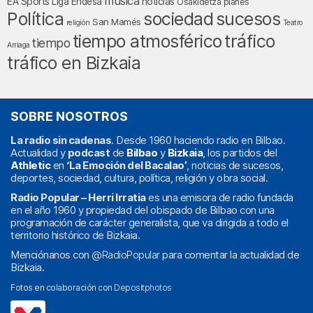
música
EA Sports
Liga Endesa
noticias
Osakidetza
planes
Política
sociedad
sucesos
San Mamés
religión
Teatro
tráfico
tiempo atmosférico
tiempo
Arriaga
tráfico en Bizkaia
SOBRE NOSOTROS
La radio sin cadenas
. Desde 1960 haciendo radio en Bilbao.
Actualidad y
podcast
de
Bilbao
y
Bizkaia
, los partidos del
Athletic
en
‘La Emoción del Bacalao’
, noticias de sucesos,
deportes, sociedad, cultura, política, religión y obra social.
Radio Popular – Herri Irratia
es una emisora de radio fundada
en el año 1960 y propiedad del obispado de Bilbao con una
programación de carácter generalista, que va dirigida a todo el
territorio histórico de Bizkaia.
Menciónanos con
@RadioPopular
para comentar la actualidad de
Bizkaia.
Fotos en colaboración con
Depositphotos