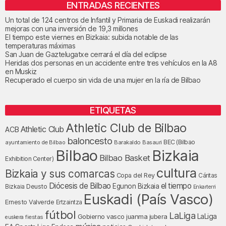
ENTRADAS RECIENTES
Un total de 124 centros de Infantil y Primaria de Euskadi realizarán
mejoras con una inversión de 19,3 millones
El tiempo este viernes en Bizkaia: subida notable de las
temperaturas máximas
San Juan de Gaztelugatxe cerrará el día del eclipse
Heridas dos personas en un accidente entre tres vehículos en la A8
en Muskiz
Recuperado el cuerpo sin vida de una mujer en la ría de Bilbao
ETIQUETAS
Athletic Club de Bilbao
Athletic Club
ACB
baloncesto
BEC (Bilbao
ayuntamiento de Bilbao
Barakaldo
Basauri
Bilbao
Bizkaia
Bilbao Basket
Exhibition Center)
cultura
Bizkaia y sus comarcas
Copa del Rey
Cáritas
Diócesis de Bilbao
el tiempo
Egunon Bizkaia
Deusto
Bizkaia
Enkarterri
Euskadi (País Vasco)
Ernesto Valverde
Ertzaintza
fútbol
LaLiga
LaLiga
Gobierno vasco
juanma jubera
fiestas
euskera