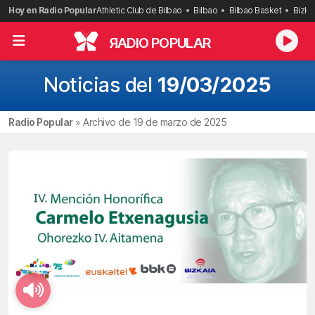
Saltar
Hoy en Radio Popular
Athletic Club de Bilbao
Bilbao
Bilbao Basket
Bizka
al
contenido
R
ADIO POPULAR
Noticias del
19/03/2025
Radio Popular
»
Archivo de 19 de marzo de 2025