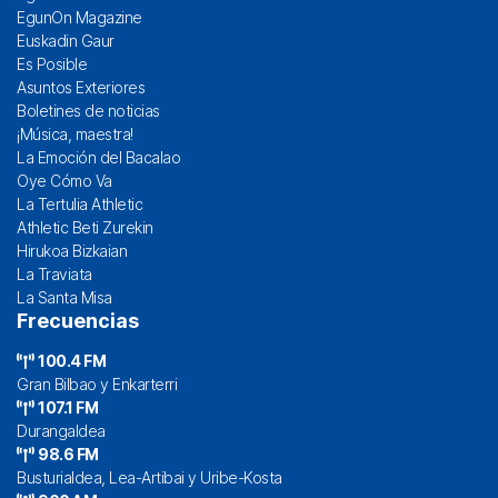
EgunOn Magazine
Euskadin Gaur
Es Posible
Asuntos Exteriores
Boletines de noticias
¡Música, maestra!
La Emoción del Bacalao
Oye Cómo Va
La Tertulia Athletic
Athletic Beti Zurekin
Hirukoa Bizkaian
La Traviata
La Santa Misa
Frecuencias
100.4 FM
Gran Bilbao y Enkarterri
107.1 FM
Durangaldea
98.6 FM
Busturialdea, Lea-Artibai y Uribe-Kosta