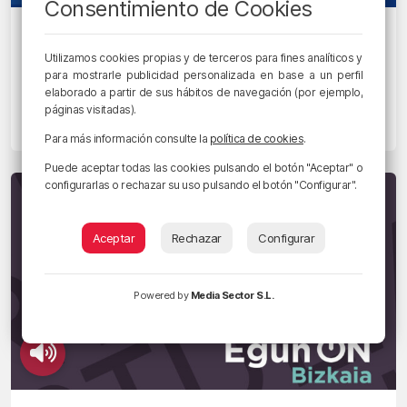
Consentimiento de Cookies
BOLETINES DE NOTICIAS
Escucha las noticias de Bilbao y
Utilizamos cookies propias y de terceros para fines analíticos y
Bizkaia de las 12 con Juanma Jubera
para mostrarle publicidad personalizada en base a un perfil
elaborado a partir de sus hábitos de navegación (por ejemplo,
del 19 de marzo
páginas visitadas).
19/03/2025 • 10:05 • RADIO POPULAR - HERRI IRRATIA
Para más información consulte la
política de cookies
.
Puede aceptar todas las cookies pulsando el botón "Aceptar" o
configurarlas o rechazar su uso pulsando el botón "Configurar".
Aceptar
Rechazar
Configurar
Powered by
Media Sector S.L.