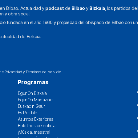
en Bilbao. Actualidad y
podcast
de
Bilbao
y
Bizkaia
, los partidos de
ón y obra social.
dio fundada en el año 1960 y propiedad del obispado de Bilbao con un
ctualidad de Bizkaia.
 de Privacidad
y
Términos del servicio
.
Programas
EgunOn Bizkaia
EgunOn Magazine
Euskadin Gaur
Es Posible
Asuntos Exteriores
Boletines de noticias
¡Música, maestra!