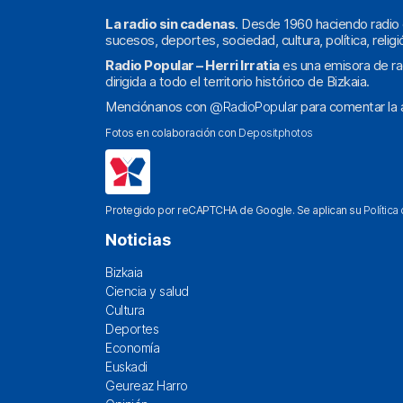
La radio sin cadenas
. Desde 1960 haciendo radio 
sucesos, deportes, sociedad, cultura, política, religi
Radio Popular – Herri Irratia
es una emisora de ra
dirigida a todo el territorio histórico de Bizkaia.
Menciónanos con
@RadioPopular
para comentar la a
Fotos en colaboración con
Depositphotos
Protegido por reCAPTCHA de Google. Se aplican su
Política
Noticias
Bizkaia
Ciencia y salud
Cultura
Deportes
Economía
Euskadi
Geureaz Harro