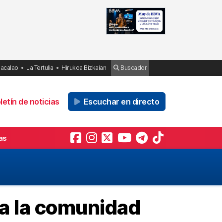
Bacalao
La Tertulia
Hirukoa Bizkaian
Buscador
etín de noticias
Escuchar en directo
as
ra la comunidad