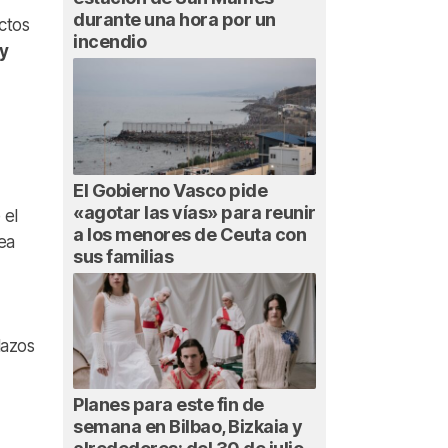
durante una hora por un
ctos
incendio
 y
El Gobierno Vasco pide
«agotar las vías» para reunir
 el
a los menores de Ceuta con
ea
sus familias
lazos
Planes para este fin de
semana en Bilbao, Bizkaia y