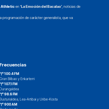
l
Athletic
en
‘La Emoción del Bacalao’
, noticias de
a programación de carácter generalista, que va
Frecuencias
100.4 FM
Gran Bilbao y Enkarterri
107.1 FM
Durangaldea
98.6 FM
Busturialdea, Lea-Artibai y Uribe-Kosta
900 AM