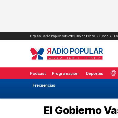
Saltar
al
contenido
Hoy en Radio Popular
Athletic Club de Bilbao
Bilbao
Bil
R
ADIO POPULAR
BILBO
HERRI
IRRATIA
Podcast
Programación
Deportes
Frecuencias
El Gobierno Va