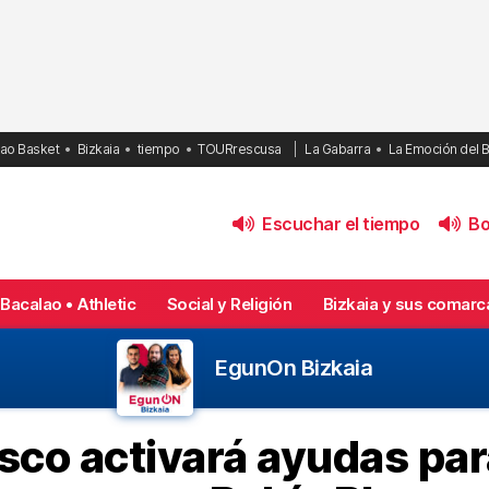
bao Basket
Bizkaia
tiempo
TOURrescusa
La Gabarra
La Emoción del 
Escuchar el tiempo
Bol
Bacalao • Athletic
Social y Religión
Bizkaia y sus comarc
EgunOn Bizkaia
sco activará ayudas pa