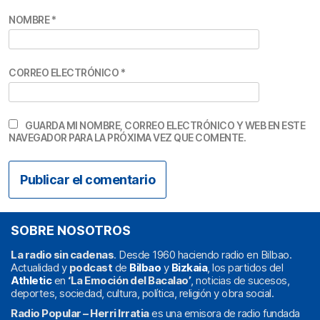
NOMBRE
*
CORREO ELECTRÓNICO
*
GUARDA MI NOMBRE, CORREO ELECTRÓNICO Y WEB EN ESTE
NAVEGADOR PARA LA PRÓXIMA VEZ QUE COMENTE.
SOBRE NOSOTROS
La radio sin cadenas
. Desde 1960 haciendo radio en Bilbao.
Actualidad y
podcast
de
Bilbao
y
Bizkaia
, los partidos del
Athletic
en
‘La Emoción del Bacalao’
, noticias de sucesos,
deportes, sociedad, cultura, política, religión y obra social.
Radio Popular – Herri Irratia
es una emisora de radio fundada