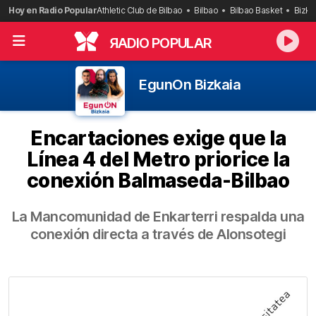
Saltar
Hoy en Radio Popular
Athletic Club de Bilbao
Bilbao
Bilbao Basket
Bizka
al
contenido
R
ADIO POPULAR
EgunOn Bizkaia
Encartaciones exige que la
Línea 4 del Metro priorice la
conexión Balmaseda-Bilbao
La Mancomunidad de Enkarterri respalda una
conexión directa a través de Alonsotegi