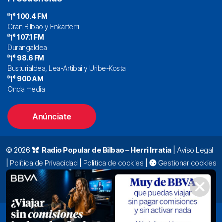
100.4 FM
Gran Bilbao y Enkarterri
107.1 FM
Durangaldea
98.6 FM
Busturialdea, Lea-Artibai y Uribe-Kosta
900 AM
Onda media
Anúnciate
© 2026
Radio Popular de Bilbao – Herri Irratia
|
Aviso Legal
|
Política de Privacidad
|
Política de cookies
|
Gestionar cookies
Alda. Mazarredo, 47 – 7º 48009 Bilbao |
94 423 92 00
|
oyentes@radiopopular.com