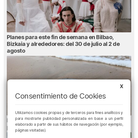
Planes para este fin de semana en Bilbao,
Bizkaia y alrededores: del 30 de julio al 2 de
agosto
X
Consentimiento de Cookies
Utilizamos cookies propias y de terceros para fines analíticos y
para mostrarle publicidad personalizada en base a un perfil
Euskadi registra 27 picaduras de carabela
elaborado a partir de sus hábitos de navegación (por ejemplo,
portuguesa
páginas visitadas).