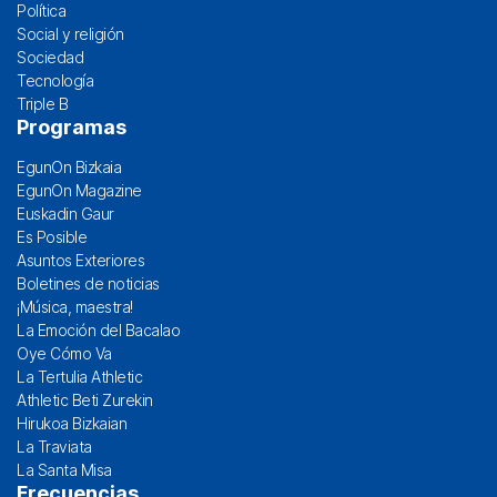
Política
Social y religión
Sociedad
Tecnología
Triple B
Programas
EgunOn Bizkaia
EgunOn Magazine
Euskadin Gaur
Es Posible
Asuntos Exteriores
Boletines de noticias
¡Música, maestra!
La Emoción del Bacalao
Oye Cómo Va
La Tertulia Athletic
Athletic Beti Zurekin
Hirukoa Bizkaian
La Traviata
La Santa Misa
Frecuencias