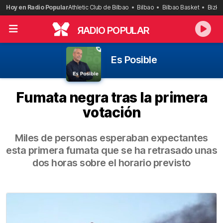
Saltar
Hoy en Radio Popular
Athletic Club de Bilbao
Bilbao
Bilbao Basket
Bizka
al
contenido
R
ADIO POPULAR
Es Posible
Fumata negra tras la primera
votación
Miles de personas esperaban expectantes
esta primera fumata que se ha retrasado unas
dos horas sobre el horario previsto