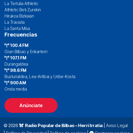
La Tertulia Athletic
Athletic Beti Zurekin
Hirukoa Bizkaian
La Traviata
La Santa Misa
Frecuencias
100.4 FM
Gran Bilbao y Enkarterri
107.1 FM
Durangaldea
98.6 FM
Busturialdea, Lea-Artibai y Uribe-Kosta
900 AM
Onda media
Anúnciate
© 2026
Radio Popular de Bilbao – Herri Irratia
|
Aviso Legal