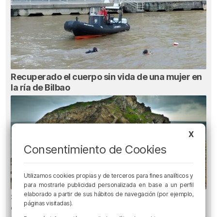
Recuperado el cuerpo sin vida de una mujer en
la ría de Bilbao
X
Consentimiento de Cookies
Utilizamos cookies propias y de terceros para fines analíticos y
para mostrarle publicidad personalizada en base a un perfil
elaborado a partir de sus hábitos de navegación (por ejemplo,
San Juan de Gaztelugatxe cerrará el día del
páginas visitadas).
eclipse