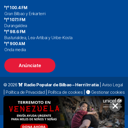
100.4 FM
Gran Bilbao y Enkarterri
107.1 FM
Durangaldea
98.6 FM
Busturialdea, Lea-Artibai y Uribe-Kosta
900 AM
Onda media
Anúnciate
© 2026
Radio Popular de Bilbao – Herri Irratia
|
Aviso Legal
|
Política de Privacidad
|
Política de cookies
|
Gestionar cookies
Alda. Mazarredo, 47 – 7º 48009 Bilbao |
94 423 92 00
|
oyentes@radiopopular.com