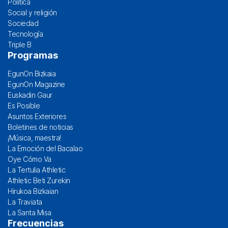
Política
Social y religión
Sociedad
Tecnología
Triple B
Programas
EgunOn Bizkaia
EgunOn Magazine
Euskadin Gaur
Es Posible
Asuntos Exteriores
Boletines de noticias
¡Música, maestra!
La Emoción del Bacalao
Oye Cómo Va
La Tertulia Athletic
Athletic Beti Zurekin
Hirukoa Bizkaian
La Traviata
La Santa Misa
Frecuencias