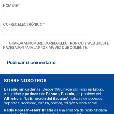
NOMBRE
*
CORREO ELECTRÓNICO
*
GUARDA MI NOMBRE, CORREO ELECTRÓNICO Y WEB EN ESTE
NAVEGADOR PARA LA PRÓXIMA VEZ QUE COMENTE.
SOBRE NOSOTROS
La radio sin cadenas
. Desde 1960 haciendo radio en Bilbao.
Actualidad y
podcast
de
Bilbao
y
Bizkaia
, los partidos del
Athletic
en
‘La Emoción del Bacalao’
, noticias de sucesos,
deportes, sociedad, cultura, política, religión y obra social.
Radio Popular – Herri Irratia
es una emisora de radio fundada