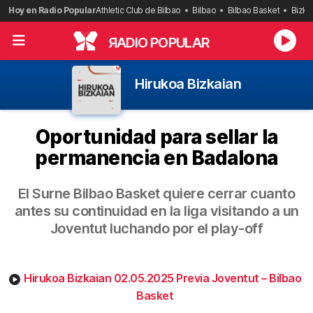
Saltar
Hoy en Radio Popular
Athletic Club de Bilbao
Bilbao
Bilbao Basket
Bizka
al
contenido
R
ADIO POPULAR
Hirukoa Bizkaian
Oportunidad para sellar la
permanencia en Badalona
El Surne Bilbao Basket quiere cerrar cuanto
antes su continuidad en la liga visitando a un
Joventut luchando por el play-off
Hirukoa Bizkaian 02.05.2025 Previa Joventut – Bilbao
Basket