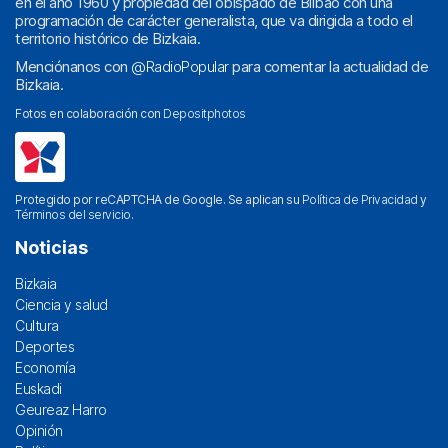
en el año 1960 y propiedad del obispado de Bilbao con una
programación de carácter generalista, que va dirigida a todo el
territorio histórico de Bizkaia.
Menciónanos con
@RadioPopular
para comentar la actualidad de
Bizkaia.
Fotos en colaboración con
Depositphotos
Protegido por reCAPTCHA de Google. Se aplican su
Política de Privacidad
y
Términos del servicio
.
Noticias
Bizkaia
Ciencia y salud
Cultura
Deportes
Economía
Euskadi
Geureaz Harro
Opinión