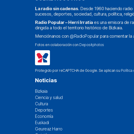
La radio sin cadenas
. Desde 1960 haciendo radio 
sucesos, deportes, sociedad, cultura, política, religi
Radio Popular – Herri Irratia
es una emisora de ra
dirigida a todo el territorio histórico de Bizkaia.
Menciónanos con
@RadioPopular
para comentar la a
Fotos en colaboración con
Depositphotos
Protegido por reCAPTCHA de Google. Se aplican su
Política
Noticias
Bizkaia
Ciencia y salud
Cultura
Deportes
Economía
Euskadi
Geureaz Harro