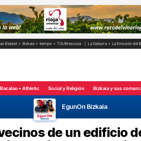
bao Basket
Bizkaia
tiempo
TOURrescusa
La Gabarra
La Emoción del 
Bacalao • Athletic
Social y Religión
Bizkaia y sus comarc
EgunOn Bizkaia
vecinos de un edificio 