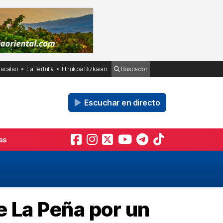
Bacalao
La Tertulia
Hirukoa Bizkaian
Buscador
Escuchar en directo
as
de La Peña por un