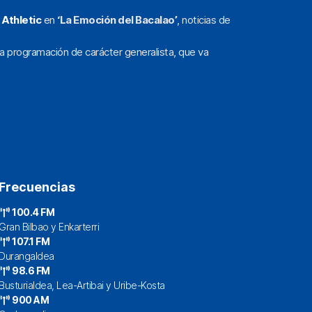
l
Athletic
en
‘La Emoción del Bacalao’
, noticias de
a programación de carácter generalista, que va
Frecuencias
100.4 FM
Gran Bilbao y Enkarterri
107.1 FM
Durangaldea
98.6 FM
Busturialdea, Lea-Artibai y Uribe-Kosta
900 AM