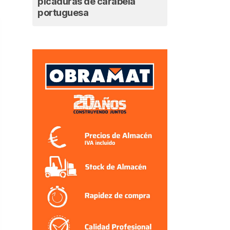
picaduras de carabela
portuguesa