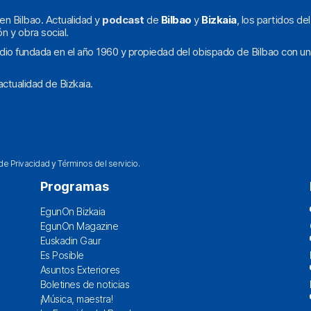
en Bilbao. Actualidad y
podcast
de
Bilbao
y
Bizkaia
, los partidos de
ón y obra social.
dio fundada en el año 1960 y propiedad del obispado de Bilbao con un
ctualidad de Bizkaia.
 de Privacidad
y
Términos del servicio
.
Programas
EgunOn Bizkaia
EgunOn Magazine
Euskadin Gaur
Es Posible
Asuntos Exteriores
Boletines de noticias
¡Música, maestra!