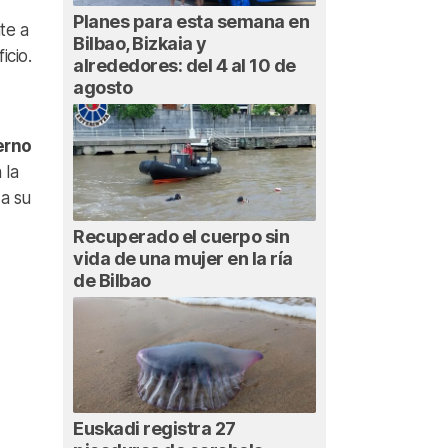
Planes para esta semana en
te a
Bilbao, Bizkaia y
icio.
alrededores: del 4 al 10 de
agosto
erno
 la
da su
Recuperado el cuerpo sin
vida de una mujer en la ría
de Bilbao
Euskadi registra 27